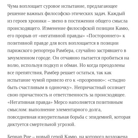
Чума воплощает суровое испытание, предлагающее
решение важных философско-этических задач. Каждый
из героев хроники – звено в постижении общего смысла
происходящего. Изменение философской позиции Камю,
его прорыв от «негативной правды» «Постороннего» к
позитивной правде для всех воплощается в позиции
парижского репортера Рамбера, случайно застрявшего в
зачумленном городе. Он отчаянно пытается пробиться на
волю, используя подкуп и обман. Но когда преодолены
все препятствия, Рамбер решает остаться, так как
испытание чумой привело его к «прозрению»: «стыдно
быть счастливым в одиночку». Непричастный осознает
свою причастность и ответственность за происходящее.
«Негативная правда» Мерсо наполняется позитивным
смыслом: выполнение элементарного долга,
повседневная изнурительная борьба с эпидемией, которая
диктуется смертельной угрозой.
Бернар Рие – новый герой Камю, на которого возложена