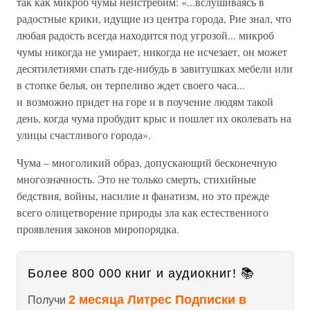
так как микроб чумы неистребим: «...вслушиваясь в
радостные крики, идущие из центра города, Рие знал, что
любая радость всегда находится под угрозой... микроб
чумы никогда не умирает, никогда не исчезает, он может
десятилетиями спать где-нибудь в завитушках мебели или
в стопке белья, он терпеливо ждет своего часа...
и возможно придет на горе и в поучение людям такой
день, когда чума пробудит крыс и пошлет их околевать на
улицы счастливого города».
Чума – многоликий образ, допускающий бесконечную
многозначность. Это не только смерть, стихийные
бедствия, войны, насилие и фанатизм, но это прежде
всего олицетворение природы зла как естественного
проявления законов миропорядка.
Более 800 000 книг и аудиокниг! 📚
2 месяца Литрес Подписки в
Получи