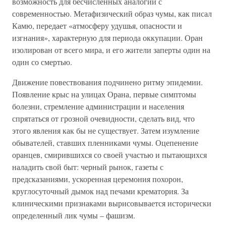
возможность для бесчисленных аналогий с
современностью. Метафизический образ чумы, как писал
Камю, передает «атмосферу удушья, опасности и
изгнания», характерную для периода оккупации. Оран
изолирован от всего мира, и его жители заперты один на
один со смертью.
Движение повествования подчинено ритму эпидемии.
Появление крыс на улицах Орана, первые симптомы
болезни, стремление администрации и населения
спрятаться от грозной очевидности, сделать вид, что
этого явления как бы не существует. Затем изумление
обывателей, ставших пленниками чумы. Оцепенение
оранцев, смирившихся со своей участью и пытающихся
наладить свой быт: черный рынок, газеты с
предсказаниями, ускоренная церемония похорон,
круглосуточный дымок над печами крематория. За
клиническими признаками вырисовывается исторически
определенный лик чумы – фашизм.