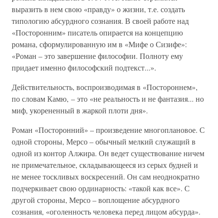
выразить в нем свою «правду» о жизни, т.е. создать
типологию абсурдного сознания. В своей работе над
«Посторонним» писатель опирается на концепцию
романа, сформулированную им в «Мифе о Сизифе»:
«Роман – это завершение философии. Полноту ему
придает именно философский подтекст...».
Действительность, воспроизводимая в «Постороннем»,
по словам Камю, – это «не реальность и не фантазия... но
миф, укорененный в жаркой плоти дня».
Роман «Посторонний» – произведение многоплановое. С
одной стороны, Мерсо – обычный мелкий служащий в
одной из контор Алжира. Он ведет существование ничем
не примечательное, складывающееся из серых будней и
не менее тоскливых воскресений. Он сам неоднократно
подчеркивает свою ординарность: «такой как все». С
другой стороны, Мерсо – воплощение абсурдного
сознания, «оголенность человека перед лицом абсурда».