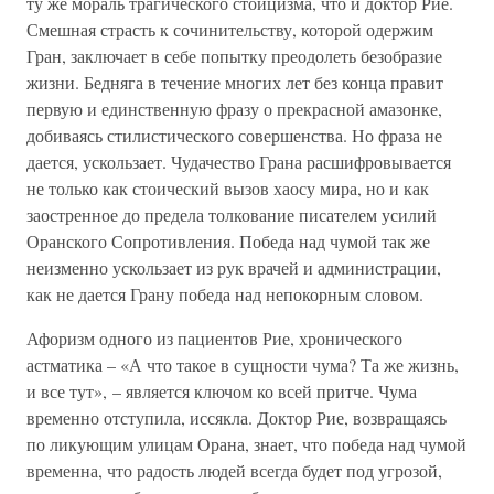
ту же мораль трагического стоицизма, что и доктор Рие.
Смешная страсть к сочинительству, которой одержим
Гран, заключает в себе попытку преодолеть безобразие
жизни. Бедняга в течение многих лет без конца правит
первую и единственную фразу о прекрасной амазонке,
добиваясь стилистического совершенства. Но фраза не
дается, ускользает. Чудачество Грана расшифровывается
не только как стоический вызов хаосу мира, но и как
заостренное до предела толкование писателем усилий
Оранского Сопротивления. Победа над чумой так же
неизменно ускользает из рук врачей и администрации,
как не дается Грану победа над непокорным словом.
Афоризм одного из пациентов Рие, хронического
астматика – «А что такое в сущности чума? Та же жизнь,
и все тут», – является ключом ко всей притче. Чума
временно отступила, иссякла. Доктор Рие, возвращаясь
по ликующим улицам Орана, знает, что победа над чумой
временна, что радость людей всегда будет под угрозой,