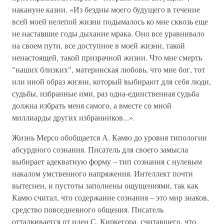
накануне казни. «Из бездны моего будущего в течение
всей моей нелепой жизни подымалось ко мне сквозь еще
не наставшие годы дыхание мрака. Оно все уравнивало
на своем пути, все доступное в моей жизни, такой
ненастоящей, такой призрачной жизни. Что мне смерть
"наших близких", материнская любовь, что мне бог, тот
или иной образ жизни, который выбирают для себя люди,
судьбы, избранные ими, раз одна-единственная судьба
должна избрать меня самого, а вместе со мной
миллиарды других избранников...».
Жизнь Мерсо обобщается А. Камю до уровня типологии
абсурдного сознания. Писатель для своего замысла
выбирает адекватную форму – тип сознания с нулевым
накалом умственного напряжения. Интеллект почти
вытеснен, и пустоты заполнены ощущениями, так как
Камю считал, что содержание сознания – это мир знаков,
средство повседневного общения. Писатель
отталкивается от идеи С. Киркегора, считавшего, что