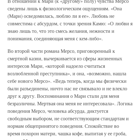
В отношении к Мари (к «другому» полу) чувства Мерсо
сведены лишь к физиологическим ощущениям. «Она
(Мари) осведомилась, люблю ли я ее». Любовь не
совместима с абсурдом, с точки зрения Камю: «О любви я
знаю лишь то, что это смесь желания, нежности и
понимания, соединяющая меня с кем-либо».
Во второй части романа Мерсо, приговоренный к
смертной казни, вычеркивается из сферы жизненных
интересов Мари, «которой надоело считаться
возлюбленной преступника», и она, «возможно, нашла
себе нового Мерсо». «Ведь теперь, когда мы физически
были разъединены, ничто нас не связывало и не влекло
друг к другу. Воспоминания о Мари стали для меня
безразличны. Мертвая она меня не интересовала». Логика
поведения Мерсо, человека абсурда, диктуется
свободным выбором, не соответствующим стандартам и
нормам общепринятого поведения. Спокойствие во
время похорон матери, чашка кофе, выпитая у ее гроба,