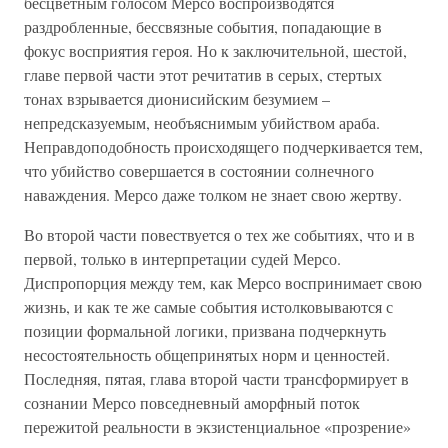
бесцветным голосом Мерсо воспроизводятся
раздробленные, бессвязные события, попадающие в
фокус восприятия героя. Но к заключительной, шестой,
главе первой части этот речитатив в серых, стертых
тонах взрывается дионисийским безумием –
непредсказуемым, необъяснимым убийством араба.
Неправдоподобность происходящего подчеркивается тем,
что убийство совершается в состоянии солнечного
наваждения. Мерсо даже толком не знает свою жертву.
Во второй части повествуется о тех же событиях, что и в
первой, только в интерпретации судей Мерсо.
Диспропорция между тем, как Мерсо воспринимает свою
жизнь, и как те же самые события истолковываются с
позиции формальной логики, призвана подчеркнуть
несостоятельность общепринятых норм и ценностей.
Последняя, пятая, глава второй части трансформирует в
сознании Мерсо повседневный аморфный поток
пережитой реальности в экзистенциальное «прозрение»