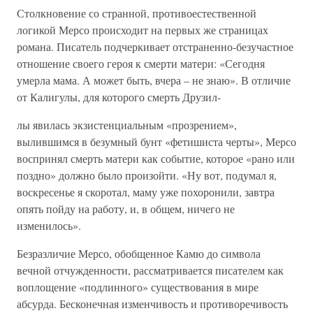
Столкновение со странной, противоестественной
логикой Мерсо происходит на первых же страницах
романа. Писатель подчеркивает отстраненно-безучастное
отношение своего героя к смерти матери: «Сегодня
умерла мама. А может быть, вчера – не знаю». В отличие
от Калигулы, для которого смерть Друзил-
лы явилась экзистенциальным «прозрением»,
вылившимся в безумный бунт «фетишиста черты», Мерсо
воспринял смерть матери как событие, которое «рано или
поздно» должно было произойти. «Ну вот, подумал я,
воскресенье я скоротал, маму уже похоронили, завтра
опять пойду на работу, и, в общем, ничего не
изменилось».
Безразличие Мерсо, обобщенное Камю до символа
вечной отчужденности, рассматривается писателем как
воплощение «подлинного» существования в мире
абсурда. Бесконечная изменчивость и противоречивость