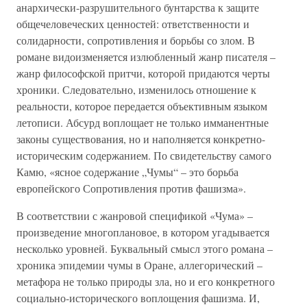
анархически-разрушительного бунтарства к защите
общечеловеческих ценностей: ответственности и
солидарности, сопротивления и борьбы со злом. В
романе видоизменяется излюбленный жанр писателя –
жанр философской притчи, которой придаются черты
хроники. Следовательно, изменилось отношение к
реальности, которое передается объективным языком
летописи. Абсурд воплощает не только имманентные
законы существования, но и наполняется конкретно-
историческим содержанием. По свидетельству самого
Камю, «ясное содержание „Чумы“ – это борьба
европейского Сопротивления против фашизма».
В соответствии с жанровой спецификой «Чума» –
произведение многоплановое, в котором угадывается
несколько уровней. Буквальный смысл этого романа –
хроника эпидемии чумы в Оране, аллегорический –
метафора не только природы зла, но и его конкретного
социально-исторического воплощения фашизма. И,