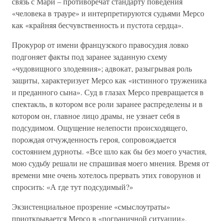
связь с Мари – противоречат стандарту поведения
«человека в трауре» и интерпретируются судьями Мерсо
как «крайняя бесчувственность и пустота сердца».
Прокурор от имени французского правосудия ловко
подгоняет факты под заранее заданную схему
«чудовищного злодеяния»; адвокат, разыгрывая роль
защиты, характеризует Мерсо как «истинного труженика
и преданного сына». Суд в глазах Мерсо превращается в
спектакль, в котором все роли заранее распределены и в
котором он, главное лицо драмы, не узнает себя в
подсудимом. Ощущение нелепости происходящего,
порождая отчужденность героя, сопровождается
состоянием дурноты. «Все шло как бы без моего участия,
мою судьбу решали не спрашивая моего мнения. Время от
времени мне очень хотелось прервать этих говорунов и
спросить: «А где тут подсудимый?»
Экзистенциальное прозрение «смыслоутраты»
приоткрывается Мерсо в «пограничной ситуации»,