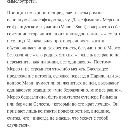
смыслоутраты.
Принцип полярности определяет в этом романе
основную философскую задачу. Даже фамилия Мерсо в
ее французском звучании (Meur + Sault) содержит в себе
сочетание «горечи изнанки» и «сладости лица» – смерти
и солнца. Изначальная противоречивость жизни
обусловливает индифферентность, безучастность Мерсо.
Безразличие – его родная стихия: «...жизнь все равно не
переменить, как ни живи, все одинаково». Поэтому
Мерсо и не стремится что-либо менять. Блестящее
предложение патрона, сулящее переезд в Париж, или же
вопрос Мари, думает ли он жениться на ней, вызывают
одинаковую реакцию: «мне безразлично, мне все равно».
Мерсо безразлично, быть приятелем сутенера Раймона
или бармена Селеста, «который во сто крат лучше». Он
признает лишь контакты поверхностные, внешние,
считая, что «никогда не знаешь, что может с тобой
случиться».