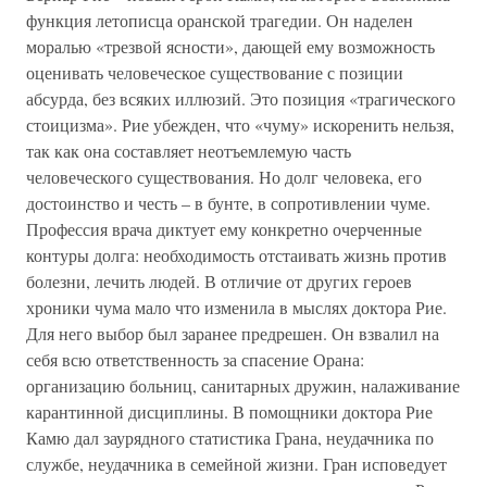
функция летописца оранской трагедии. Он наделен
моралью «трезвой ясности», дающей ему возможность
оценивать человеческое существование с позиции
абсурда, без всяких иллюзий. Это позиция «трагического
стоицизма». Рие убежден, что «чуму» искоренить нельзя,
так как она составляет неотъемлемую часть
человеческого существования. Но долг человека, его
достоинство и честь – в бунте, в сопротивлении чуме.
Профессия врача диктует ему конкретно очерченные
контуры долга: необходимость отстаивать жизнь против
болезни, лечить людей. В отличие от других героев
хроники чума мало что изменила в мыслях доктора Рие.
Для него выбор был заранее предрешен. Он взвалил на
себя всю ответственность за спасение Орана:
организацию больниц, санитарных дружин, налаживание
карантинной дисциплины. В помощники доктора Рие
Камю дал заурядного статистика Грана, неудачника по
службе, неудачника в семейной жизни. Гран исповедует