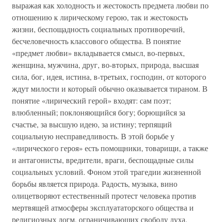
выражая как холодность и жестокость предмета любви по
отношению к лирическому герою, так и жестокость
жизни, беспощадность социальных противоречий,
бесчеловечность классового общества. В понятие
«предмет любви» вкладывается смысл, во-первых,
женщина, мужчина, друг, во-вторых, природа, высшая
сила, бог, идея, истина, в-третьих, господин, от которого
ждут милости и который обычно оказывается тираном. В
понятие «лирический герой» входят: сам поэт;
влюбленный; поклоняющийся богу; борющийся за
счастье, за высшую идею, за истину; терпящий
социальную несправедливость. В этой борьбе у
«лирического героя» есть помощники, товарищи, а также
и антагонисты, вредители, враги, беспощадные силы
социальных условий. Фоном этой трагедии жизненной
борьбы является природа. Радость, музыка, вино
олицетворяют естественный протест человека против
мертвящей атмосферы эксплуататорского общества и
религиозных догм, ограничивающих свободу духа.