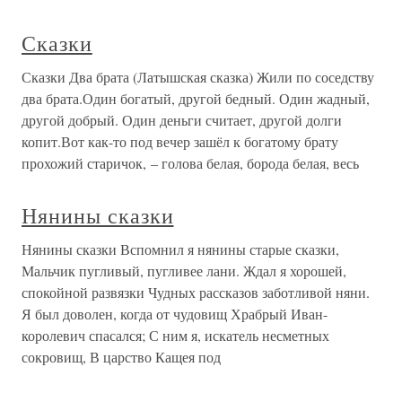
Сказки
Сказки Два брата (Латышская сказка) Жили по соседству
два брата.Один богатый, другой бедный. Один жадный,
другой добрый. Один деньги считает, другой долги
копит.Вот как-то под вечер зашёл к богатому брату
прохожий старичок, – голова белая, борода белая, весь
Нянины сказки
Нянины сказки Вспомнил я нянины старые сказки,
Мальчик пугливый, пугливее лани. Ждал я хорошей,
спокойной развязки Чудных рассказов заботливой няни.
Я был доволен, когда от чудовищ Храбрый Иван-
королевич спасался; С ним я, искатель несметных
сокровищ, В царство Кащея под