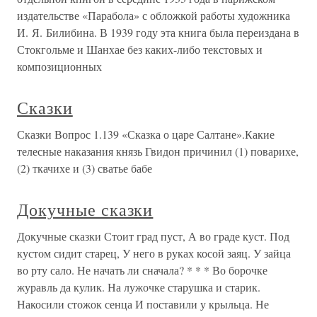
издательстве «Парабола» с обложкой работы художника
И. Я. Билибина. В 1939 году эта книга была переиздана в
Стокгольме и Шанхае без каких-либо текстовых и
композиционных
Сказки
Сказки Вопрос 1.139 «Сказка о царе Салтане».Какие
телесные наказания князь Гвидон причинил (1) поварихе,
(2) ткачихе и (3) сватье бабе
Докучные сказки
Докучные сказки Стоит град пуст, А во граде куст. Под
кустом сидит старец, У него в руках косой заяц. У зайца
во рту сало. Не начать ли сначала? * * * Во борочке
журавль да кулик. На лужочке старушка и старик.
Накосили стожок сенца И поставили у крыльца. Не