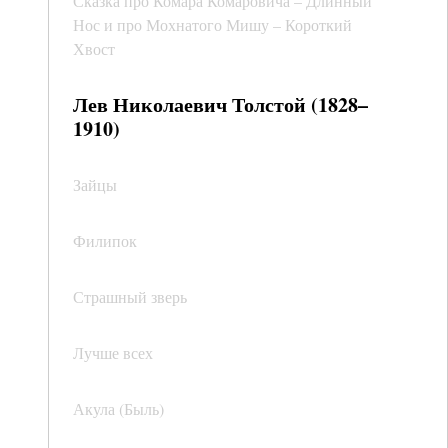
Сказка про Комара Комаровича – Длинный
Нос и про Мохнатого Мишу – Короткий
Хвост
Лев Николаевич Толстой (1828–
1910)
Зайцы
Филипок
Страшный зверь
Лучше всех
Акула (Быль)