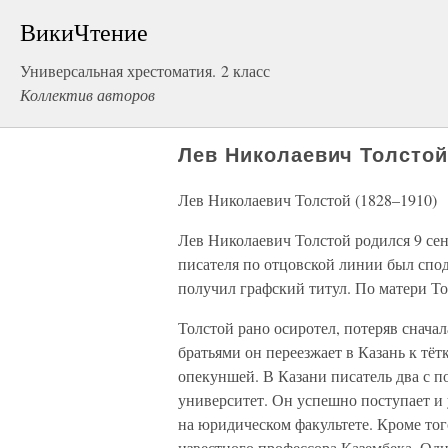
ВикиЧтение
Универсальная хрестоматия. 2 класс
Коллектив авторов
Лев Николаевич Толстой
Лев Николаевич Толстой (1828–1910)
Лев Николаевич Толстой родился 9 сен
писателя по отцовской линии был спо
получил графский титул. По матери Т
Толстой рано осиротел, потеряв сначала
братьями он переезжает в Казань к тётк
опекуншей. В Казани писатель два с п
университет. Он успешно поступает и у
на юридическом факультете. Кроме тог
известного профессора Казембека. Одн