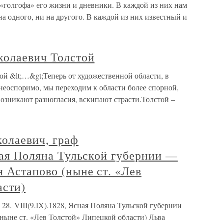
 «голгофа» его жизни и дневники. В каждой из них нам
на одного, ни на другого. В каждой из них известный и
колаевич Толстой
ой &lt;…&gt;Теперь от художественной области, в
неоспоримо, мы переходим к области более спорной,
озникают разногласия, вскипают страсти.Толстой –
лаевич, граф
сная Поляна Тульской губернии —
я Астапово (ныне ст. «Лев
асти)
. VIII(9.IX).1828, Ясная Поляна Тульской губернии
ныне ст. «Лев Толстой» Липецкой области) Льва