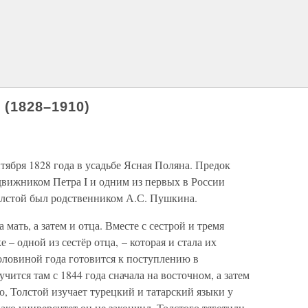
 (1828–1910)
тября 1828 года в усадьбе Ясная Поляна. Предок
движником Петра I и одним из первых в России
олстой был родственником А.С. Пушкина.
 мать, а затем и отца. Вместе с сестрой и тремя
е – одной из сестёр отца, – которая и стала их
оловиной года готовится к поступлению в
чится там с 1844 года сначала на восточном, а затем
о, Толстой изучает турецкий и татарский языки у
ако университет он не закончил, Толстого тяготили