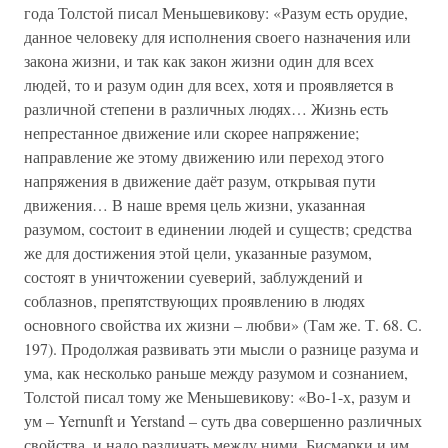
года Толстой писал Меньшевикову: «Разум есть орудие,
данное человеку для исполнения своего назначения или
закона жизни, и так как закон жизни один для всех
людей, то и разум один для всех, хотя и проявляется в
различной степени в различных людях… Жизнь есть
непрестанное движение или скорее напряжение;
направление же этому движению или переход этого
напряжения в движение даёт разум, открывая пути
движения… В наше время цель жизни, указанная
разумом, состоит в единении людей и существ; средства
же для достижения этой цели, указанные разумом,
состоят в уничтожении суеверий, заблуждений и
соблазнов, препятствующих проявлению в людях
основного свойства их жизни – любви» (Там же. Т. 68. С.
197). Продолжая развивать эти мысли о разнице разума и
ума, как несколько раньше между разумом и сознанием,
Толстой писал тому же Меньшевикову: «Во-1-х, разум и
ум – Yernunft и Yerstand – суть два совершенно различных
свойства, и надо различать между ними. Бисмарки и им