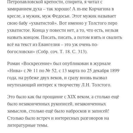
Петропавловской крепости, спирита, я читал с
замиранием духа – так хорошо! А m-me Корчагина в
кресле, а мужик, муж Федосьи. Этот мужик называет
свою бабу «ухватистой». Вот именно у Толстого перо
ухватистое. Конца у повести нет, а то, что есть, нельзя
назвать концом. Писать, писать, а потом взять и свалить
всё на текст из Евангелия – это уж очень по-
богословски» (Собр. соч. Т. 18. С. 313).
Роман «Воскресение» был опубликован в журнале
«Нива» с № 11 по № 52, с 13 марта по 25 декабря 1899
года, на рубеже двух веков, и сразу вновь вызвал
неутихающий интерес к творчеству Л.Н. Толстого.
Это было как бы прощание с XIX веком, а столько ещё
было незаконченных рукописей, незаконченных
замыслов, столько ещё было набросков и записей!
Столько было встреч и интересных разговоров на
литературные темы.