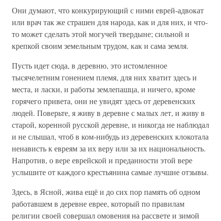
Они думают, что конкурирующий с ними еврей-адвокат
или врач так же страшен для народа, как и для них, и что-
то может сделать этой могучей твердыне; сильной и
крепкой своим земельным трудом, как и сама земля.
Пусть идет сюда, в деревню, это истомленное
тысячелетним гонением племя, для них хватит здесь и
места, и ласки, и работы землепашца, и ничего, кроме
горячего привета, они не увидят здесь от деревенских
людей. Поверьте, я живу в деревне с малых лет, и живу в
старой, коренной русской деревне, и никогда не наблюдал
и не слышал, чтоб в ком-нибудь из деревенских клокотала
ненависть к евреям за их веру или за их национальность.
Напротив, о вере еврейской и преданности этой вере
услышите от каждого крестьянина самые лучшие отзывы.
Здесь, в Ясной, жива ещё и до сих пор память об одном
работавшем в деревне еврее, который по правилам
религии своей совершал омовения на рассвете и зимой