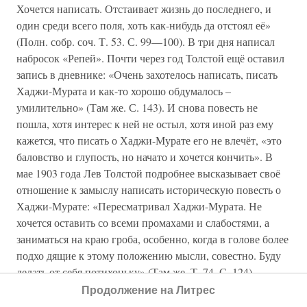
Хочется написать. Отстаивает жизнь до последнего, и
один среди всего поля, хоть как-нибудь да отстоял её»
(Полн. собр. соч. Т. 53. С. 99—100). В три дня написал
набросок «Репей». Почти через год Толстой ещё оставил
запись в дневнике: «Очень захотелось написать, писать
Хаджи-Мурата и как-то хорошо обдумалось –
умилительно» (Там же. С. 143). И снова повесть не
пошла, хотя интерес к ней не остыл, хотя иной раз ему
кажется, что писать о Хаджи-Мурате его не влечёт, «это
баловство и глупость, но начато и хочется кончить». В
мае 1903 года Лев Толстой подробнее высказывает своё
отношение к замыслу написать историческую повесть о
Хаджи-Мурате: «Пересматривал Хаджи-Мурата. Не
хочется оставить со всеми промахами и слабостями, а
заниматься на краю гроба, особенно, когда в голове более
подхо дящие к этому положению мысли, совестно. Буду
делать от себя потихоньку» (Там же. Т. 74. С. 124).
«Совестно» Льву Толстому заниматься далёкими
Продолжение на Литрес
историческими делами, собирать документы о той эпохе,