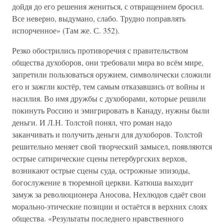
дойдя до его решения жениться, с отвращением бросил.
Все неверно, выдумано, слабо. Трудно поправлять
испорченное» (Там же. С. 352).
Резко обострились противоречия с правительством
общества духоборов, они требовали мира во всём мире,
запретили пользоваться оружием, символически сложили
его и зажгли костёр, тем самым отказавшись от войны и
насилия. Во имя дружбы с духоборами, которые решили
покинуть Россию и эмигрировать в Канаду, нужны были
деньги. И Л.Н. Толстой понял, что роман надо
заканчивать и получить деньги для духоборов. Толстой
решительно меняет свой творческий замысел, появляются
острые сатирические сцены петербургских верхов,
возникают острые сцены суда, острожные эпизоды,
богослужение в тюремной церкви. Катюша выходит
замуж за революционера Аносова, Нехлюдов сдаёт свои
морально-этические позиции и остаётся в верхних слоях
общества. «Результаты последнего нравственного