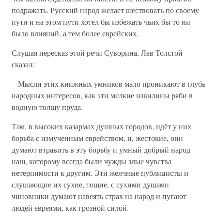
подражать. Русский народ желает шествовать по своему
пути и на этом пути хотел бы избежать чьих бы то ни
было влияний, а тем более еврейских.
Слушая пересказ этой речи Суворина, Лев Толстой
сказал:
– Мысли этих книжных умников мало проникают в глубь
народных интересов, как эти мелкие извилины ряби в
водную толщу пруда.
Там, в высоких казармах душных городов, идёт у них
борьба с измученным еврейством, и, жестокие, они
думают втравить в эту борьбу и умный добрый народ
наш, которому всегда были чужды злые чувства
нетерпимости к другим. Эти желчные публицисты и
слушающие их сухие, тощие, с сухими душами
чиновники думают навеять страх на народ и пугают
людей евреями, как грозной силой.