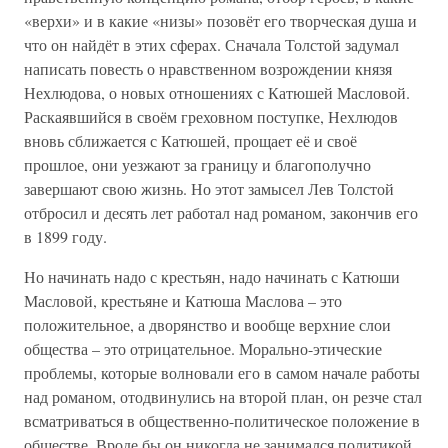
«верхи» и в какие «низы» позовёт его творческая душа и
что он найдёт в этих сферах. Сначала Толстой задумал
написать повесть о нравственном возрождении князя
Нехлюдова, о новых отношениях с Катюшей Масловой.
Раскаявшийся в своём греховном поступке, Нехлюдов
вновь сближается с Катюшей, прощает её и своё
прошлое, они уезжают за границу и благополучно
завершают свою жизнь. Но этот замысел Лев Толстой
отбросил и десять лет работал над романом, закончив его
в 1899 году.
Но начинать надо с крестьян, надо начинать с Катюши
Масловой, крестьяне и Катюша Маслова – это
положительное, а дворянство и вообще верхние слои
общества – это отрицательное. Морально-этические
проблемы, которые волновали его в самом начале работы
над романом, отодвинулись на второй план, он резче стал
всматриваться в общественно-политическое положение в
обществе. Вроде бы он никогда не занимался политикой,