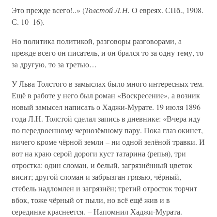
Это прежде всего!..» (
Толстой Л.Н.
О евреях. СПб., 1908.
С. 10–16).
Но политика политикой, разговоры разговорами, а
прежде всего он писатель, и он брался то за одну тему, то
за другую, то за третью…
У Льва Толстого в замыслах было много интересных тем.
Ещё в работе у него был роман «Воскресение», а возник
новый замысел написать о Хаджи-Мурате. 19 июля 1896
года Л.Н. Толстой сделал запись в дневнике: «Вчера иду
по передвоенному чернозёмному пару. Пока глаз окинет,
ничего кроме чёрной земли – ни одной зелёной травки. И
вот на краю серой дороги куст татарина (репья), три
отростка: один сломан, и белый, загрязнённый цветок
висит; другой сломан и забрызган грязью, чёрный,
стебель надломлен и загрязнён; третий отросток торчит
вбок, тоже чёрный от пыли, но всё ещё жив и в
серединке краснеется. – Напомнил Хаджи-Мурата.