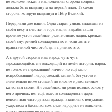
не экономическая, а национальная сторона вопроса
должна быть выдвинута на первый план. Та самая
сторона, которую выдвинул и Пётр Великий.
Перед нами две нации. Одна старая, умная, видавшая на
своём веку и счастье, и горе; нация, выработавшая
прочные устои семейные, религиозные; нация, крепкая
своей внутренней солидарностью и, если хотите,
нравственной чистотой, да, я признаю это.
А с другой стороны наш народ, чуть-чуть
зарождающийся, еле выходящий из пелён истории; народ,
не только не переживший ничего, но ещё мало
испробовавший; народ свежий, мягкий, без устоев и
значительно ниже стоящий по многим нравственным
качествам своим. Ни семейных, ни религиозных основ у
него прочных нет ещё; вместо солидарности царит
непонятная чисто детская вражда, взаимная с ненужным
ухарством и бахвальством; цели народные не выяснены,
миросозерцание не установлено…