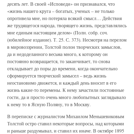
десять лет. В своей «Исповеди» он признавался, что
«жизнь нашего круга – богатых, ученых – не только
опротивела мне, но потеряла всякий смысл… Действия
же трудящегося народа, творящего жизнь, представлялись
мне единым настоящим делом» (Полн. собр. соч.
(юбилейное издание). Т. 25. С. 373). Несмотря на перелом
в мировоззрении, Толстой полон творческих замыслов,
да и недоделанного весьма много, к которому он
постоянно возвращается, то заканчивает, то снова
откладывает до поры до времени, когда окончательно
сформируется творческий замысел – ведь жизнь
неостановимо движется, и каждый день вносит в его
жизнь какие-то перемены. К нему зачастили постоянные
гости, да и просто очень много любопытных заглядывало
к нему то в Ясную Поляну, то в Москву.
В переписке с журналистом Михаилом Меньшевиковым
Толстой остро ставил некоторые вопросы, над которыми
и раньше раздумывал, и ставил их иначе. В октябре 1895