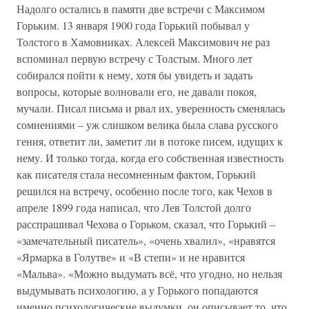
Надолго остались в памяти две встречи с Максимом
Горьким. 13 января 1900 года Горький побывал у
Толстого в Хамовниках. Алексей Максимович не раз
вспоминал первую встречу с Толстым. Много лет
собирался пойти к нему, хотя бы увидеть и задать
вопросы, которые волновали его, не давали покоя,
мучали. Писал письма и рвал их, уверенность сменялась
сомнениями – уж слишком велика была слава русского
гения, ответит ли, заметит ли в потоке писем, идущих к
нему. И только тогда, когда его собственная известность
как писателя стала несомненным фактом, Горький
решился на встречу, особенно после того, как Чехов в
апреле 1899 года написал, что Лев Толстой долго
расспрашивал Чехова о Горьком, сказал, что Горький –
«замечательный писатель», «очень хвалил», «нравятся
«Ярмарка в Голутве» и «В степи» и не нравится
«Мальва». «Можно выдумать всё, что угодно, но нельзя
выдумывать психологию, а у Горького попадаются
именно психологические выдумки, он описывает то, что