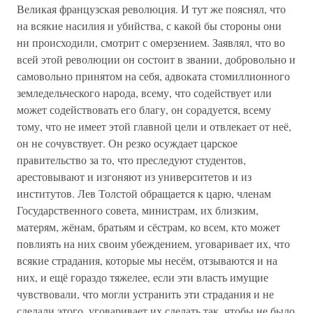
Великая французская революция. И тут же пояснял, что
на всякие насилия и убийства, с какой бы стороны они
ни происходили, смотрит с омерзением. Заявлял, что во
всей этой революции он состоит в звании, добровольно и
самовольно принятом на себя, адвоката стомиллионного
земледельческого народа, всему, что содействует или
может содействовать его благу, он сорадуется, всему
тому, что не имеет этой главной цели и отвлекает от неё,
он не сочувствует. Он резко осуждает царское
правительство за то, что преследуют студентов,
арестовывают и изгоняют из университетов и из
институтов. Лев Толстой обращается к царю, членам
Государственного совета, министрам, их близким,
матерям, жёнам, братьям и сёстрам, ко всем, кто может
повлиять на них своим убеждением, уговаривает их, что
всякие страдания, которые мы несём, отзываются и на
них, и ещё гораздо тяжелее, если эти власть имущие
чувствовали, что могли устранить эти страдания и не
сделали этого, уговаривает их сделать так, чтобы не было