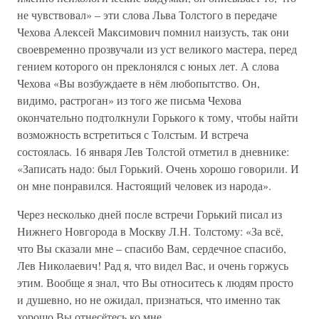
не чувствовал» – эти слова Льва Толстого в передаче
Чехова Алексей Максимович помнил наизусть, так они
своевременно прозвучали из уст великого мастера, перед
гением которого он преклонялся с юных лет. А слова
Чехова «Вы возбуждаете в нём любопытство. Он,
видимо, растроган» из того же письма Чехова
окончательно подтолкнули Горького к тому, чтобы найти
возможность встретиться с Толстым. И встреча
состоялась. 16 января Лев Толстой отметил в дневнике:
«Записать надо: был Горький. Очень хорошо говорили. И
он мне понравился. Настоящий человек из народа».
Через несколько дней после встречи Горький писал из
Нижнего Новгорода в Москву Л.Н. Толстому: «За всё,
что Вы сказали мне – спасибо Вам, сердечное спасибо,
Лев Николаевич! Рад я, что видел Вас, и очень горжусь
этим. Вообще я знал, что Вы относитесь к людям просто
и душевно, но не ожидал, признаться, что именно так
хорошо Вы отнесётесь ко мне.