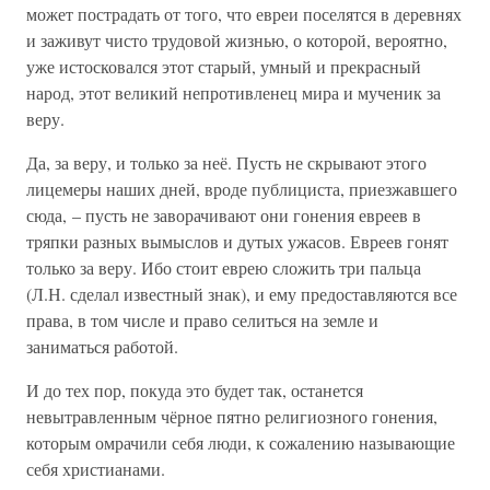
может пострадать от того, что евреи поселятся в деревнях
и заживут чисто трудовой жизнью, о которой, вероятно,
уже истосковался этот старый, умный и прекрасный
народ, этот великий непротивленец мира и мученик за
веру.
Да, за веру, и только за неё. Пусть не скрывают этого
лицемеры наших дней, вроде публициста, приезжавшего
сюда, – пусть не заворачивают они гонения евреев в
тряпки разных вымыслов и дутых ужасов. Евреев гонят
только за веру. Ибо стоит еврею сложить три пальца
(Л.Н. сделал известный знак), и ему предоставляются все
права, в том числе и право селиться на земле и
заниматься работой.
И до тех пор, покуда это будет так, останется
невытравленным чёрное пятно религиозного гонения,
которым омрачили себя люди, к сожалению называющие
себя христианами.