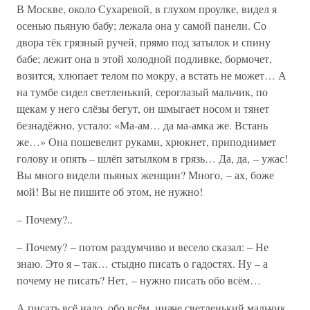
В Москве, около Сухаревой, в глухом проулке, видел я
осенью пьяную бабу; лежала она у самой панели. Со
двора тёк грязный ручей, прямо под затылок и спину
бабе; лежит она в этой холодной подливке, бормочет,
возится, хлюпает телом по мокру, а встать не может… А
на тумбе сидел светленький, сероглазый мальчик, по
щекам у него слёзы бегут, он шмыгает носом и тянет
безнадёжно, устало: «Ма-ам… да ма-амка же. Встань
же…» Она пошевелит руками, хрюкнет, приподнимет
голову и опять – шлёп затылком в грязь… Да, да, – ужас!
Вы много видели пьяных женщин? Много, – ах, боже
мой! Вы не пишите об этом, не нужно!
– Почему?..
– Почему? – потом раздумчиво и весело сказал: – Не
знаю. Это я – так… стыдно писать о гадостях. Ну – а
почему не писать? Нет, – нужно писать обо всём…
А писать всё надо, обо всём, иначе светленький мальчик