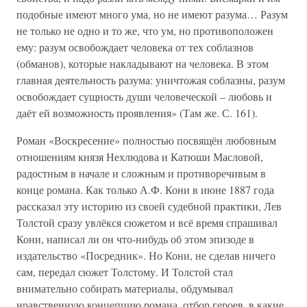
подобные имеют много ума, но не имеют разума… Разум
не только не одно и то же, что ум, но противоположен
ему: разум освобождает человека от тех соблазнов
(обманов), которые накладывают на человека. В этом
главная деятельность разума: уничтожая соблазны, разум
освобождает сущность души человеческой – любовь и
даёт ей возможность проявления» (Там же. С. 161).
Роман «Воскресение» полностью посвящён любовным
отношениям князя Нехлюдова и Катюши Масловой,
радостным в начале и сложным и противоречивым в
конце романа. Как только А.Ф. Кони в июне 1887 года
рассказал эту историю из своей судебной практики, Лев
Толстой сразу увлёкся сюжетом и всё время спрашивал
Кони, написал ли он что-нибудь об этом эпизоде в
издательство «Посредник». Но Кони, не сделав ничего
сам, передал сюжет Толстому. И Толстой стал
внимательно собирать материалы, обдумывал
нравственную концепцию романа, отбор героев, в какие