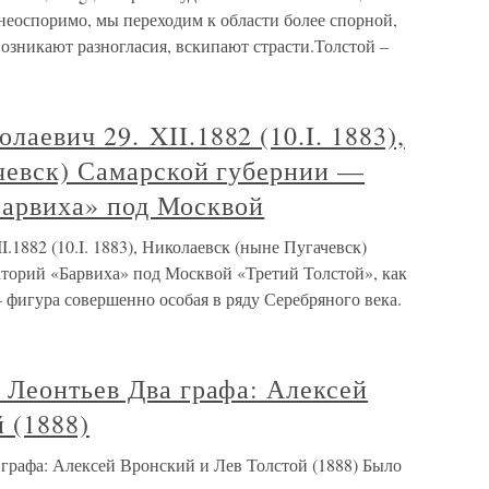
неоспоримо, мы переходим к области более спорной,
озникают разногласия, вскипают страсти.Толстой –
евич 29. XII.1882 (10.I. 1883),
чевск) Самарской губернии —
«Барвиха» под Москвой
882 (10.I. 1883), Николаевск (ныне Пугачевск)
аторий «Барвиха» под Москвой «Третий Толстой», как
 фигура совершенно особая в ряду Серебряного века.
 Леонтьев Два графа: Алексей
 (1888)
графа: Алексей Вронский и Лев Толстой (1888) Было