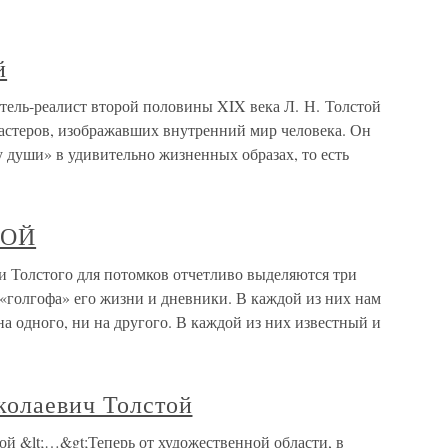
й
тель-реалист второй половины XIX века Л. Н. Толстой
мастеров, изображавших внутренний мир человека. Он
 души» в удивительно жизненных образах, то есть
ТОЙ
Толстого для потомков отчетливо выделяются три
 «голгофа» его жизни и дневники. В каждой из них нам
на одного, ни на другого. В каждой из них известный и
колаевич Толстой
ой &lt;…&gt;Теперь от художественной области, в