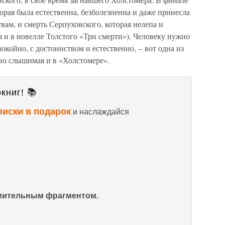
орая была естественна, безболезненна и даже принесла
ам, и смерть Серпуховского, которая нелепа и
я и в новелле Толстого «Три смерти»). Человеку нужно
окойно, с достоинством и естественно, – вот одна из
но слышимая и в «Холстомере».
книг! 📚
писки в подарок
и наслаждайся
омительным фрагментом.