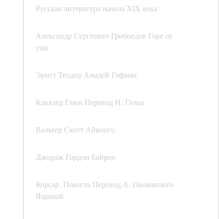
Русская литература начала XIX века
Александр Сергеевич Грибоедов Горе от
ума
Эрнст Теодор Амадей Гофман
Кавалер Глюк Перевод Н. Гольц
Вальтер Скотт Айвенго
Джордж Гордон Байрон
Корсар. Повесть Перевод А. Оношкович-
Яцыной