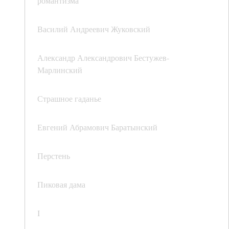
романтизма
Василий Андреевич Жуковский
Александр Александрович Бестужев-
Марлинский
Страшное гаданье
Евгений Абрамович Баратынский
Перстень
Пиковая дама
I