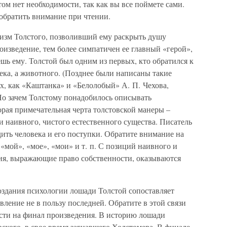
том нет необходимости, так как вы все поймете сами.
 обратить внимание при чтении.
изм Толстого, позволивший ему раскрыть душу
оизведение, тем более симпатичен ее главный «герой»,
шь ему. Толстой был одним из первых, кто обратился к
ека, а животного. (Позднее были написаны такие
х, как «Каштанка» и «Белолобый» А. П. Чехова,
Но зачем Толстому понадобилось описывать
рая примечательная черта толстовской манеры –
и наивного, чистого естественного существа. Писатель
ить человека и его поступки. Обратите внимание на
 «мой», «мое», «мои» и т. п. С позиций наивного и
тия, выражающие право собственности, оказываются
оздания психологии лошади Толстой сопоставляет
вление не в пользу последней. Обратите в этой связи
сти на финал произведения. В историю лошади
ского, в свое время загнавшего Холстомера. В финале