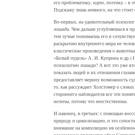
его проблематику, идею, поэтику – в э
Подскажу лишь немного, на что стоит
Во-первых, на удивительный психолог
лошади.
Чем дальше углубляешься в пр
тем лучше понимаешь его и сочувствуе
раскрытию внутреннего мира не челов
классические произведения о животны
«Белый пудель» А. И. Куприна и др.) 
психологию лошади? А вот это уже вто
показать людей и их отношения глазам
предоставляет мерину возможность суд
то, как рассуждает Холстомер о словах
стороннего наблюдателя все эти поня
нелепы, потому что неестественны.
И наконец, в-третьих: с помощью восс
природу и цивилизацию, и это сопоста
внимание на композицию ив особенно
неожиданно вплетается образ Серпухов