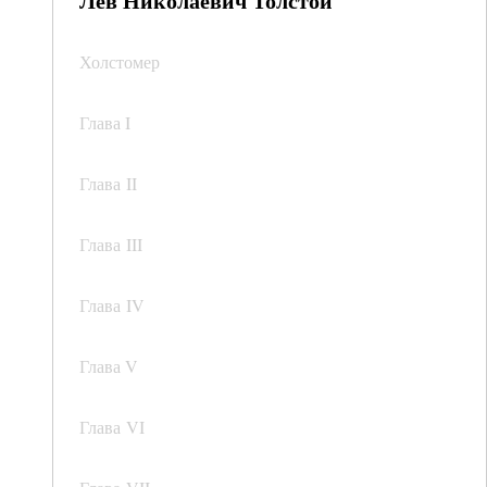
Лев Николаевич Толстой
Холстомер
Глава I
Глава II
Глава III
Глава IV
Глава V
Глава VI