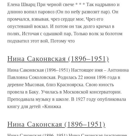
Елена Шварц При черной свече * * * Так надрывно и
длинно вопил паровоз (Он по небу развозит пар). Он
промчался, взвывая, чрез сердце мое, Чрез его
опустевший вокзал. И потом он так долго кричал в
полях, Источая с одышкой пар, Только волк за болотом
подхватил этот вой, Потому что
Нина Саконвская (1896–1951)
Нина Саконвская (1896–1951) Настоящее имя – Антонина
Павловна Соколовская. Родилась 22 июня 1896 года в
деревне Мысовая, близ Красноярска. Свою юность
провела в Баку. Училась в Московской консерватории.
Преподавала музыку в школе. В 1927 году опубликовала
книгу для детей «Книжка
Нина Саконская (1896–1951)
Нина Саконская (1896–1951) Нина Саконская (настоящее