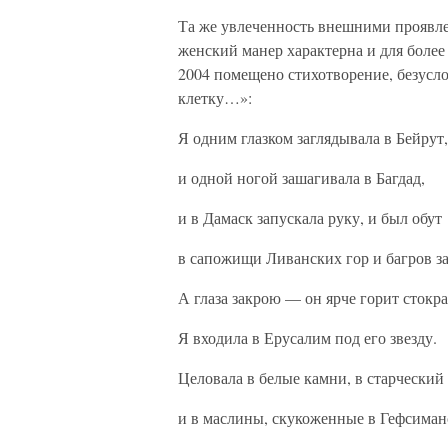
Та же увлеченность внешними проявле
женский манер характерна и для более
2004 помещено стихотворение, безусл
клетку…»:
Я одним глазком заглядывала в Бейрут,
и одной ногой зашагивала в Багдад,
и в Дамаск запускала руку, и был обут
в сапожищи Ливанских гор и багров 
А глаза закрою — он ярче горит стокра
Я входила в Ерусалим под его звезду.
Целовала в белые камни, в старческий
и в маслины, скукоженные в Гефсиман