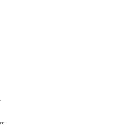
—
го: