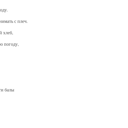
оду.
нимать с плеч.
й хлеб,
году,
ти балы