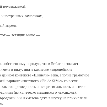
ой неудержимой.
в иностранных лампочках,
апрель
Этот — летящий мимо —
 собственному народу», что в Библии означает
о имела в виду, иначе какие же «европейские
 в данном контексте «Шинели» века, вполне грамотное
й вариант известного «Fin de Si?cle» со всеми
как-то: чрезмерность и не оригинальность эпитетов,
ациями (из купеческо-мещанского лексикона),
Бродский, ни Ахматова даже в шутку не причислили
м».