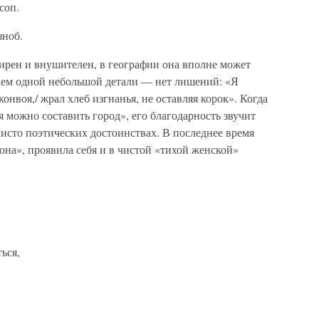
соп.
зноб.
рен и внушителен, в географии она вполне может
ием одной небольшой детали — нет лишений: «Я
онвоя,/ жрал хлеб изгнанья, не оставляя корок». Когда
я можно составить город», его благодарность звучит
чисто поэтических достоинствах. В последнее время
на», проявила себя и в чистой «тихой женской»
ься,