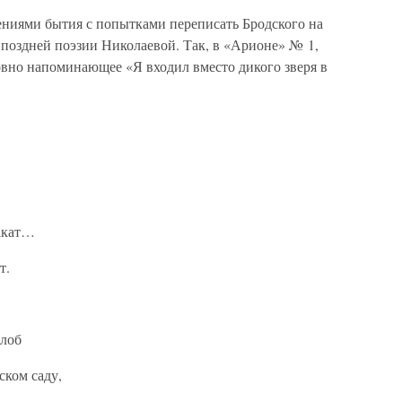
ниями бытия с попытками переписать Бродского на
 поздней поэзии Николаевой. Так, в «Арионе» № 1,
овно напоминающее «Я входил вместо дикого зверя в
закат…
т.
 лоб
ском саду,