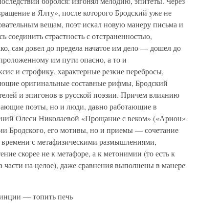
последствии боролся: изгонял мелодию, эпитеты. Через
вращение в Ялту», после которого Бродский уже не
овательным вещам, поэт искал новую манеру письма и
ось соединить страстность с отстраненностью,
ко, сам довел до предела начатое им дело — дошел до
 проложенному им пути опасно, а то и
сис и строфику, характерные резкие перебросы,
зующие оригинальные составные рифмы, Бродский
телей и эпигонов в русской поэзии. Причем влиянию
нающие поэты, но и люди, давно работающие в
орений Олеси Николаевой «Прощание с веком» («Арион»
ии Бродского, его мотивы, но и приемы — сочетание
 времени с метафизическими размышлениями,
ние скорее не к метафоре, а к метонимии (то есть к
а части на целое), даже сравнения выполнены в манере
винции — топить печь