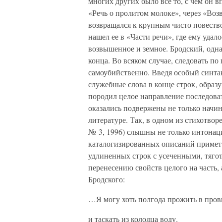
многих других было все то, с чем он в
«Речь о пролитом молоке», через «Воз
возвращался к крупным чисто повеств
нашел ее в «Части речи», где ему удал
возвышенное и земное. Бродский, одна
конца. Во всяком случае, следовать по
самоубийственно. Введя особый синтак
служебные слова в конце строк, обра
породил целое направление последова
оказались подвержены не только начи
литературе. Так, в одном из стихотв
№ 3, 1996) слышны не только интонац
каталогизированных описаний примет
удлиненных строк с усеченными, тяготе
перенесению свойств целого на часть, 
Бродского:
…Я могу хоть полгода прожить в про
и таскать из колодца воду.