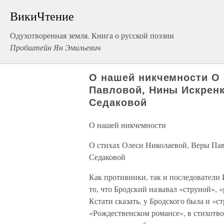
ВикиЧтение
Одухотворенная земля. Книга о русской поэзии
Пробштейн Ян Эмильевич
О нашей никчемности О 
Павловой, Нины Искрен
Седаковой
О нашей никчемности
О стихах Олеси Николаевой, Веры Па
Седаковой
Как противники, так и последователи 
то, что Бродский называл «струной», 
Кстати сказать, у Бродского была и «
«Рождественском романсе», в стихотв