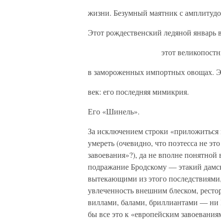
жизни. Безумный маятник с амплитуд
Этот рождественский ледяной январь 
этот великопостный 
в замороженных импортных овощах. 
век: его последняя мимикрия.
Его «Шинель».
За исключением строки «приложиться к
умереть (очевидно, что поэтесса не эт
завоевания»?), да не вполне понятной
подражание Бродскому — этакий дамски
вытекающими из этого последствиями, 
увлеченность внешним блеском, рестор
виллами, балами, бриллиантами — ни 
бы все это к «европейским завоевания