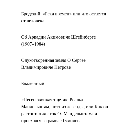
Бродский: «Река времен» или что остается
от человека
Об Аркадии Акимовиче Штейнберге
(1907–1984)
Одухотворенная земля О Сергее
Владимировиче Петрове
Блаженный
«Песен звонкая тщета»: Роальд
Мандельштам, поэт из легенды, или Как он
растоптал желток О. Мандельштама и
проехался в трамвае Гумилева