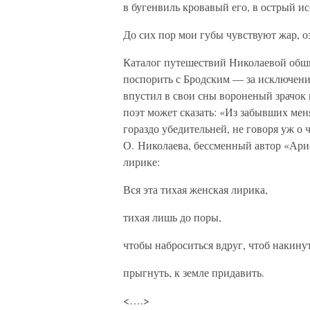
в бугенвиль кровавый его, в острый ис
До сих пор мои губы чувствуют жар, о
Каталог путешествий Николаевой обши
поспорить с Бродским — за исключен
впустил в свои сны вороненый зрачок к
поэт может сказать: «Из забывших мен
гораздо убедительней, не говоря уж о 
О. Николаева, бессменный автор «Арио
лирике:
Вся эта тихая женская лирика,
тихая лишь до поры,
чтобы наброситься вдруг, чтоб накинут
прыгнуть, к земле придавить.
<….>