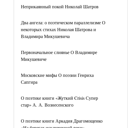
Неприкаянный покой Николай Шатров
Два ангела: о поэтическом параллелизме О
некоторых стихах Николая Шатрова и
Владимира Микушевича
Первоначальное слиянье О Владимире
Микушевиче
Московские мифы О поэзии Генриха
Сапгира
О поэтике книги «Жуткий Crisis Супер
стар» А. А. Вознесенского
О поэтике книги Аркадия Драгомощенко
«На берегах исключенной реки»