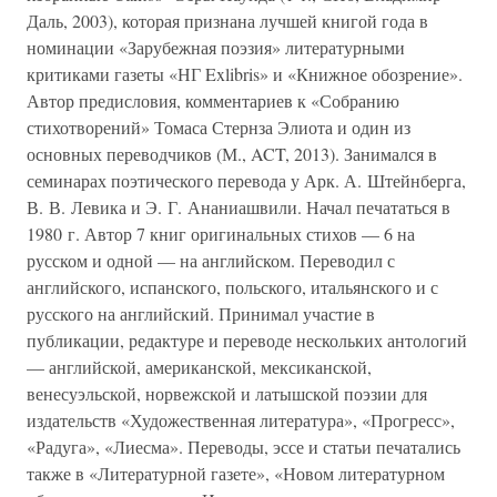
Даль, 2003), которая признана лучшей книгой года в
номинации «Зарубежная поэзия» литературными
критиками газеты «НГ Exlibris» и «Книжное обозрение».
Автор предисловия, комментариев к «Собранию
стихотворений» Томаса Стернза Элиота и один из
основных переводчиков (М., ACT, 2013). Занимался в
семинарах поэтического перевода у Арк. А. Штейнберга,
В. В. Левика и Э. Г. Ананиашвили. Начал печататься в
1980 г. Автор 7 книг оригинальных стихов — 6 на
русском и одной — на английском. Переводил с
английского, испанского, польского, итальянского и с
русского на английский. Принимал участие в
публикации, редактуре и переводе нескольких антологий
— английской, американской, мексиканской,
венесуэльской, норвежской и латышской поэзии для
издательств «Художественная литература», «Прогресс»,
«Радуга», «Лиесма». Переводы, эссе и статьи печатались
также в «Литературной газете», «Новом литературном