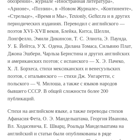
обозрении», журнале «Иностранная литература»,
«Арионе», «Поэзии», в «Новом Журнале», «Континенте»,
«Стрельце», «Время и Мы», Textonly, Gefter.ru и в других
периодических изданиях. Переводил с английского —
поэтов XVI–XVII веков, Блейка, Китса, Шелли,
Лонгфелло, Эмили Дикинсон, T. С. Элиота, Э. Паунда,
У. Б. Йейтса, У X. Одена, Дилана Томаса, Сильвию Плат,
Джона Эшбери, Чарльза Бернстина и других английских
и американских поэтов; с испанского — X. Э. Пачеко,
X. Л. Борхеса, стихи мексиканских и венесуэльских
поэтов, с итальянского — стихи Дж. Унгаретти, с
польского — Ч. Милоша, а также с языков народов
бывшего СССР. В общей сложности более 200
публикаций.
Стихи на английском языке, а также переводы стихов
Афанасия Фета, О. Э. Мандельштама, Георгия Иванова,
Вл. Ходасевича, Е. Шварц, Роальда Мандельштама на
английский и статьи были опубликованы в ряде