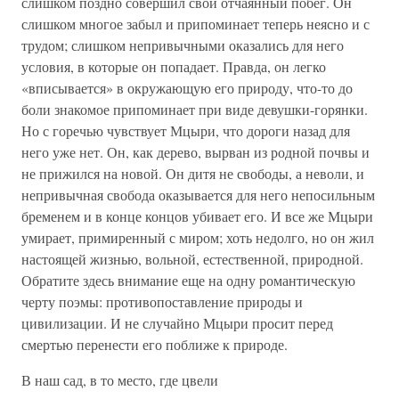
слишком поздно совершил свой отчаянный побег. Он
слишком многое забыл и припоминает теперь неясно и с
трудом; слишком непривычными оказались для него
условия, в которые он попадает. Правда, он легко
«вписывается» в окружающую его природу, что-то до
боли знакомое припоминает при виде девушки-горянки.
Но с горечью чувствует Мцыри, что дороги назад для
него уже нет. Он, как дерево, вырван из родной почвы и
не прижился на новой. Он дитя не свободы, а неволи, и
непривычная свобода оказывается для него непосильным
бременем и в конце концов убивает его. И все же Мцыри
умирает, примиренный с миром; хоть недолго, но он жил
настоящей жизнью, вольной, естественной, природной.
Обратите здесь внимание еще на одну романтическую
черту поэмы: противопоставление природы и
цивилизации. И не случайно Мцыри просит перед
смертью перенести его поближе к природе.
В наш сад, в то место, где цвели