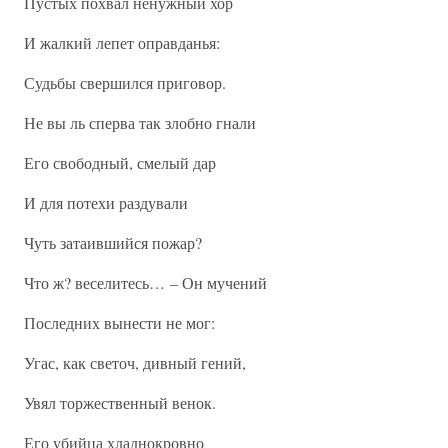
Пустых похвал ненужный хор
И жалкий лепет оправданья:
Судьбы свершился приговор.
Не вы ль сперва так злобно гнали
Его свободный, смелый дар
И для потехи раздували
Чуть затаившийся пожар?
Что ж? веселитесь… – Он мучений
Последних вынести не мог:
Угас, как светоч, дивный гений,
Увял торжественный венок.
Его убийца хладнокровно