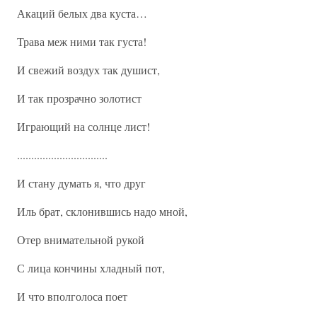
Акаций белых два куста…
Трава меж ними так густа!
И свежий воздух так душист,
И так прозрачно золотист
Играющий на солнце лист!
................................
И стану думать я, что друг
Иль брат, склонившись надо мной,
Отер внимательной рукой
С лица кончины хладный пот,
И что вполголоса поет