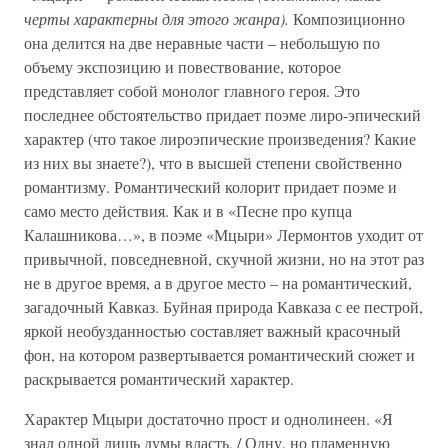
черты характерны для этого жанра).
Композиционно
она делится на две неравные части – небольшую по
объему экспозицию и повествование, которое
представляет собой монолог главного героя. Это
последнее обстоятельство придает поэме лиро-эпический
характер (что такое лироэпические произведения? Какие
из них вы знаете?), что в высшей степени свойственно
романтизму. Романтический колорит придает поэме и
само место действия. Как и в «Песне про купца
Калашникова…», в поэме «Мцыри» Лермонтов уходит от
привычной, повседневной, скучной жизни, но на этот раз
не в другое время, а в другое место – на романтический,
загадочный Кавказ. Буйная природа Кавказа с ее пестрой,
яркой необузданностью составляет важный красочный
фон, на котором развертывается романтический сюжет и
раскрывается романтический характер.
Характер Мцыри достаточно прост и однолинеен. «Я
знал одной лишь думы власть, / Одну, но пламенную