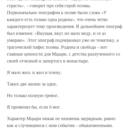
страсть», – говорит про себя герой поэмы.
Первоначально эпиграфом к поэме были слова «У
каждого есть только одна родина», что очень четко
характеризует тему произведения. В дальнейшем эпиграф
был изменен: «Вкушая, вкус их мало меду, и се аз
умираю». Этот эпиграф подчеркивал уже не тематику, а
трагический пафос поэмы. Родина и свобода – вот
главные ценности для Мцыри, с детства разлученного со
своей отчизной и запертого в монастыре.
Я мало жил, и жил в плену,
Таких две жизни за одну,
Но только полную тревог,
Я променял бы, если б мог.
Характер Мцыри никак не назовешь заурядным, равно
как и случившиеся с ним события – обыкновенными.