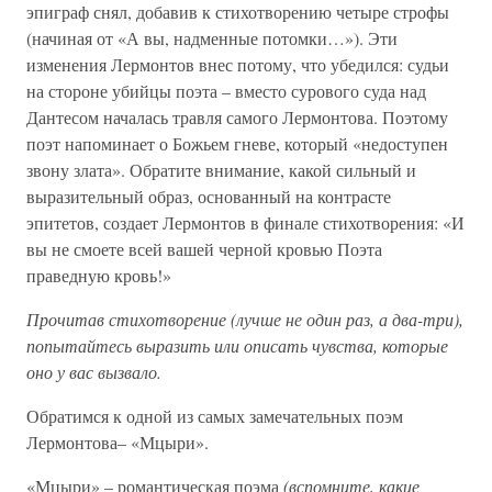
эпиграф снял, добавив к стихотворению четыре строфы
(начиная от «А вы, надменные потомки…»). Эти
изменения Лермонтов внес потому, что убедился: судьи
на стороне убийцы поэта – вместо сурового суда над
Дантесом началась травля самого Лермонтова. Поэтому
поэт напоминает о Божьем гневе, который «недоступен
звону злата». Обратите внимание, какой сильный и
выразительный образ, основанный на контрасте
эпитетов, создает Лермонтов в финале стихотворения: «И
вы не смоете всей вашей черной кровью Поэта
праведную кровь!»
Прочитав стихотворение (лучше не один раз, а два-три),
попытайтесь выразить или описать чувства, которые
оно у вас вызвало.
Обратимся к одной из самых замечательных поэм
Лермонтова– «Мцыри».
«Мцыри» – романтическая поэма
(вспомните, какие