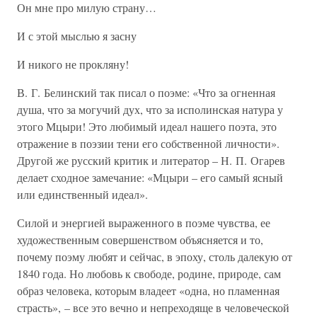
Он мне про милую страну…
И с этой мыслью я засну
И никого не прокляну!
В. Г. Белинский так писал о поэме: «Что за огненная
душа, что за могучий дух, что за исполинская натура у
этого Мцыри! Это любимый идеал нашего поэта, это
отражение в поэзии тени его собственной личности».
Другой же русский критик и литератор – Н. П. Огарев
делает сходное замечание: «Мцыри – его самый ясный
или единственный идеал».
Силой и энергией выраженного в поэме чувства, ее
художественным совершенством объясняется и то,
почему поэму любят и сейчас, в эпоху, столь далекую от
1840 года. Но любовь к свободе, родине, природе, сам
образ человека, которым владеет «одна, но пламенная
страсть», – все это вечно и непреходяще в человеческой