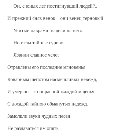
Он, с юных лет постигнувший людей?..
И прежний сняв венок – они венец терновый,
Увитый лаврами, надели на него:
Но иглы тайные сурово
Язвили славное чело;
Отравлены его последние мгновенья
Коварным шепотом насмешливых невежд,
И умер он – с напрасной жаждой мщенья,
С досадой тайною обманутых надежд.
Замолкли звуки чудных песен,
Не раздаваться им опять: