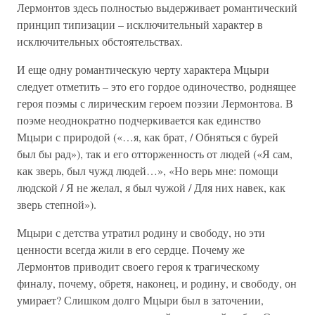
Лермонтов здесь полностью выдерживает романтический
принцип типизации – исключительный характер в
исключительных обстоятельствах.
И еще одну романтическую черту характера Мцыри
следует отметить – это его гордое одиночество, роднящее
героя поэмы с лирическим героем поэзии Лермонтова. В
поэме неоднократно подчеркивается как единство
Мцыри с природой («…я, как брат, / Обняться с бурей
был бы рад»), так и его отторженность от людей («Я сам,
как зверь, был чужд людей…», «Но верь мне: помощи
людской / Я не желал, я был чужой / Для них навек, как
зверь степной»).
Мцыри с детства утратил родину и свободу, но эти
ценности всегда жили в его сердце. Почему же
Лермонтов приводит своего героя к трагическому
финалу, почему, обретя, наконец, и родину, и свободу, он
умирает? Слишком долго Мцыри был в заточении,