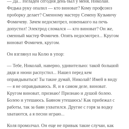
— Да... Неладен сегодня день был у меня, Николай.
Федька руку опалил — кто виноват? Кому профсоюз
проборку делает? Сменному мастеру Семену Кузьмичу
Фомичеву. Зачем недосмотрел, новенького на печь
допустил! Электрод сломался — кто виноват? Он же,
сменный мастер Фомичев. Опять недосмотрел... Кругом
виноват Фомичев, кругом.
Он взглянул на Колю в упор:
— Тебе, Николай, наверно, удивительно: такой большой
дядя и нюни распустил... Нашел перед кем
оправдываться! Ты такие думай, Николай! Имей в виду
— я не оправдываюсь. Я, и в самом деле, виноват.
Кругом виноват, признаю! Признаю и душой болею.
Болею и утешаюсь. Баяном утешаюсь! Как прибежал с
работы, так за баян ухватился. Другие с горя за водку
хватаются, а я песни играю...
Коля промолчал. Он еще не привык такие случаи, как