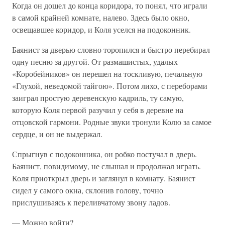
Когда он дошел до конца коридора, то понял, что играли
в самой крайней комнате, налево. Здесь было окно,
освещавшее коридор, и Коля уселся на подоконник.
Баянист за дверью словно торопился и быстро перебирал
одну песню за другой. От размашистых, удалых
«Коробейников» он перешел на тоскливую, печальную
«Глухой, неведомой тайгою». Потом лихо, с переборами
заиграл простую деревенскую кадриль, ту самую,
которую Коля первой разучил у себя в деревне на
отцовской гармони. Родные звуки тронули Колю за самое
сердце, и он не выдержал.
Спрыгнув с подоконника, он робко постучал в дверь.
Баянист, повидимому, не слышал и продолжал играть.
Коля приоткрыл дверь и заглянул в комнату. Баянист
сидел у самого окна, склонив голову, точно
прислушиваясь к переливчатому звону ладов.
— Можно войти?