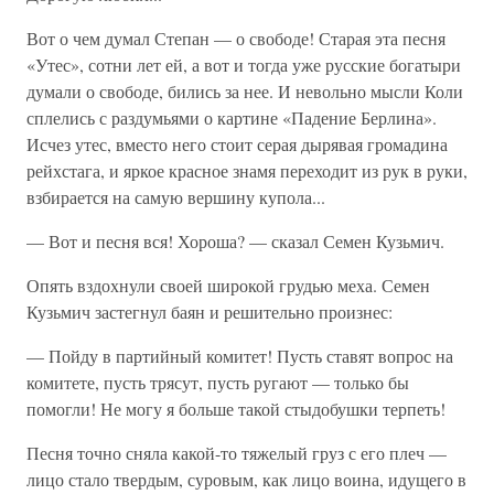
Вот о чем думал Степан — о свободе! Старая эта песня
«Утес», сотни лет ей, а вот и тогда уже русские богатыри
думали о свободе, бились за нее. И невольно мысли Коли
сплелись с раздумьями о картине «Падение Берлина».
Исчез утес, вместо него стоит серая дырявая громадина
рейхстага, и яркое красное знамя переходит из рук в руки,
взбирается на самую вершину купола...
— Вот и песня вся! Хороша? — сказал Семен Кузьмич.
Опять вздохнули своей широкой грудью меха. Семен
Кузьмич застегнул баян и решительно произнес:
— Пойду в партийный комитет! Пусть ставят вопрос на
комитете, пусть трясут, пусть ругают — только бы
помогли! Не могу я больше такой стыдобушки терпеть!
Песня точно сняла какой-то тяжелый груз с его плеч —
лицо стало твердым, суровым, как лицо воина, идущего в