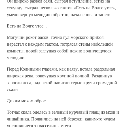
Он широко развел баян, сыграл вступление, затих на
секунду, сыграл несколько тактов «Есть на Волге утес»,
умело вернул мелодию обратно, начал снова и запел:
Есть на Волге утес...
Могучий рокот басов, точно гул морского прибоя,
нарастал с каждым тактом, потрясая стены небольшой
комнаты, порой заглушая собой нежно волнующуюся
мелодию.
Перед Колиными глазами, как наяву, встала раздольная
широкая река, рокочущая крупной волной. Раздвинув
заросли леса, над рекой нависли серые кручи громадной
скалы.
Диким мохом оброс...
Тотчас скала оделась в зеленый курчавый плащ из мхов и
лишайника. Появились на ней березки, каким-то чудом
уцепившиеся за расселины утеса.