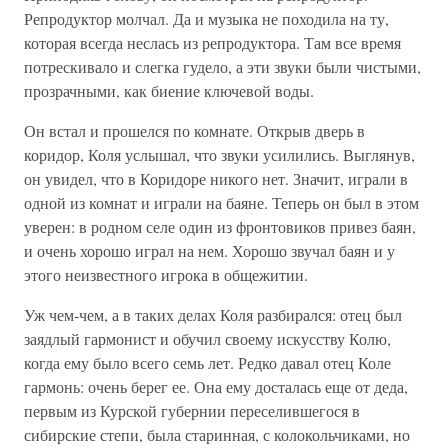
Репродуктор молчал. Да и музыка не походила на ту,
которая всегда неслась из репродуктора. Там все время
потрескивало и слегка гудело, а эти звуки были чистыми,
прозрачными, как биение ключевой воды.
Он встал и прошелся по комнате. Открыв дверь в
коридор, Коля услышал, что звуки усилились. Выглянув,
он увидел, что в Коридоре никого нет. Значит, играли в
одной из комнат и играли на баяне. Теперь он был в этом
уверен: в родном селе один из фронтовиков привез баян,
и очень хорошо играл на нем. Хорошо звучал баян и у
этого неизвестного игрока в общежитии.
Уж чем-чем, а в таких делах Коля разбирался: отец был
заядлый гармонист и обучил своему искусству Колю,
когда ему было всего семь лет. Редко давал отец Коле
гармонь: очень берег ее. Она ему досталась еще от деда,
первым из Курской губернии переселившегося в
сибирские степи, была старинная, с колокольчиками, но