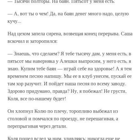
— Тысячи полторы. На баян. Пятьсот у меня есть.
— А, вот ты о чем! Да, на баян денег много надо, целую
кучу...
Над цехом запела сирена, возвещая конец перерыва. Саша
вскочил и заторопился:
— Знаешь, что сделаем? Я тебе тысячу дам, у меня есть, в
пятьсот мы наверняка у Алешки выпросим, у него есть, я
знаю. Купим тебе баян — играй себе на здоровье! А я тем
временем песню напишу. Мы ее в клуб унесем, пускай ее
там хор разучит. И пойдет наша песня по всему заводу.
Здорово придумано, правда? Ну, я побежал! Не грусти,
Коля, все по-нашему будет!
Он хлопнул Колю по плечу, торопливо выбежал из
столовой и помчался по проезду, не перешагивая, а
перепрыгивая через детали.
Коля пошел вслед за ним, удивляясь: никогда еще не