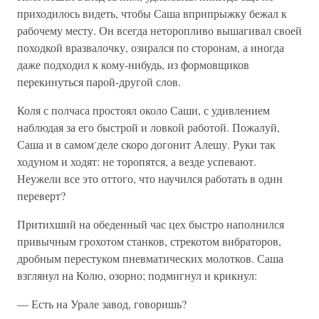
приходилось видеть, чтобы Саша вприпрыжку бежал к
рабочему месту. Он всегда неторопливо вышагивал своей
походкой вразвалочку, озирался по сторонам, а иногда
даже подходил к кому-нибудь, из формовщиков
перекинуться парой-другой слов.
Коля с полчаса простоял около Саши, с удивлением
наблюдая за его быстрой и ловкой работой. Пожалуй,
-
Саша и в самом
деле скоро догонит Алешу. Руки так
ходуном и ходят: не торопятся, а везде успевают.
Неужели все это оттого, что научился работать в один
переверт?
Притихший на обеденный час цех быстро наполнился
привычным грохотом станков, стрекотом вибраторов,
дробным перестуком пневматических молотков. Саша
взглянул на Колю, озорно; подмигнул и крикнул:
— Есть на Урале завод, говоришь?