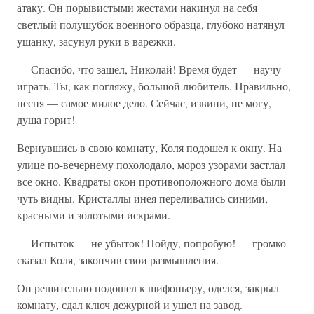
атаку. Он порывистыми жестами накинул на себя
светлый полушубок военного образца, глубоко натянул
ушанку, засунул руки в варежки.
— Спасибо, что зашел, Николай! Время будет — научу
играть. Ты, как погляжу, большой любитель. Правильно,
песня — самое милое дело. Сейчас, извини, не могу,
душа горит!
Вернувшись в свою комнату, Коля подошел к окну. На
улице по-вечернему похолодало, мороз узорами застлал
все окно. Квадраты окон противоположного дома были
чуть видны. Кристаллы инея переливались синими,
красными и золотыми искрами.
— Испыток — не убыток! Пойду, попробую! — громко
сказал Коля, закончив свои размышления.
Он решительно подошел к шифоньеру, оделся, закрыл
комнату, сдал ключ дежурной и ушел на завод.