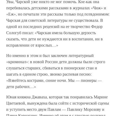
Увы, Чарской уже никто не мог помочь. Кое-как она
перебивалась детскими рассказами в журналах «Чиж» и
«Еж», но печатали эти рассказы только под псевдонимом:
Чарская для советской литературы не существовала. В
одной из последних рецензий на ее творчество Федор
Сологуб писал: «Чарская имела большую дерзость
сказать, что дети не нуждаются ни в воспитании, ни в
исправлении от взрослых…»
Но именно в этом и был заключен литературный
«криминал»: в новой России дети должны были строго
слушаться старших, сбиваться в пионерские стаи и
шагать в едином строю, звонко распевая песню:
«Взвейтесь кострами, синие ночи. Мы — пионеры —
дети рабочих…»
Юная княжна Джаваха, которая так понравилась Марине
Цветаевой, вынуждена была сойти с исторической сцены
и уступить место двум Павлам — Павлику Морозову и
Павке Корчагину. Именно об этом я с грустью подумал,