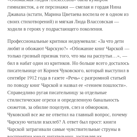
гимназисток, а ее персонажи — смелая и гордая Нина
Джаваха (кстати, Марина Цветаева воспела ее в одном из
своих стихотворений) и мягкая Люда Влассовская —
ходили в героях у подрастающего поколения.
Профессиональные критики недоумевали: «За что дети
любят и обожают Чарскую?» «Обожание книг Чарской —
только грозный признак того, что мы на распутьи…», —
бил в набат один из критиков. Но больше всего досталось
писательнице от Корнея Чуковского, который выступил в
сентябре 1912 года в газете «Речь» с разгромной статьей
по поводу книг Чарской и назвал ее «гением пошлости».
Справедливо ругая писательницу за отдельные
стилистические огрехи и определенную банальность
сюжетов, за обилие поцелуев, слез и обмороков,
Чуковский все же не ответил на главный вопрос, почему
Чарскую читали взахлеб? А ответ был прост: книги
Чарской затрагивали самые чувствительные струны в
восприятии юных читательниц, заставляя их