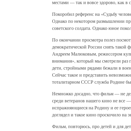
местами — так и вовсе здорово, как в 
Покоробил референс на «Судьбу челове
Однако по некотором размышлении при
советского солдата. Однако юное поко
По окончании просмотра полез посмотр
демократической России снять такой 
Андреем Малюковым, режиссером культ
внимания», который мы смотрели раз п
дети, стройными рядами бежали в вое
Сейчас такое и представить невозмож
тоталитарном СССР служба Родине бы
Немножко досадно, что фильм — не дел
среди ветеранов нашего кино не все —
испражняющиеся на Родину и ее герое
доглядел и такое кино проскочило на 
Фильм, повторюсь, про детей и для де