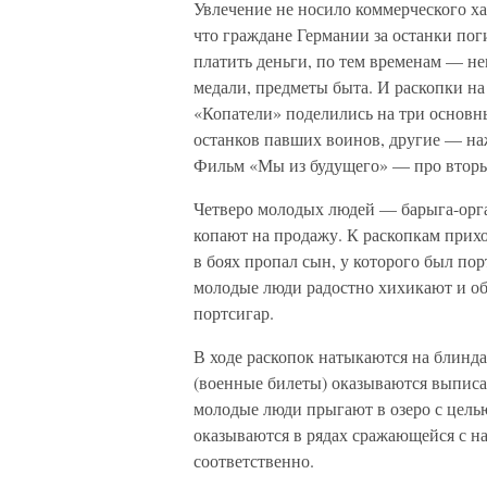
Увлечение не носило коммерческого х
что граждане Германии за останки по
платить деньги, по тем временам — не
медали, предметы быта. И раскопки на 
«Копатели» поделились на три основн
останков павших воинов, другие — наж
Фильм «Мы из будущего» — про втор
Четверо молодых людей — барыга-орга
копают на продажу. К раскопкам приход
в боях пропал сын, у которого был по
молодые люди радостно хихикают и об
портсигар.
В ходе раскопок натыкаются на блинд
(военные билеты) оказываются выписан
молодые люди прыгают в озеро с цель
оказываются в рядах сражающейся с н
соответственно.