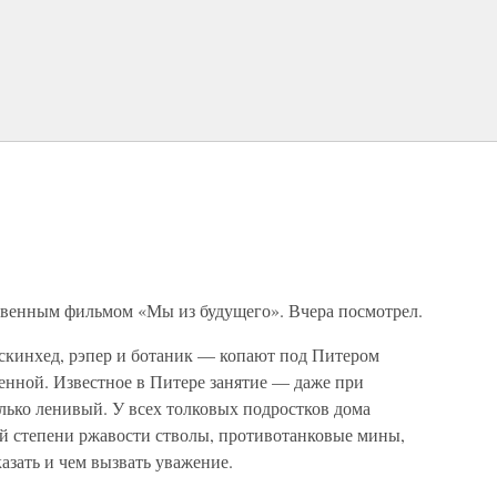
твенным фильмом «Мы из будущего». Вчера посмотрел.
скинхед, рэпер и ботаник — копают под Питером
енной. Известное в Питере занятие — даже при
олько ленивый. У всех толковых подростков дома
ой степени ржавости стволы, противотанковые мины,
азать и чем вызвать уважение.