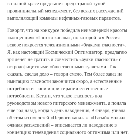
в полной красе предстанет пред страной тупой
провинциальный менеджмент, без всяких рассуждений
выполняющий команды нефтяных-газовых паразитов.
Говорят, что на конкурсе победила неимоверной красоты
«концепция» «Пятого канала», по которой вся Россия
вскоре покроется телевизионными «будками гласности».
Я, как настоящий Космический Оптимизатор, предлагаю
зря денег не тратить и совместить «будки гласности» с
остродефицитными общественными туалетами. Так
сказать, сделал дело – говори смело. Тем более заказ на
имитацию гласности закончится скоро, а естественные
потребности – они и при тирании естественные
потребности. Кстати, что такое гласность под
руководством нового питерского менеджмента, я поняла
ещё год назад, когда в день наводнения, 9 января, узнала
об этом из новостей «Первого канала». «Пятый» молчал,
ожидая разъяснений – вписывается ли наводнение в
концепцию телевидения социального оптимизма или нет.