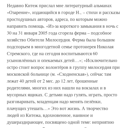
Недавно Китеж прислал мне литературный альманах
«Озарение», издающийся в городе Н., – стихи и рассказы
простодушных авторов, адреса, по которым можно
направить помощь. «Из-за короткого замыкания в ночь с
30 на 31 января 2005 года сгорела ферма – подсобное
хозяйство Обители Милосердия. Ферма была большим
подспорьем в многодетной семье протоиерея Николая
Стремского, где на сегодня воспитываются 60
усыновлённых и опекаемых детей…»; «Исключительно
остро стоит вопрос волонтёров в группу милосердия при
московской больнице (м. «Сходненская»), сейчас там
лежат 40 детей от 2 мес. до 12 лет, брошенные
родителями, многих из них нашли на вокзалах и в
мусорных ящиках. С детьми надо гулять, играть, просто
разговаривать, младенцам надо менять пелёнки,
плачущих утешать…» Это вот жизнь. А творчество
людей из Китежа, вдохновенное, наивное и
душераздирающее, посвящено одной теме: неприятию