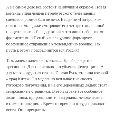
А на самом деле всё обстоит наилучшим образом. Новая
команда управленцев петербургского телевидения
сделала огромное благое дело. Вещание «Пятёрочки»
невыносимо – даже смотрящие его четыре с половиной
процента жителей выдерживают это лишь небольшими
фрагментами. «Пятый канал» удачно формирует
болезненное отвращение к телевидению вообще. Так
пусть к этому подсоединится вся Россия!
Там, далеко-далеко есть земля… Для бюрократов –
«регионы». Для политиков – «субъекты федерации». А
для меня – чудесная страна, Святая Русь, столица которой
– град Китеж. Он медленно всплывает из своего
глубокого погружения, и на его деревянных ладьях стоят
зачарованные странники. В этой стране всё особенное –
люди, пища, природа, книги и журналы, человеческие
взаимоотношения… Время от времени оттуда приходят
вести. Они прекрасны.