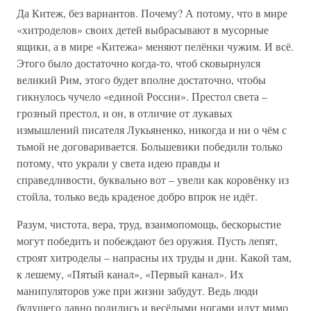
Да Китеж, без вариантов. Почему? А потому, что в мире
«хитроделов» своих детей выбрасывают в мусорные
ящики, а в мире «Китежа» меняют пелёнки чужим. И всё.
Этого было достаточно когда-то, чтоб сковырнулся
великий Рим, этого будет вполне достаточно, чтобы
гикнулось чучело «единой России». Престол света –
грозный престол, и он, в отличие от лукавых
измышлений писателя Лукьяненко, никогда и ни о чём с
тьмой не договаривается. Большевики победили только
потому, что украли у света идею правды и
справедливости, буквально вот – увели как коровёнку из
стойла, только ведь краденое добро впрок не идёт.
Разум, чистота, вера, труд, взаимопомощь, бескорыстие
могут победить и побеждают без оружия. Пусть лепят,
строят хитроделы – напрасны их труды и дни. Какой там,
к лешему, «Пятый канал», «Первый канал». Их
манипуляторов уже при жизни забудут. Ведь люди
будущего давно родились и весёлыми ногами идут мимо