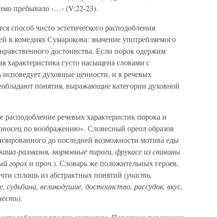
имо пребывало ‹…› (V;22-23).
тся способ чисто эстетического расподобления
й в комедиях Сумарокова: значение употребляемого
 нравственного достоинства. Если порок одержим
вая характеристика густо насыщена словами с
 исповедует духовные ценности, и в речевых
реобладают понятия, выражающие категории духовной
вое расподобление речевых характеристик порока и
гоносец по воображению». Словесный ореол образов
тизированного до последней возможности мотива еды
 каша-размазня, морковные пироги, фрукасе из свинины
ый горох
и проч.). Словарь же положительных героев,
очти сплошь из абстрактных понятий
(участь,
, судьбина, великодушие, достоинство, рассудок, вкус,
честь).