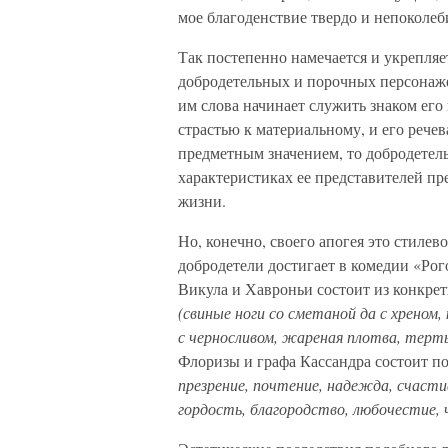
мое благоденствие твердо и непоколеб
Так постепенно намечается и укрепляе
добродетельных и порочных персонаже
им слова начинает служить знаком его
страстью к материальному, и его рече
предметным значением, то добродетель
характеристиках ее представителей п
жизни.
Но, конечно, своего апогея это стиле
добродетели достигает в комедии «Ро
Викула и Хавроньи состоит из конкре
(свиные ноги со сметаной да с хреном,
с черносливом, жареная плотва, терт
Флоризы и графа Кассандра состоит п
презрение, почтение, надежда, счастие
гордость, благородство, любочестие, 