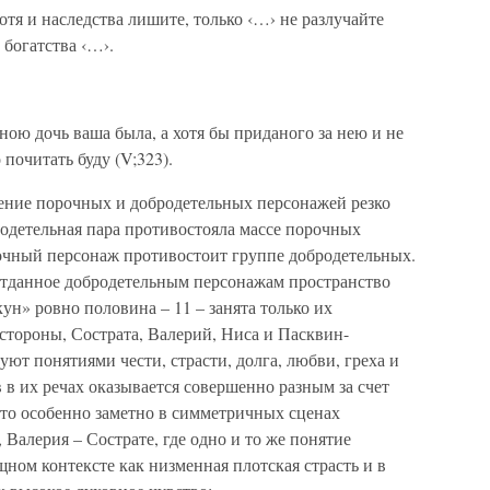
отя и наследства лишите, только ‹…› не разлучайте
 богатства ‹…›.
ною дочь ваша была, а хотя бы приданого за нею и не
 почитать буду (V;323).
ение порочных и добродетельных персонажей резко
родетельная пара противостояла массе порочных
очный персонаж противостоит группе добродетельных.
отданное добродетельным персонажам пространство
ун» ровно половина – 11 – занята только их
 стороны, Сострата, Валерий, Ниса и Пасквин-
уют понятиями чести, страсти, долга, любви, греха и
 в их речах оказывается совершенно разным за счет
Это особенно заметно в симметричных сценах
Валерия – Сострате, где одно и то же понятие
ном контексте как низменная плотская страсть и в