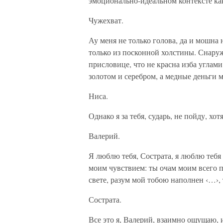
эмоционально-идеальном контексте как
Чужехват.
Ау меня не только голова, да и мошна 
только из посконной холстины. Снаруж
присловице, что не красна изба углами
золотом и серебром, а медные деньги 
Ниса.
Однако я за тебя, сударь, не пойду, хот
Валерий.
Я люблю тебя, Сострата, я люблю теб
моим чувствием: ты очам моим всего п
свете, разум мой тобою наполнен ‹…›,
Сострата.
Все это я, Валерий, взаимно ощущаю, и