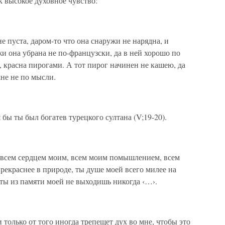
 высокое духовное чувство:
не пуста, даром-то что она снаружи не нарядна, и
и она убрана не по-французски, да в ней хорошо по
, красна пирогами. А тот пирог начинен не кашею, да
мне не по мысли.
я бы ты был богатев турецкого султана (V;19-20).
я всем сердцем моим, всем моим помышлением, всем
рекраснее в природе, ты душе моей всего милее на
 ты из памяти моей не выходишь никогда ‹…›.
 только от того иногда трепещет дух во мне, чтобы это