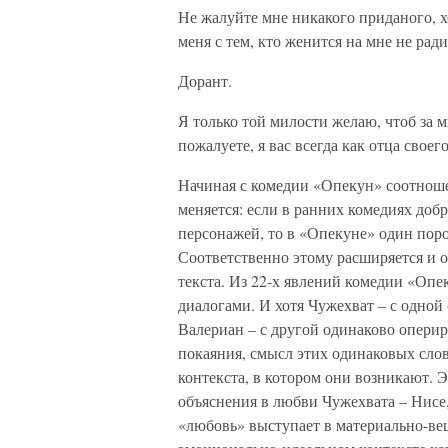
Не жалуйте мне никакого приданого, х
меня с тем, кто женится на мне не ради
Дорант.
Я только той милости желаю, чтоб за м
пожалуете, я вас всегда как отца своего
Начиная с комедии «Опекун» соотнош
меняется: если в ранних комедиях доб
персонажей, то в «Опекуне» один пор
Соответственно этому расширяется и 
текста. Из 22-х явлений комедии «Опек
диалогами. И хотя Чужехват – с одной
Валериан – с другой одинаково оперир
покаяния, смысл этих одинаковых слов
контекста, в котором они возникают. 
объяснения в любви Чужехвата – Нисе, 
«любовь» выступает в материально-вещ