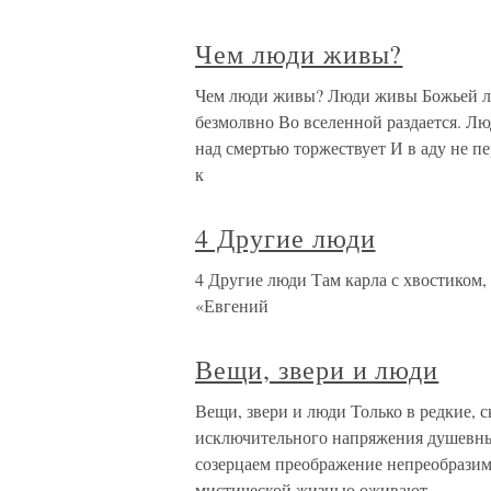
Чем люди живы?
Чем люди живы? Люди живы Божьей лас
безмолвно Во вселенной раздается. Лю
над смертью торжествует И в аду не п
к
4 Другие люди
4 Другие люди Там карла с хвостиком
«Евгений
Вещи, звери и люди
Вещи, звери и люди Только в редкие,
исключительного напряжения душевных
созерцаем преображение непреобразим
мистической жизнью оживают