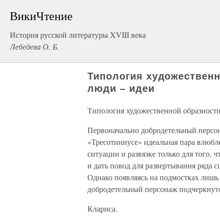
ВикиЧтение
История русской литературы XVIII века
Лебедева О. Б.
Типология художественн
люди – идеи
Типология художественной образности
Первоначально добродетельный персон
«Тресотиниусе» идеальная пара влюбл
ситуации и развязке только для того,
и дать повод для развертывания ряда
Однако появляясь на подмостках лишь д
добродетельный персонаж подчеркнуто
Клариса.