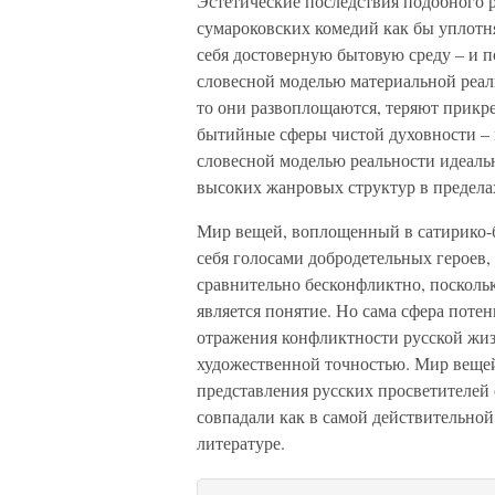
Эстетические последствия подобного
сумароковских комедий как бы уплотн
себя достоверную бытовую среду – и п
словесной моделью материальной реал
то они развоплощаются, теряют прикр
бытийные сферы чистой духовности – 
словесной моделью реальности идеальн
высоких жанровых структур в предела
Мир вещей, воплощенный в сатирико-
себя голосами добродетельных героев,
сравнительно бесконфликтно, посколь
является понятие. Но сама сфера поте
отражения конфликтности русской жи
художественной точностью. Мир вещей
представления русских просветителей 
совпадали как в самой действительной
литературе.