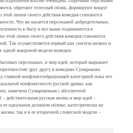
 расподобления вполне очевидны. Порочные персонажи
яются, обретают телесный облик, формируют вокруг
о этой линии своего действия комедия становится
ьности. Что же касается персонажей добродетельных,
епленность к быту и все выше поднимаются в
по этой линии своего действия комедия становится
ой. Так осуществляется первый шаг синтеза низких и
х одной жанровой модели комедии.
бытовых персонажах, и мир идей, который выражает
 противостоят друг другу в комедиях Сумарокова
ку главной конфликтообразующей категорией пока что
нциальной конфликтности русской драмы, как
зни, намечена Сумароковым с абсолютной
 – действительная русская жизнь и мир идей –
о ее идеальном должном облике, категорически не
 жизни, так и в ее вторичной словесной модели –