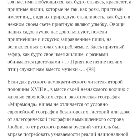
зря нас, ими любующихся, как будто стыдясь, краснеют, а
приятные лилии, которые не так, как розы, приятный
имеют вид, видя их природную стыдливость, как будто в
нежном своем свете приятную являют улыбку. Овощи
наших садов лучше нас довольствуют, нежели
приятнейшие и искусно заправленные пищи, на
великолепных столах употребляемые. Здесь приятный
зефир, как будто свое имея жилище, с разными
обнимаются цветочками ‹…›.Приятное пение певчих
птиц служит нам вместо музыки ‹…›[98].
Если для русского демократического читателя второй
половины XVIII в., в массе своей незнакомого воочию с
жизнью европейских стран, экзотическая география
«Мирамонда» ничем не отличается от условно-
европейской географии безавторских гисторий или даже
от аллегорической географии вымышленного острова
Любви, то от русского романа русский читатель был
вправе потребовать узнаваемости реалий национальной