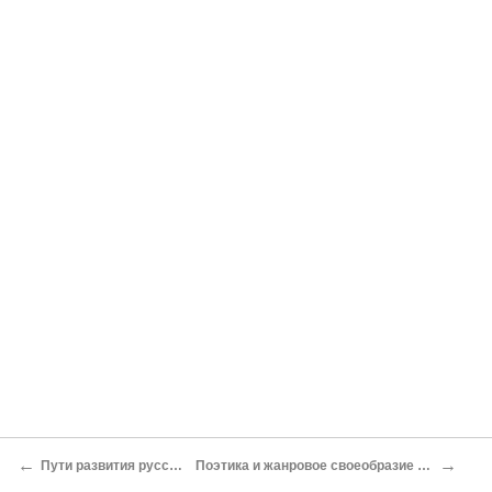
←
→
Пути развития русской художественной прозы
Поэтика и жанровое своеобразие романа М. Д. Чулкова «Пригожая повариха»