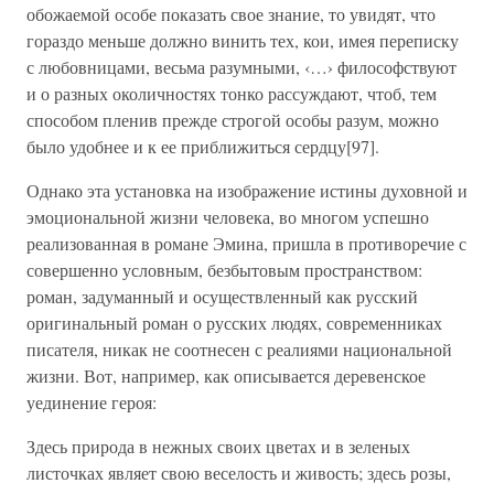
обожаемой особе показать свое знание, то увидят, что
гораздо меньше должно винить тех, кои, имея переписку
с любовницами, весьма разумными, ‹…› философствуют
и о разных околичностях тонко рассуждают, чтоб, тем
способом пленив прежде строгой особы разум, можно
было удобнее и к ее приближиться сердцу[97].
Однако эта установка на изображение истины духовной и
эмоциональной жизни человека, во многом успешно
реализованная в романе Эмина, пришла в противоречие с
совершенно условным, безбытовым пространством:
роман, задуманный и осуществленный как русский
оригинальный роман о русских людях, современниках
писателя, никак не соотнесен с реалиями национальной
жизни. Вот, например, как описывается деревенское
уединение героя:
Здесь природа в нежных своих цветах и в зеленых
листочках являет свою веселость и живость; здесь розы,