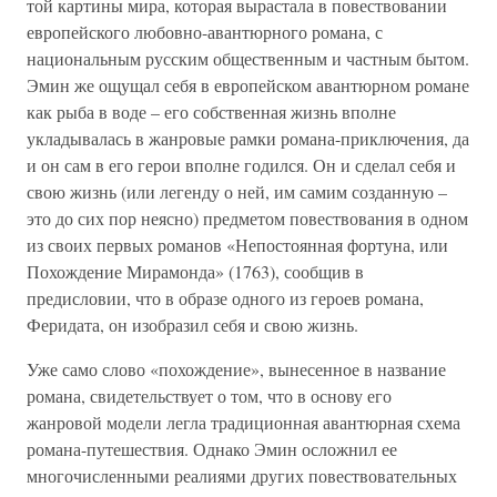
той картины мира, которая вырастала в повествовании
европейского любовно-авантюрного романа, с
национальным русским общественным и частным бытом.
Эмин же ощущал себя в европейском авантюрном романе
как рыба в воде – его собственная жизнь вполне
укладывалась в жанровые рамки романа-приключения, да
и он сам в его герои вполне годился. Он и сделал себя и
свою жизнь (или легенду о ней, им самим созданную –
это до сих пор неясно) предметом повествования в одном
из своих первых романов «Непостоянная фортуна, или
Похождение Мирамонда» (1763), сообщив в
предисловии, что в образе одного из героев романа,
Феридата, он изобразил себя и свою жизнь.
Уже само слово «похождение», вынесенное в название
романа, свидетельствует о том, что в основу его
жанровой модели легла традиционная авантюрная схема
романа-путешествия. Однако Эмин осложнил ее
многочисленными реалиями других повествовательных