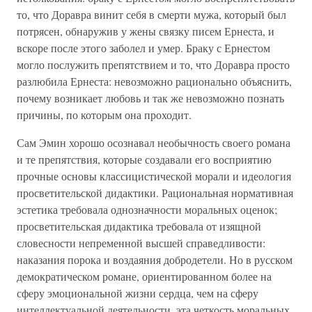
то, что Доравра винит себя в смерти мужа, который был
потрясен, обнаружив у жены связку писем Ернеста, и
вскоре после этого заболел и умер. Браку с Ернестом
могло послужить препятствием и то, что Доравра просто
разлюбила Ернеста: невозможно рационально объяснить,
почему возникает любовь и так же невозможно познать
причины, по которым она проходит.
Сам Эмин хорошо осознавал необычность своего романа
и те препятствия, которые создавали его восприятию
прочные основы классицистической морали и идеология
просветительской дидактики. Рациональная нормативная
эстетика требовала однозначности моральных оценок;
просветительская дидактика требовала от изящной
словесности непременной высшей справедливости:
наказания порока и воздаяния добродетели. Но в русском
демократическом романе, ориентированном более на
сферу эмоциональной жизни сердца, чем на сферу
интеллектуальной деятельности, эта четкость моральных