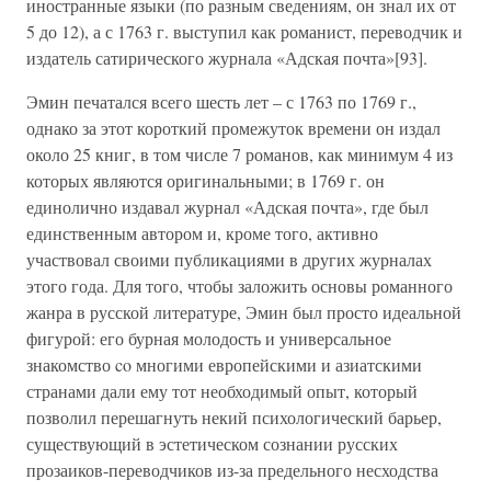
иностранные языки (по разным сведениям, он знал их от
5 до 12), а с 1763 г. выступил как романист, переводчик и
издатель сатирического журнала «Адская почта»[93].
Эмин печатался всего шесть лет – с 1763 по 1769 г.,
однако за этот короткий промежуток времени он издал
около 25 книг, в том числе 7 романов, как минимум 4 из
которых являются оригинальными; в 1769 г. он
единолично издавал журнал «Адская почта», где был
единственным автором и, кроме того, активно
участвовал своими публикациями в других журналах
этого года. Для того, чтобы заложить основы романного
жанра в русской литературе, Эмин был просто идеальной
фигурой: его бурная молодость и универсальное
знакомство co многими европейскими и азиатскими
странами дали ему тот необходимый опыт, который
позволил перешагнуть некий психологический барьер,
существующий в эстетическом сознании русских
прозаиков-переводчиков из-за предельного несходства