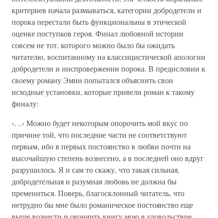
критериев начала размываться, категории добродетели и
порока перестали быть функциональны в этической
оценке поступков героя. Финал любовной истории
совсем не тот, которого можно было бы ожидать
читателю, воспитанному на классицистической апологии
добродетели и ниспровержении порока. В предисловии к
своему роману Эмин попытался объяснить свои
исходные установки, которые привели роман к такому
финалу:
‹…› Можно будет некоторым опорочить мой вкус по
причине той, что последние части не соответствуют
первым, ибо в первых постоянство в любви почти на
высочайшую степень вознесено, а в последней оно вдруг
разрушилось. Я и сам то скажу, что такая сильная,
добродетельная и разумная любовь не должна бы
премениться. Поверь, благосклонный читатель, что
нетрудно бы мне было романическое постоянство еще
выше вознести и окончить книгу мою в удовольствие