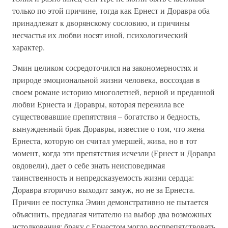
только по этой причине, тогда как Ернест и Доравра оба
принадлежат к дворянскому сословию, и причины
несчастья их любви носят иной, психологический
характер.
Эмин целиком сосредоточился на закономерностях и
природе эмоциональной жизни человека, воссоздав в
своем романе историю многолетней, верной и преданной
любви Ернеста и Доравры, которая пережила все
существовавшие препятствия – богатство и бедность,
вынужденный брак Доравры, известие о том, что жена
Ернеста, которую он считал умершей, жива, но в тот
момент, когда эти препятствия исчезли (Ернест и Доравра
овдовели), дает о себе знать неисповедимая
таинственность и непредсказуемость жизни сердца:
Доравра вторично выходит замуж, но не за Ернеста.
Причин ее поступка Эмин демонстративно не пытается
объяснить, предлагая читателю на выбор два возможных
истолкования: браку с Ернестом могло воспрепятствовать