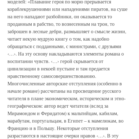
моделей: «Плавание героя по морю прерывается
кораблекрушениями или нападениями пиратов, на суше
на него нападают разбойники, он оказывается то
проданным в рабство, то вознесенным на трон, то
заброшен в лесные дебри, размышляет о смысле жизни,
читает некую мудрую книгу о том, как надобно
обращаться с подданными, с министрами, с друзьями
‹…›. На эту основу накладываются элементы романа о
воспитании чувств. ‹…› герой скрывается от
цивилизации в некоей пустыне и там предается
нравственному самосовершенствованию.
Многочисленные авторские отступления (особенно в
начале романе) рассчитаны на просвещение русского
читателя в плане экономическом, историческом и этно-
географическом: автор ведет читателя (вслед за
Мирамондом и Феридатом) к мальтийцам, кабилам,
марабутам, португальцам, в Египет – к мамелюкам, во
Францию и в Польшу. Некоторые отступления
разрастаются в настоящие очерки нравов ‹…›. В эту