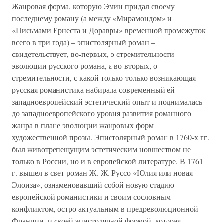
Жанровая форма, которую Эмин придал своему
последнему роману (а между «Мирамондом» и
«Письмами Ернеста и Доравры» временной промежуток
всего в три года) – эпистолярный роман –
свидетельствует, во-первых, о стремительности
эволюции русского романа, а во-вторых, о
стремительности, с какой только-только возникающая
русская романистика набирала современный ей
западноевропейский эстетический опыт и поднималась
до западноевропейского уровня развития романного
жанра в плане эволюции жанровых форм
художественной прозы. Эпистолярный роман в 1760-х гг.
был животрепещущим эстетическим новшеством не
только в России, но и в европейской литературе. В 1761
г. вышел в свет роман Ж.-Ж. Руссо «Юлия или новая
Элоиза», ознаменовавший собой новую стадию
европейской романистики и своим сословным
конфликтом, остро актуальным в предреволюционной
Франции, и своей эпистолярной формой, которая