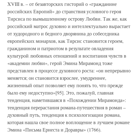
XVIII в. – от безавторских гисторий о «гражданине
российских Европий» до странствия условного героя
Тирсиса по вымышленному острову Любви. Так же, как
российский матрос духовно и интеллектуально вырастает
от худородного и бедного дворянина до собеседника
европейских монархов, как Тирсис становится героем,
гражданином и патриотом в результате овладения
культурой любовных отношений и воспитания чувств в
«академии любви», герой Эмина Мирамонд тоже
представлен в процессе духовного роста: «он непрерывно
меняется; он становится взрослее, умудреннее,
жизненный опыт позволяет ему понять то, что прежде
было ему недоступно»[95]. Это, пожалуй, главная
тенденция, наметившаяся в «Похождении Мирамонда»:
тенденция перерастания романа-путешествия в роман –
духовный путь, тенденция к психологизации романа,
которая нашла свое полное воплощение в лучшем романе
Эмина «Письма Ернеста и Доравры» (1766).