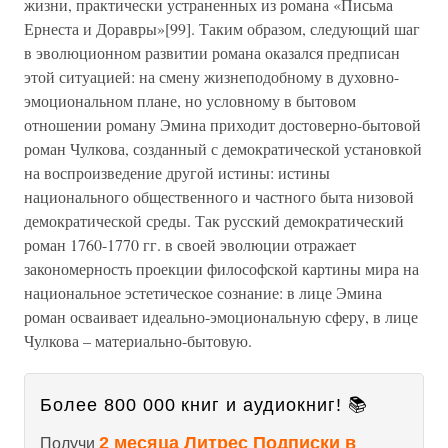
жизни, практически устраненных из романа «Письма
Ернеста и Доравры»[99]. Таким образом, следующий шаг
в эволюционном развитии романа оказался предписан
этой ситуацией: на смену жизнеподобному в духовно-
эмоциональном плане, но условному в бытовом
отношении роману Эмина приходит достоверно-бытовой
роман Чулкова, созданный с демократической установкой
на воспроизведение другой истины: истины
национального общественного и частного быта низовой
демократической среды. Так русский демократический
роман 1760-1770 гг. в своей эволюции отражает
закономерность проекции философской картины мира на
национальное эстетическое сознание: в лице Эмина
роман осваивает идеально-эмоциональную сферу, в лице
Чулкова – материально-бытовую.
Более 800 000 книг и аудиокниг! 📚
2 месяца Литрес Подписки в
Получи