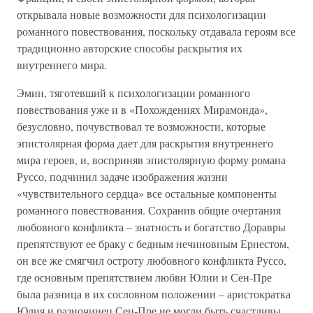
открывала новые возможности для психологизации
романного повествования, поскольку отдавала героям все
традиционно авторские способы раскрытия их
внутреннего мира.
Эмин, тяготевший к психологизации романного
повествования уже и в «Похождениях Мирамонда»,
безусловно, почувствовал те возможности, которые
эпистолярная форма дает для раскрытия внутреннего
мира героев, и, восприняв эпистолярную форму романа
Руссо, подчинил задаче изображения жизни
«чувствительного сердца» все остальные компоненты
романного повествования. Сохранив общие очертания
любовного конфликта – знатность и богатство Доравры
препятствуют ее браку с бедным нечиновным Ернестом,
он все же смягчил остроту любовного конфликта Руссо,
где основным препятствием любви Юлии и Сен-Пре
была разница в их сословном положении – аристократка
Юлия и разночинец Сен-Пре не могли быть счастливы