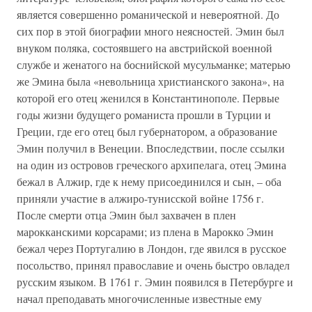
является совершенно романической и невероятной. До
сих пор в этой биографии много неясностей. Эмин был
внуком поляка, состоявшего на австрийской военной
службе и женатого на боснийской мусульманке; матерью
же Эмина была «невольница христианского закона», на
которой его отец женился в Константинополе. Первые
годы жизни будущего романиста прошли в Турции и
Греции, где его отец был губернатором, а образование
Эмин получил в Венеции. Впоследствии, после ссылки
на один из островов греческого архипелага, отец Эмина
бежал в Алжир, где к нему присоединился и сын, – оба
приняли участие в алжиро-тунисской войне 1756 г.
После смерти отца Эмин был захвачен в плен
марокканскими корсарами; из плена в Марокко Эмин
бежал через Португалию в Лондон, где явился в русское
посольство, принял православие и очень быстро овладел
русским языком. В 1761 г. Эмин появился в Петербурге и
начал преподавать многочисленные известные ему