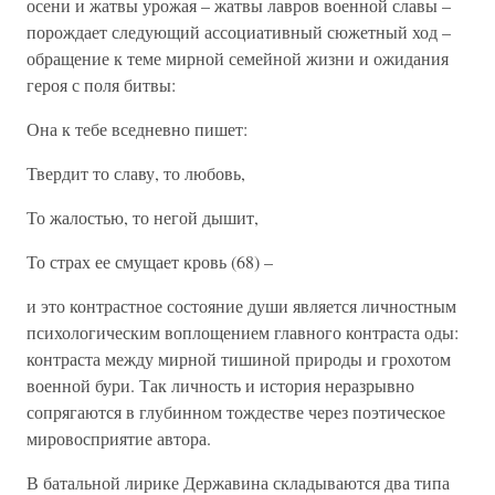
осени и жатвы урожая – жатвы лавров военной славы –
порождает следующий ассоциативный сюжетный ход –
обращение к теме мирной семейной жизни и ожидания
героя с поля битвы:
Она к тебе вседневно пишет:
Твердит то славу, то любовь,
То жалостью, то негой дышит,
То страх ее смущает кровь (68) –
и это контрастное состояние души является личностным
психологическим воплощением главного контраста оды:
контраста между мирной тишиной природы и грохотом
военной бури. Так личность и история неразрывно
сопрягаются в глубинном тождестве через поэтическое
мировосприятие автора.
В батальной лирике Державина складываются два типа