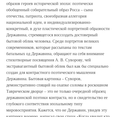
образов героев исторической эпохи: поэтически
обобщенный собирательный образ Росса – сына
отечества, патриота, своеобразная аллегория
национальной идеи, и индивидуализированно-
конкретный, в духе пластической портретной образности
Державина, стремящегося воссоздать достоверный
бытовой облик человека. Среди портретов великих
современников, которые рассыпаны по текстам
батальных од Державина, обращают на себя внимание
стихотворные посвящения А. В. Суворову, чей
экстравагантный бытовой облик был как бы специально
создан для контрастного поэтического мышления
Державина. Бытовая картинка – Суворов,
демонстративно спящий на охапке соломы в роскошном
Таврическом дворце – это не только очередной образец
державинской поэтики контраста, но и свидетельство ее
глубокого соответствия эпохальному типу
мировосприятия. Кажется, что не Державин, увидев эту
картинку воочию, написал свои стихи «Когда увидит кто,