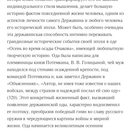
индивидуального стиля мышления, делает большую
историю фактом повседневной жизни человека, одним из
аспектов личности самого Державина и любого человека
его исторической эпохи. Может быть, особенно очевидна
эта державинская способность интимно переживать
грандиозные исторические события своей эпохи в оде
«Осень во время осады Очакова», имеющей любопытную
творческую историю. Ода была написана для
племянницы князя Потемкина, В. В. Голицыной, чей муж
находился под стенами осажденной крепости, под
командой Потемкина и, как заметил Державин в
«Объяснениях», «Автор, не имея тоже известия о наших
войсках, между страхом и надеждой послал ей сию оду»
(320). Этот конкретный жизненный факт, вызвавший
появление державинской оды, характерно видоизменил
ее поэтику, преобразив победный гимн во славу русского
оружия в чередующиеся картины войны и мирной
жизни. Ода начинается великолепным осенним