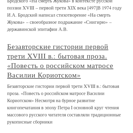
Бродского «На смерть Жукова» в контексте русской
поэзии XVIII – первой трети XIX века [497]В 1974 году
И.А. Бродский написал стихотворение «На смерть
Жукова» – своеобразное подражание «Снигирю» –
державинской эпитафии А.В.
Безавторские гистории первой
трети XVIII в.: бытовая проза.
«Повесть о российском матросе
Василии Кориотском»
Безавторские гистории первой трети XVIII в.: бытовая
проза. «Повесть о российском матросе Василии
Кориотском» Несмотря на бурное развитие
книгопечатания в эпоху Петра I основной круг чтения
массового русского читателя составляли традиционные
рукописные сборники