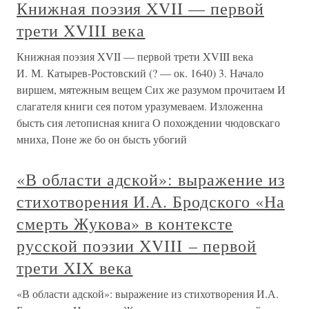
Книжная поэзия XVII — первой
трети XVIII века
Книжная поэзия XVII — первой трети XVIII века
И. М. Катырев-Ростовский (? — ок. 1640) 3. Начало
виршем, мятежным вещем Сих же разумом прочитаем И
слагателя книги сея потом уразумеваем. Изложенна
бысть сия летописная книга О похождении чюдовскаго
мниха, Поне же бо он бысть убогий
«В области адской»: выражение из
стихотворения И.А. Бродского «На
смерть Жукова» в контексте
русской поэзии XVIII – первой
трети XIX века
«В области адской»: выражение из стихотворения И.А.