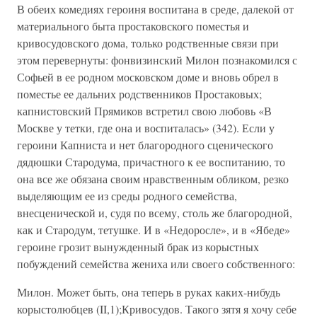
В обеих комедиях героиня воспитана в среде, далекой от
материального быта простаковского поместья и
кривосудовского дома, только родственные связи при
этом перевернуты: фонвизинский Милон познакомился с
Софьей в ее родном московском доме и вновь обрел в
поместье ее дальних родственников Простаковых;
капнистовский Прямиков встретил свою любовь «В
Москве у тетки, где она и воспиталась» (342). Если у
героини Капниста и нет благородного сценического
дядюшки Стародума, причастного к ее воспитанию, то
она все же обязана своим нравственным обликом, резко
выделяющим ее из среды родного семейства,
внесценической и, судя по всему, столь же благородной,
как и Стародум, тетушке. И в «Недоросле», и в «Ябеде»
героине грозит вынужденный брак из корыстных
побуждений семейства жениха или своего собственного:
Милон. Может быть, она теперь в руках каких-нибудь
корыстолюбцев (II,1);Кривосудов. Такого зятя я хочу себе