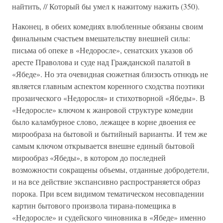
найтить, // Который бы умел к нажитому нажить (350).
Наконец, в обеих комедиях влюбленные обязаны своим
финальным счастьем вмешательству внешней силы:
письма об опеке в «Недоросле», сенатских указов об
аресте Праволова и суде над Гражданской палатой в
«Ябеде». Но эта очевидная сюжетная близость отнюдь не
является главным аспектом коренного сходства поэтики
прозаического «Недоросля» и стихотворной «Ябеды». В
«Недоросле» ключом к жанровой структуре комедии
было каламбурное слово, лежащее в корне двоения ее
мирообраза на бытовой и бытийный варианты. И тем же
самым ключом открывается внешне единый бытовой
мирообраз «Ябеды», в котором до последней
возможности сокращены объемы, отданные добродетели,
и на все действие экспансивно распространяется образ
порока. При всем видимом тематическом несовпадении
картин бытового произвола тирана-помещика в
«Недоросле» и судейского чиновника в «Ябеде» именно