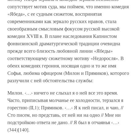
сопутствует мотив суда, мы поймем, что именно комедия
«Ябеда», с ее судным сюжетом, воспринятая
современниками как зеркало русских нравов, стала
своеобразным смысловым фокусом русской высокой
комедии XVIII в. В плане наследования Капнистом
фонвизинской драматургической традиции очевидна
прежде всего близость любовной линии «Ябеды»
соответствующему сюжетному мотиву «Недоросля». В
обеих комедиях героиня, носящая одно и то же имя
Софья, любима офицером (Милон и Прямиков), которого
разлучили с ней обстоятельства службы:
Милон. ‹…› ничего не слыхал я о ней все это время.
Часто, приписывая молчанье ее холодности, терзался я
горестию (II,1); Прямиков. ‹…› Я к ней писал, и чаю, //
Сто писем, но представь, от ней ни на одно // Мне ни
подстройкою ответа не дано. // Я был в отчаянья ‹…›
(344)[140].