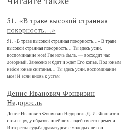
Читайте также
51. «В траве высокой странная
покорность…»
51. «В траве высокой странная покорность…» В траве
высокой странная покорность… Ты здесь усни,
воспоминание мое! Где ночь была, — восходит час
дозорный, Занесено и бдит и ждет Его копье, Под юным
небом юные скитанья… Ты здесь усни, воспоминание
мое! И если вновь к устам
Денис Иванович Фонвизин
Недоросль
Денис Иванович Фонвизин Недоросль Д. И. Фонвизин
стоит в ряду образованнейших людей своего времени.
Интересна судьба драматурга: с молодых лет он