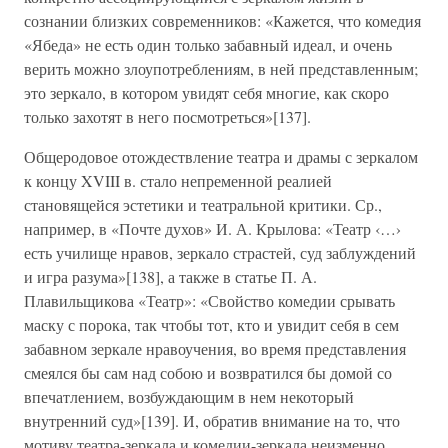
сознании близких современников: «Кажется, что комедия
«Ябеда» не есть один только забавный идеал, и очень
верить можно злоупотреблениям, в ней представленным;
это зеркало, в котором увидят себя многие, как скоро
только захотят в него посмотреться»[137].
Общеродовое отождествление театра и драмы с зеркалом
к концу XVIII в. стало непременной реалией
становящейся эстетики и театральной критики. Ср.,
например, в «Почте духов» И. А. Крылова: «Театр ‹…›
есть училище нравов, зеркало страстей, суд заблуждений
и игра разума»[138], а также в статье П. А.
Плавильщикова «Театр»: «Свойство комедии срывать
маску с порока, так чтобы тот, кто и увидит себя в сем
забавном зеркале нравоучения, во время представления
смеялся бы сам над собою и возвратился бы домой со
впечатлением, возбуждающим в нем некоторый
внутренний суд»[139]. И, обратив внимание на то, что
мотиву театра-зеркала и комедии-зеркала неизменно