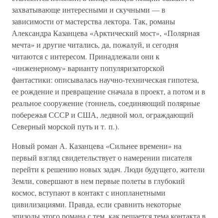
захватывающе интересными и скучными — в
зависимости от мастерства лектора. Так, романы
Александра Казанцева «Арктический мост», «Полярная
мечта» и другие читались, да, пожалуй, и сегодня
читаются с интересом. Принадлежали они к
«инженерному» варианту популяризаторской
фантастики: описывалась научно-техническая гипотеза,
ее рождение и превращение сначала в проект, а потом и в
реальное сооружение (тоннель, соединяющий полярные
побережья СССР и США, ледяной мол, ограждающий
Северный морской путь и т. п.).
Новый роман А. Казанцева «Сильнее времени» на
первый взгляд свидетельствует о намерении писателя
перейти к решению новых задач. Люди будущего, жители
Земли, совершают в нем первые полеты в глубокий
космос, вступают в контакт с инопланетными
цивилизациями. Правда, если сравнить некоторые
эпизоды этого романа с тем, как решается тема контакта в