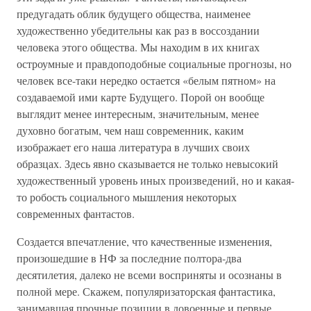
предугадать облик будущего общества, наименее
художественно убедительны как раз в воссоздании
человека этого общества. Мы находим в их книгах
остроумные и правдоподобные социальные прогнозы, но
человек все-таки нередко остается «белым пятном» на
создаваемой ими карте Будущего. Порой он вообще
выглядит менее интересным, значительным, менее
духовно богатым, чем наш современник, каким
изображает его наша литература в лучших своих
образцах. Здесь явно сказывается не только невысокий
художественный уровень иных произведений, но и какая-
то робость социального мышления некоторых
современных фантастов.
Создается впечатление, что качественные изменения,
произошедшие в НФ за последние полтора-два
десятилетия, далеко не всеми восприняты и осознаны в
полной мере. Скажем, популяризаторская фантастика,
занимавшая прочные позиции в довоенные и первые