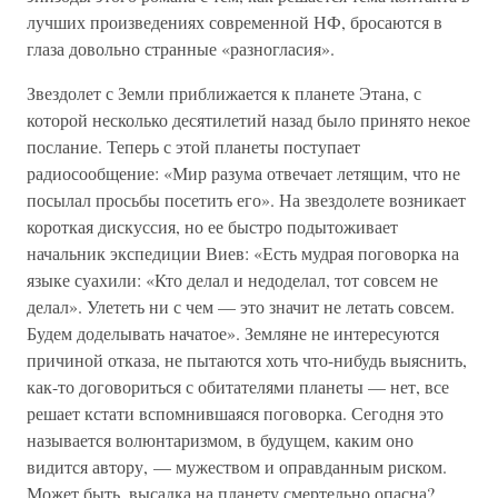
лучших произведениях современной НФ, бросаются в
глаза довольно странные «разногласия».
Звездолет с Земли приближается к планете Этана, с
которой несколько десятилетий назад было принято некое
послание. Теперь с этой планеты поступает
радиосообщение: «Мир разума отвечает летящим, что не
посылал просьбы посетить его». На звездолете возникает
короткая дискуссия, но ее быстро подытоживает
начальник экспедиции Виев: «Есть мудрая поговорка на
языке суахили: «Кто делал и недоделал, тот совсем не
делал». Улететь ни с чем — это значит не летать совсем.
Будем доделывать начатое». Земляне не интересуются
причиной отказа, не пытаются хоть что-нибудь выяснить,
как-то договориться с обитателями планеты — нет, все
решает кстати вспомнившаяся поговорка. Сегодня это
называется волюнтаризмом, в будущем, каким оно
видится автору, — мужеством и оправданным риском.
Может быть, высадка на планету смертельно опасна?