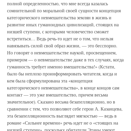
полной определенностью, что мне всегда казалась
сомнительной по моральной своей сущности концепция
категорического невмешательства землян в жизнь и
развитие иных гуманоидных цивилизаций, стоящих на
низшей ступени, с которыми человечество сможет
встретиться… Ведь речь-то идет не о том, что нельзя
навязывать силой свой образ жизни, — это бесспорно.
Но говорят о невмешательстве наукой, просвещением,
примером — о невмешательстве даже в тех случаях, когда
гуманность требует именно вмешательства!» (Кстати,
было бы неплохо проинформировать читателя, когда и
кем была сформулирована эта «концепция
категорического невмешательства», в конце концов сам
контакт — это уже вмешательство, причем весьма
значительное). Сказано весьма безапелляционно, но в
сравнении с тем, что позволяют себе герои А. Казанцева,
эта безапелляционность выглядит мягкостью — ведь в
романе «Сильнее времени» речь идет не о «стоящих на
низшей ступени», поскольку обитатели Этаны умеют