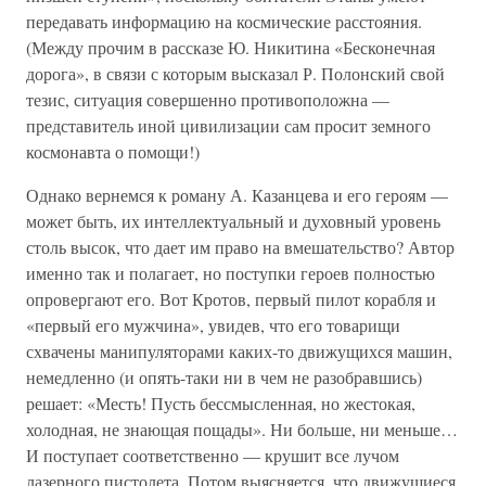
передавать информацию на космические расстояния.
(Между прочим в рассказе Ю. Никитина «Бесконечная
дорога», в связи с которым высказал Р. Полонский свой
тезис, ситуация совершенно противоположна —
представитель иной цивилизации сам просит земного
космонавта о помощи!)
Однако вернемся к роману А. Казанцева и его героям —
может быть, их интеллектуальный и духовный уровень
столь высок, что дает им право на вмешательство? Автор
именно так и полагает, но поступки героев полностью
опровергают его. Вот Кротов, первый пилот корабля и
«первый его мужчина», увидев, что его товарищи
схвачены манипуляторами каких-то движущихся машин,
немедленно (и опять-таки ни в чем не разобравшись)
решает: «Месть! Пусть бессмысленная, но жестокая,
холодная, не знающая пощады». Ни больше, ни меньше…
И поступает соответственно — крушит все лучом
лазерного пистолета. Потом выясняется, что движущиеся