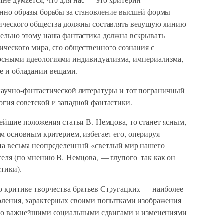
енно образы борьбы за становление высшей формы
ического общества должны составлять ведущую линию
лельно этому наша фантастика должна вскрывать
ческого мира, его общественного сознания с
сными идеологиями индивидуализма, империализма,
е и обладании вещами.
аучно-фантастической литературы и тот пограничный
огия советской и западной фантастики.
ейшие положения статьи В. Немцова, то станет ясным,
им основным критерием, избегает его, оперируя
на весьма неопределенный «светлый мир нашего
теля (по мнению В. Немцова, — глупого, так как он
стики).
о критике творчества братьев Стругацких — наиболее
оления, характерных своими попытками изображения
его важнейшими социальными сдвигами и изменениями