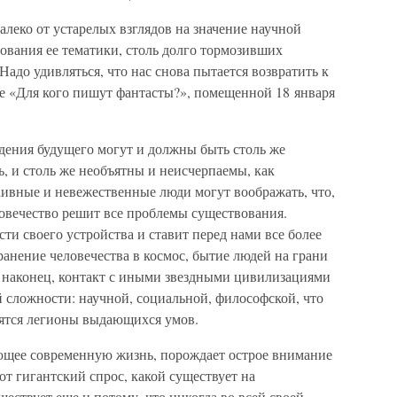
леко от устарелых взглядов на значение научной
ования ее тематики, столь долго тормозивших
 Надо удивляться, что нас снова пытается возвратить к
ье «Для кого пишут фантасты?», помещенной 18 января
дения будущего могут и должны быть столь же
ь, и столь же необъятны и неисчерпаемы, как
аивные и невежественные люди могут воображать, что,
ловечество решит все проблемы существования.
и своего устройства и ставит перед нами все более
анение человечества в космос, бытие людей на грани
 наконец, контакт с иными звездными цивилизациями
 сложности: научной, социальной, философской, что
бятся легионы выдающихся умов.
ющее современную жизнь, порождает острое внимание
от гигантский спрос, какой существует на
ествует еще и потому, что никогда во всей своей