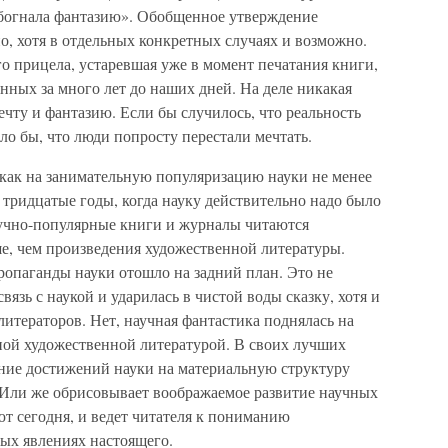
обогнала фантазию». Обобщенное утверждение
, хотя в отдельных конкретных случаях и возможно.
о прицела, устаревшая уже в момент печатания книги,
анных за много лет до наших дней. На деле никакая
ечту и фантазию. Если бы случилось, что реальность
ло бы, что люди попросту перестали мечтать.
 как на занимательную популяризацию науки не менее
тридцатые годы, когда науку действительно надо было
аучно-популярные книги и журналы читаются
ше, чем произведения художественной литературы.
ропаганды науки отошло на задний план. Это не
вязь с наукой и ударилась в чистой воды сказку, хотя и
 литераторов. Нет, научная фантастика поднялась на
чной художественной литературой. В своих лучших
ние достижений науки на материальную структуру
 Или же обрисовывает воображаемое развитие научных
т сегодня, и ведет читателя к пониманию
ых явлениях настоящего.