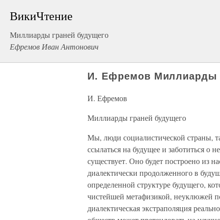
ВикиЧтение
Миллиарды граней будущего
Ефремов Иван Антонович
И. Ефремов Миллиарды 
И. Ефремов
Миллиарды граней будущего
Мы, люди социалистической страны, та
ссылаться на будущее и заботиться о н
существует. Оно будет построено из на
диалектически продолженного в будуще
определенной структуре будущего, ко
чистейшей метафизикой, неуклюжей п
диалектическая экстраполяция реально
обществ может претендовать на научн