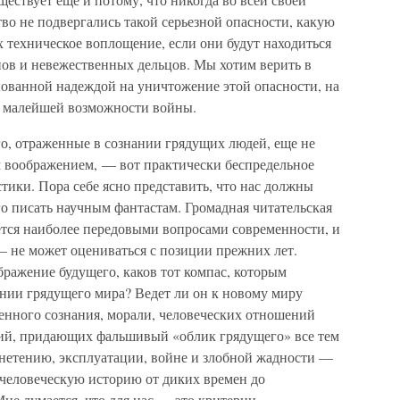
тво не подвергались такой серьезной опасности, какую
 техническое воплощение, если они будут находиться
нов и невежественных дельцов. Мы хотим верить в
нованной надеждой на уничтожение этой опасности, на
е малейшей возможности войны.
, отраженные в сознании грядущих людей, еще не
 воображением, — вот практически беспредельное
тики. Пора себе ясно представить, что нас должны
го писать научным фантастам. Громадная читательская
ется наиболее передовыми вопросами современности, и
 не может оцениваться с позиции прежних лет.
ражение будущего, каков тот компас, которым
ении грядущего мира? Ведет ли он к новому миру
нного сознания, морали, человеческих отношений
ций, придающих фальшивый «облик грядущего» все тем
нетению, эксплуатации, войне и злобной жадности —
 человеческую историю от диких времен до
не думается, что для нас — это критерии