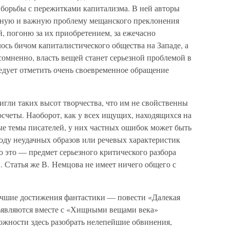
 борьбы с пережитками капитализма. В ней авторы
льную и важную проблему мещанского преклонения
, погоню за их приобретением, за ежечасно
ось бичом капиталистического общества на Западе, а
есомненно, власть вещей станет серьезной проблемой в
едует отметить очень своевременное обращение
тигли таких высот творчества, что им не свойственны
счеты. Наоборот, как у всех ищущих, находящихся на
ые темы писателей, у них частных ошибок может быть
воду неудачных образов или речевых характеристик
 это — предмет серьезного критического разбора
. Статья же В. Немцова не имеет ничего общего с
лучшие достижения фантастики — повести «Далекая
ъявляются вместе с «Хищными вещами века»
жности здесь разобрать нелепейшие обвинения,