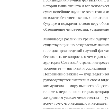
истории наша планета и все человечес
сулят новейшие научные открытия и их
во власти безответственных политика
будущее и подкрепить свою веру обос
объединение человечества, устранени
Миллиарды различных граней будущего
существующих, но создаваемых нашим
поле для произведений научной фантас
беспокоить не вопросы, о чем и для ко
аудитория Советской страны интересу
уровень ее — научный и социальный —
Несравненно важнее — куда ведет изоб
руководствуется писатель в своем вид
коммунизма — миру высшего обществе
или же к перестановке старых декора
же древним ужасам человечества — уг
всему тому, что насыщало и насыщает
капитализма и фашизма наших дней? М