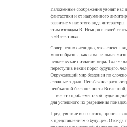
Изложенные соображения уводят нас да
фантастики и от надуманного лимитир
развитие у нас этого вида литературы.
этим взглядам В. Немцов в своей стат
в «Известиях».
Совершенно очевидно, что аспекты ви
многообразны, как сама реальная жизн
человеческое познание мира. Только н
переступив некий порог будущего, че
Окружающий мир бездонен по сложност
сложные задачи. Неизбежное распростр
необъятной бесконечности Вселенной,
— все это проблемы такой чудовищной
для успешного их разрешения понадо
Предчувствие всего этого, пронизыва
к представлениям о будущем. Отсюда т
произведения научной фантастики. Сущ