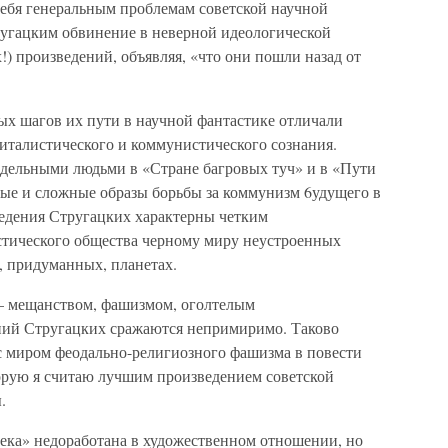
себя генеральным проблемам советской научной
ругацким обвинение в неверной идеологической
) произведений, объявляя, «что они пошли назад от
вых шагов их пути в научной фантастике отличали
италистического и коммунистического сознания.
дельными людьми в «Стране багровых туч» и в «Пути
ные и сложные образы борьбы за коммунизм 6удущего в
едения Стругацких характерны четким
тического общества черному миру неустроенных
, придуманных, планетах.
— мещанством, фашизмом, оголтелым
ий Стругацких сражаются непримиримо. Таково
с миром феодально-религиозного фашизма в повести
орую я считаю лучшим произведением советской
.
ека» недоработана в художественном отношении, но