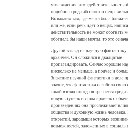
утверждения, что «действительность 
подобного рода абсолютно неправильно
Возможно там, где мечта была ближнег
или же, если речь идет о вещах, напис
действительность не может обогнать м
обогнала бы наши мечты, то это означа
Другой взгляд на научную фантастику
архаичен. Он сложился в двадцатые — 
пропагандировать. Сейчас хорошие н
нисколько не меньше, а подчас и боль
Значение научной фантастики в деле п
значит, что фантастика ослабила свою с
такой взгляд иногда встречается среди
новую ступень и стала вровень с обы
произведениях она прослеживает влия
общества и духовную жизнь человека.
открытий, зародыши которых возникаю
возможностей, заложенных в социальн