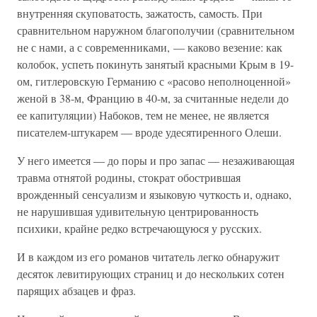
внутренняя скуповатость, зажатость, самость. При
сравнительном наружном благополучии (сравнительном
не с нами, а с современниками, — каково везение: как
колобок, успеть покинуть занятый красными Крым в 19-
ом, гитлеровскую Германию с «расово неполноценной»
женой в 38-м, Францию в 40-м, за считанные недели до
ее капитуляции) Набоков, тем не менее, не является
писателем-штукарем — вроде удесятиренного Олеши.
У него имеется — до поры и про запас — незаживающая
травма отнятой родины, стократ обострившая
врожденный сенсуализм и языковую чуткость и, однако,
не нарушившая удивительную центрированность
психики, крайне редко встречающуюся у русских.
И в каждом из его романов читатель легко обнаружит
десяток левитирующих страниц и до нескольких сотен
парящих абзацев и фраз.