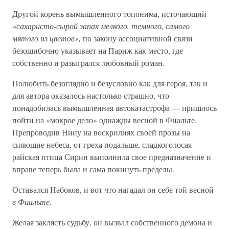
Другой корень вымышленного топонима, источающий
«сахаристо-сырой запах мелкого, темного, самого
мятого из цветов»,
по закону ассоциативной связи
безошибочно указывает на Париж как место, где
собственно и разыгрался любовный роман.
Полюбить безоглядно и безусловно как для героя, так и
для автора оказалось настолько страшно, что
понадобилась вымышленная автокатастрофа — пришлось
пойти на «мокрое дело» однажды весной в Фиальте.
Препроводив Нину на воскрилиях своей прозы на
сияющие небеса, от греха подальше, сладкоголосая
райская птица Сирин выполнила свое предназначение и
вправе теперь была и сама покинуть пределы.
Оставался Набоков, и вот что нагадал он себе той весной
в Фиальте.
Желая заклясть судьбу, он вызвал собственного демона и