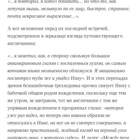
«…я повторил, я хотел добавить… но что-то, как
летучая мышь, мелькнуло по ее лицу, быстрое, странное,
почти некрасивое выражение…».
А вот мгновение перед их последней встречей,
подсмотренное в зеркальце взгляда путешествующего
англичанина:
«…я заметил, как, в сторону скользнув большим
аквамариновым глазом с воспаленным лузгом, он самым
копчиком языка молниеносно облизнулся. Я машинально
посмотрел туда же и увидел Нину».
И в этих перепадах
зрения безошибочная трехходовка прочно связует Нину с
бабочкой общим родом вожделения, поскольку еще тем
же утром, за завтраком, тот же англичанин с тем же
упрямым вожделением в прозрачных глазах:
«которое
уже раз видел, но теперь оно никоим образом не
относилось к Нине, на нее он не смотрел совершенно, а
направлял пристальный, жадный взгляд на верхний угол
широкого окна, у которого сидел».
И далее:
«Между тем