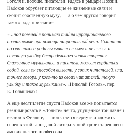
Гоголя и, вообще, писателей. Рядясь в рыцари Поэзии,
Набоков обрубает питающие ее жизненные связи и
скопит собственную музу, — а о чем другом говорит
такого рода признание:
«…под поэзией я понимаю тайны иррационального,
познаваемые при помощи рациональной речи. Истинная
поэзия такого рода вызывает не смех и не слезы, а
сияющую улыбку беспредельного удовлетворения,
блаженное мурлыканье, и писатель может гордиться
собой, если он способен вызвать у своих читателей, или,
точнее говоря, у кого-то из своих читателей, такую
улыбку и такое мурлыканье».
«Николай Гоголь», пер.
Е. Голышева?!
А еще десятилетие спустя Набоков все же попытается
реанимировать в «Лолите» нечто, упущенное той давней
весной в Фиальте, — попытается вернуть и «дожить
свое» в этой запоздалой литературной грезе стареющего
американского профессора.