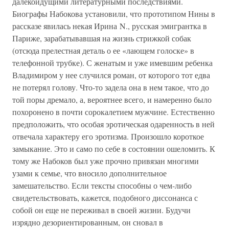
далекоидущими литературными последствиями.
Биографы Набокова установили, что прототипом Нины в
рассказе явилась некая Ирина N., русская эмигрантка в
Париже, зарабатывавшая на жизнь стрижкой собак
(отсюда прелестная деталь о ее «лающем голоске» в
телефонной трубке). С женатым и уже имевшим ребенка
Владимиром у нее случился роман, от которого тот едва
не потерял голову. Что-то задела она в нем такое, что до
той поры дремало, а, вероятнее всего, и намеренно было
похоронено в почти сорокалетием мужчине. Естественно
предположить, что особая эротическая одаренность в ней
отвечала характеру его эротизма. Произошло короткое
замыкание. Это и само по себе в состоянии ошеломить. К
тому же Набоков был уже прочно привязан многими
узами к семье, что вносило дополнительное
замешательство. Если тексты способны о чем-либо
свидетельствовать, кажется, подобного диссонанса с
собой он еще не переживал в своей жизни. Будучи
изрядно дезориентированным, он сновал в