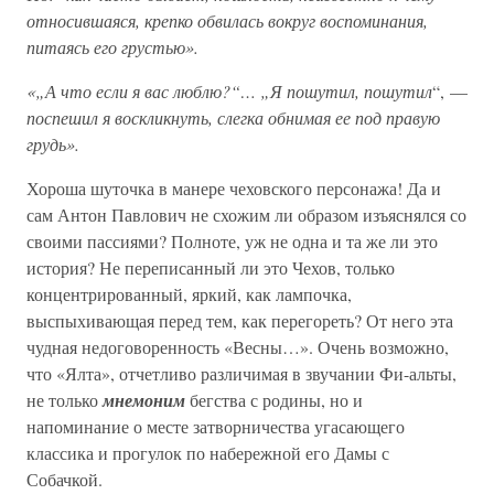
относившаяся, крепко обвилась вокруг воспоминания,
питаясь его грустью».
«„А что если я вас люблю?“… „Я пошутил, пошутил
“, —
поспешил я воскликнуть, слегка обнимая ее под правую
грудь».
Хороша шуточка в манере чеховского персонажа! Да и
сам Антон Павлович не схожим ли образом изъяснялся со
своими пассиями? Полноте, уж не одна и та же ли это
история? Не переписанный ли это Чехов, только
концентрированный, яркий, как лампочка,
выспыхивающая перед тем, как перегореть? От него эта
чудная недоговоренность «Весны…». Очень возможно,
что «Ялта», отчетливо различимая в звучании Фи-альты,
не только
мнемоним
бегства с родины, но и
напоминание о месте затворничества угасающего
классика и прогулок по набережной его Дамы с
Собачкой.