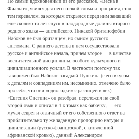
Но самый вдохновенный из его рассказов, «Весна в
Фиальте», явился для него точкой слома и прощания, стал
тем перевалом, за которым открылся перед ним занявший
еще сколько-то лет спуск в плодородные долины второго
родного языка — английского. Никакой британофобии:
Набоков не был британцем, но сыном русского
англомана. С раннего детства в нем сосуществовали
русское и английское начала, причем второе — в качестве
воспитательной дисциплины, особого культурного и
цивилизационного усилия. В частности поэтому так
заворожен был Набоков загадкой Пушкина (с его вкусом
к деталям и совпадениям им, несомненно, отмечено было
про себя, что они «одногодки» с разницей в век) —
«Евгения Онегина» он разобрал, переложил на свой
второй язык и описал в 4-х томах как бабочку, — его
мучал секрет и отличный от его собственного ответ на
приблизительно ту же заданную пропорцию натуры и
цивилизации (русско-французской, с кипяченной
африканской кровью), данный Александром