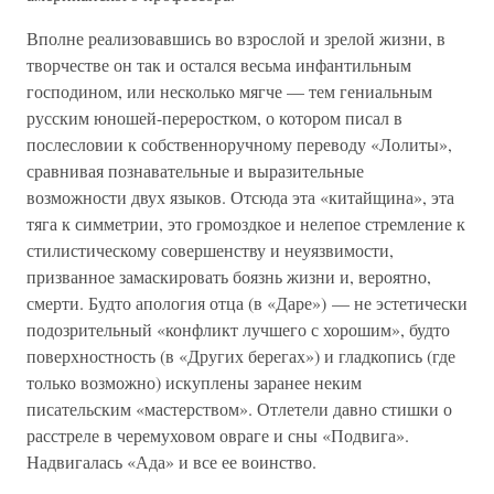
Вполне реализовавшись во взрослой и зрелой жизни, в
творчестве он так и остался весьма инфантильным
господином, или несколько мягче — тем гениальным
русским юношей-переростком, о котором писал в
послесловии к собственноручному переводу «Лолиты»,
сравнивая познавательные и выразительные
возможности двух языков. Отсюда эта «китайщина», эта
тяга к симметрии, это громоздкое и нелепое стремление к
стилистическому совершенству и неуязвимости,
призванное замаскировать боязнь жизни и, вероятно,
смерти. Будто апология отца (в «Даре») — не эстетически
подозрительный «конфликт лучшего с хорошим», будто
поверхностность (в «Других берегах») и гладкопись (где
только возможно) искуплены заранее неким
писательским «мастерством». Отлетели давно стишки о
расстреле в черемуховом овраге и сны «Подвига».
Надвигалась «Ада» и все ее воинство.