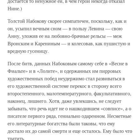
достается то ненужное ей, в чем герой некогда отказал
Нине.)
Толстой Набокову скорее симпатичен, поскольку, как и
он, усыпил вечным сном — в пользу Левина — свою
Анну, уложив ее на любовно-брачные рельсы — меж
Вронским и Карениным — и колесовав, как пушистую и
вредную гусеницу.
После битв, данных Набоковым самому себе в «Весне в
Фиальте» и в «Лолите», и одержанных им пирровых
художественных побед неудержимо стал развиваться в
его художественной системе перекос в сторону всего
второстепенного, малотемпературного, факультативного,
наконец, лишнего. Хотя, даже увлекшись, не следует
забывать, что речь идет не о нашкодившем «совписе», а о
писателе первого ряда, гениально одаренном. Несметные
его литературные богатства были таковы, что ему
достало их до самой смерти и еще осталось. Ему было что
тратить.