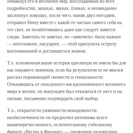
обмакнул его в весенний мир, воссозданный во всех
подробностях, запахах, звуках, бликах, и неожиданно
захлопнул ловушку, после чего, наняв двух негодяев,
отправил Нину вместе с какой-то частью самого себя на
тот свет, не позаботившись даже как следует замести
следы. Заметать-то заметал, но «замочить» было важнее
— неотложнее, насущнее, — чтоб притупить остроту
воспоминаний и доставшегося знания.
Т.е. изложенная выше история адюльтера не имела бы для
нас никакого значения, если бы результатом ее не явился
рассказ поражающей свежести и гениальности.
Отказавшись от описанного им вдохновенного весеннего
мира в жизни, он вынужден был отказаться от него и на
письме, письменно подтвердить свой выбор.
Т.о., открытости-уязвимости-ненадежности-
необеспеченности он предпочел антонимы всего
вышеперечисленного, ослепительному гибельному
финалу «Весны в Фиальте» — пасмурное целомудрие