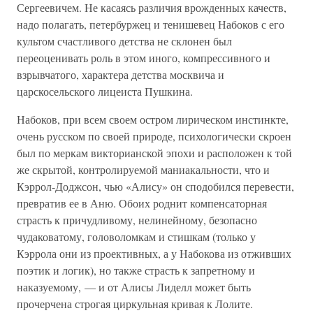
Сергеевичем. Не касаясь различия врожденных качеств,
надо полагать, петербуржец и тенишевец Набоков с его
культом счастливого детства не склонен был
переоценивать роль в этом иного, компрессивного и
взрывчатого, характера детства москвича и
царскосельского лицеиста Пушкина.
Набоков, при всем своем остром лирическом инстинкте,
очень русском по своей природе, психологически скроен
был по меркам викторианской эпохи и расположен к той
же скрытой, контролируемой маниакальности, что и
Кэррол-Доджсон, чью «Алису» он сподобился перевести,
превратив ее в Аню. Обоих роднит компенсаторная
страсть к причудливому, нелинейному, безопасно
чудаковатому, головоломкам и стишкам (только у
Кэррола они из проективных, а у Набокова из отживших
поэтик и логик), но также страсть к запретному и
наказуемому, — и от Алисы Лиделл может быть
прочерчена строгая циркульная кривая к Лолите.