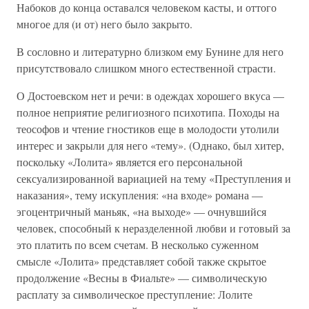
Набоков до конца оставался человеком касты, и оттого
многое для (и от) него было закрыто.
В сословно и литературно близком ему Бунине для него
присутствовало слишком много естественной страсти.
О Достоевском нет и речи: в одеждах хорошего вкуса —
полное неприятие религиозного психотипа. Походы на
теософов и чтение гностиков еще в молодости утолили
интерес и закрыли для него «тему». (Однако, был хитер,
поскольку «Лолита» является его персональной
сексуализированной вариацией на тему «Преступления и
наказания», тему искупления: «на входе» романа —
эгоцентричный маньяк, «на выходе» — очнувшийся
человек, способный к неразделенной любви и готовый за
это платить по всем счетам. В несколько суженном
смысле «Лолита» представляет собой также скрытое
продолжение «Весны в Фиальте» — символическую
расплату за символическое преступление: Лолите