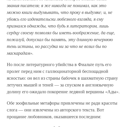
звания писателя; я же никогда не понимал, как это
можно книги выдумывать, что проку в выдумке; и, не
убоясь его издевательски любезного взгляда, я ему
признался однажды, что будь я литератором, лишь
сердцу своему позволял бы иметь воображение, да еще,
пожалуй, допускал бы память, эту длинную вечернюю
тень истины, но рассудка ни за что не возил бы по
маскарадам».
Но после литературного убийства в Фиальте путь его
пролег перед ним с галлюцинаторной беспощадной
ясностью: он вел из страны бабочек в шахматную страну
летучих мышей и теней — за спуском в англоязычную
долину его ожидало покорение ледяной вершины «Ады».
Обе зоофильные метафоры привлечены не ради красоты
слога — они извлечены из авторского текста. Вот
прощание любовников, оказавшееся последним: