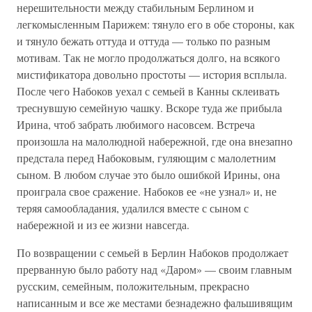
нерешительности между стабильным Берлином и
легкомысленным Парижем: тянуло его в обе стороны, как
и тянуло бежать оттуда и оттуда — только по разным
мотивам. Так не могло продолжаться долго, на всякого
мистификатора довольно простоты — история всплыла.
После чего Набоков уехал с семьей в Канны склеивать
треснувшую семейную чашку. Вскоре туда же прибыла
Ирина, чтоб забрать любимого насовсем. Встреча
произошла на малолюдной набережной, где она внезапно
предстала перед Набоковым, гуляющим с малолетним
сыном. В любом случае это было ошибкой Ирины, она
проиграла свое сражение. Набоков ее «не узнал» и, не
теряя самообладания, удалился вместе с сыном с
набережной и из ее жизни навсегда.
По возвращении с семьей в Берлин Набоков продолжает
прерванную было работу над «Даром» — своим главным
русским, семейным, положительным, прекрасно
написанным и все же местами безнадежно фальшивящим