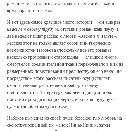
романом, из которого автор глядит на читателя, как из
ярма картинной рамы.
И вот здесь самое красивое место истории — он еще раз
изменяет своему труду
и, отставив роман, взяв паузу, в
две недели пишет рассказ о любви «Весна в Фиальте».
Рассказ этот не только являет собой пик творческих
возможностей Набокова (поскольку все его романы
несколько громоздки и старомодны — слишком много
омертвелой соединительной ткани перекочевало в них из
размеренных повествований предшествующего века), но
посредством этого рассказа писатель осуществляет
окончательный решительный выбор в пользу
стабильности и Литературы как некой дисциплины,
попутно провидя в общих чертах всю свою будущую
судьбу (но об этом чуть позже).
Набоков выманил из своей души беззаконную любовь на
сконструированный им манок Нины-Ирины, затем