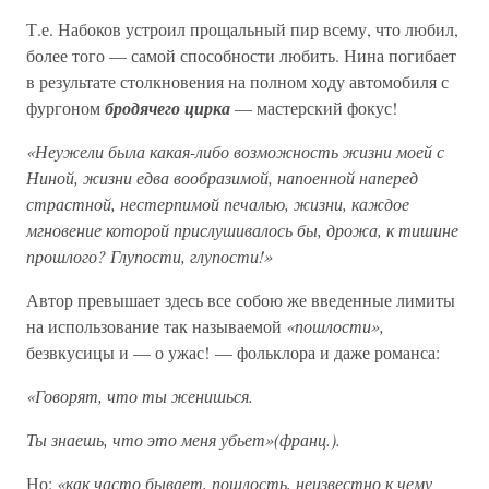
Т.е. Набоков устроил прощальный пир всему, что любил,
более того — самой способности любить. Нина погибает
в результате столкновения на полном ходу автомобиля с
фургоном
бродячего цирка
— мастерский фокус!
«Неужели была какая-либо возможность жизни моей с
Ниной, жизни едва вообразимой, напоенной наперед
страстной, нестерпимой печалью, жизни, каждое
мгновение которой прислушивалось бы, дрожа, к тишине
прошлого? Глупости, глупости!»
Автор превышает здесь все собою же введенные лимиты
на использование так называемой
«пошлости»,
безвкусицы и — о ужас! — фольклора и даже романса:
«Говорят, что ты женишься.
Ты знаешь, что это меня убьет»(франц.).
Но:
«как часто бывает, пошлость, неизвестно к чему