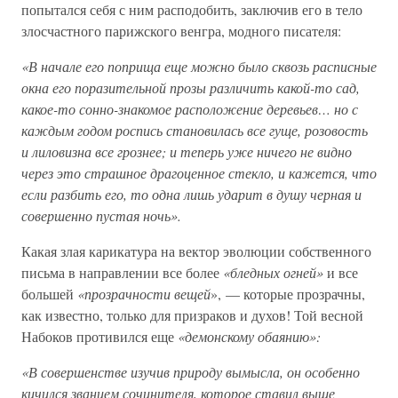
попытался себя с ним расподобить, заключив его в тело
злосчастного парижского венгра, модного писателя:
«В начале его поприща еще можно было сквозь расписные
окна его поразительной прозы различить какой-то сад,
какое-то сонно-знакомое расположение деревьев… но с
каждым годом роспись становилась все гуще, розовость
и лиловизна все грознее; и теперь уже ничего не видно
через это страшное драгоценное стекло, и кажется, что
если разбить его, то одна лишь ударит в душу черная и
совершенно пустая ночь».
Какая злая карикатура на вектор эволюции собственного
письма в направлении все более
«бледных огней»
и все
большей
«прозрачности вещей
», — которые прозрачны,
как известно, только для призраков и духов! Той весной
Набоков противился еще
«демонскому обаянию»:
«В совершенстве изучив природу вымысла, он особенно
кичился званием сочинителя, которое ставил выше