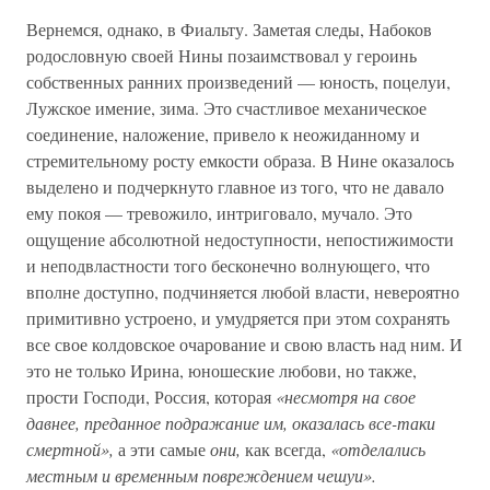
Вернемся, однако, в Фиальту. Заметая следы, Набоков
родословную своей Нины позаимствовал у героинь
собственных ранних произведений — юность, поцелуи,
Лужское имение, зима. Это счастливое механическое
соединение, наложение, привело к неожиданному и
стремительному росту емкости образа. В Нине оказалось
выделено и подчеркнуто главное из того, что не давало
ему покоя — тревожило, интриговало, мучало. Это
ощущение абсолютной недоступности, непостижимости
и неподвластности того бесконечно волнующего, что
вполне доступно, подчиняется любой власти, невероятно
примитивно устроено, и умудряется при этом сохранять
все свое колдовское очарование и свою власть над ним. И
это не только Ирина, юношеские любови, но также,
прости Господи, Россия, которая
«несмотря на свое
давнее, преданное подражание им, оказалась все-таки
смертной»,
а эти самые
они,
как всегда,
«отделались
местным и временным повреждением чешуи».