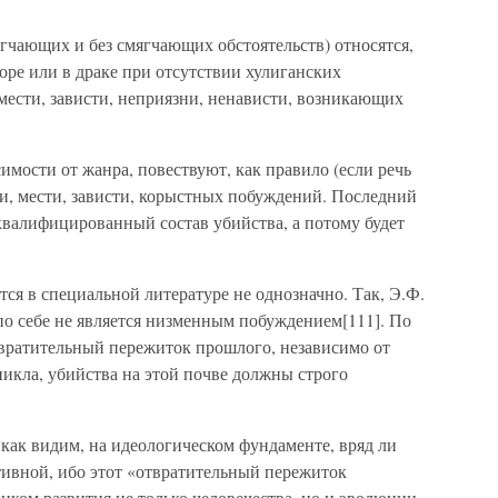
ягчающих и без смягчающих обстоятельств) относятся,
оре или в драке при отсутствии хулиганских
мести, зависти, неприязни, ненависти, возникающих
имости от жанра, повествуют, как правило (если речь
сти, мести, зависти, корыстных побуждений. Последний
квалифицированный состав убийства, а потому будет
тся в специальной литературе не однозначно. Так, Э.Ф.
 по себе не является низменным побуждением[111]. По
вратительный пережиток прошлого, независимо от
никла, убийства на этой почве должны строго
 как видим, на идеологическом фундаменте, вряд ли
тивной, ибо этот «отвратительный пережиток
ком развития не только человечества, но и эволюции