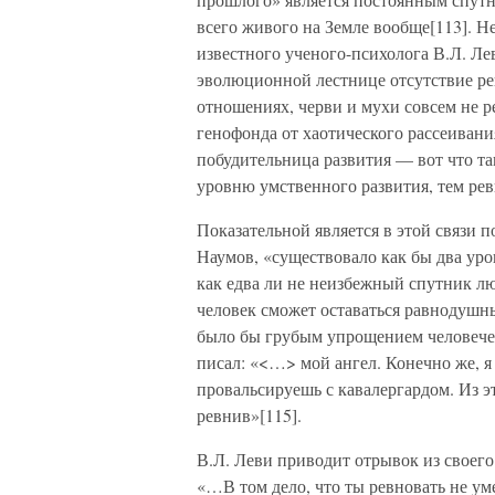
всего живого на Земле вообще[113]. Н
известного ученого-психолога В.Л. Ле
эволюционной лестнице отсутствие рев
отношениях, черви и мухи совсем не 
генофонда от хаотического рассеивани
побудительница развития — вот что та
уровню умственного развития, тем рев
Показательной является в этой связи п
Наумов, «существовало как бы два уро
как едва ли не неизбежный спутник люб
человек сможет оставаться равнодушны
было бы грубым упрощением человече
писал: «<…> мой ангел. Конечно же, я 
провальсируешь с кавалергардом. Из эт
ревнив»[115].
В.Л. Леви приводит отрывок из своег
«…В том дело, что ты ревновать не уме