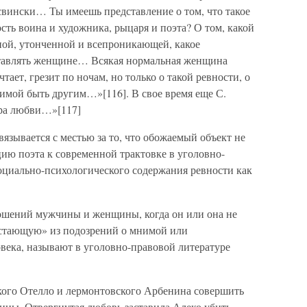
-свински… Ты имеешь представление о том, что такое
ь воина и художника, рыцаря и поэта? О том, какой
ой, утонченной и всепроникающей, какое
тавлять женщине… Всякая нормальная женщина
чтает, грезит по ночам, но только о такой ревности, о
имой быть другим…»[116]. В свое время еще С.
тра любви…»[117]
язывается с местью за то, что обожаемый объект не
цию поэта к современной трактовке в уголовно-
социально-психологического содержания ревности как
ошений мужчины и женщины, когда он или она не
астающую» из подозрений о мнимой или
века, называют в уголовно-правовой литературе
кого Отелло и лермонтовского Арбенина совершить
ны. Отвергнутая любовь заставила Алеко убить