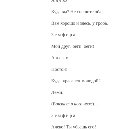
Куда вы? Не спешите оба;
Вам хорошо и здесь, у гроба.
З е м ф и р а
Мой друг, беги, беги!
А л е к о
Постой!
Куда, красавец молодой?
Лежи.
(
Вонзает в него нож
)…
З е м ф и р а
Алеко! Ты убьешь его!