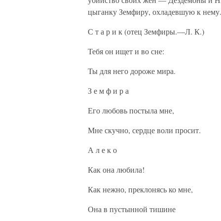
цыганку Земфиру, охладевшую к нему
С т а р и к (отец Земфиры.—Л. К.)
Тебя он ищет и во сне:
Ты для него дороже мира.
З е м ф и р а
Его любовь постыла мне,
Мне скучно, сердце воли просит.
А л е к о
Как она любила!
Как нежно, преклонясь ко мне,
Она в пустынной тишине