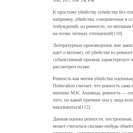
К простому убийству (убийству без от
например, убийства, совершенные в сс
побуждений, из ревности, по мотивам 
на почве личных отношений[110].
Литературные произведения, вне завис
идет о мотиве), об убийстве из ревно
субъективный признак характеризует 
рассмотрен позже.
Ревность как мотив убийства оценивае
Побегайло считает, что ревность сама
мнению М.К. Аниянца, ревность — от
того, по какой причине она у лица воз
наказываться[112].
Данная оценка ревности, построенная,
может считаться сколько-нибудь объек
прошлого» является постоянным спутни