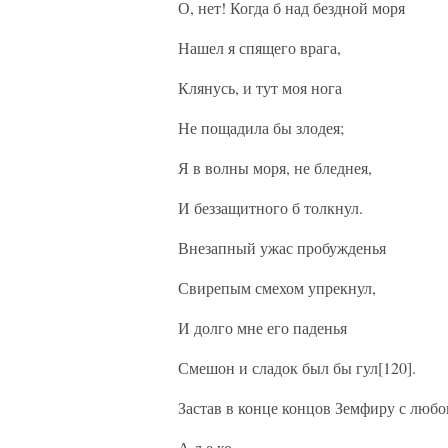
О, нет! Когда б над бездной моря
Нашел я спящего врага,
Клянусь, и тут моя нога
Не пощадила бы злодея;
Я в волны моря, не бледнея,
И беззащитного б толкнул.
Внезапный ужас пробужденья
Свирепым смехом упрекнул,
И долго мне его паденья
Смешон и сладок был бы гул[120].
Застав в конце концов Земфиру с люб
А л е ко