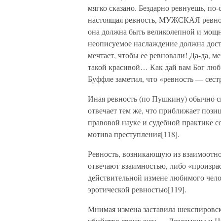
мягко сказано. Бездарно ревнуешь, по
настоящая ревность, МУЖСКАЯ ревност
она должна быть великолепной и мощн
неописуемое наслаждение должна дос
мечтает, чтобы ее ревновали! Да-да, ме
такой красивой… Как дай вам Бог люб
Буффле заметил, что «ревность — сес
Иная ревность (по Пушкину) обычно св
отвечает тем же, что приближает пози
правовой науке и судебной практике 
мотива преступления[118].
Ревность, возникающую из взаимоотн
отвечают взаимностью, либо «произр
действительной измене любимого чело
эротической ревностью[119].
Мнимая измена заставила шекспировс
убийство своих жен — Дездемоны и Ни