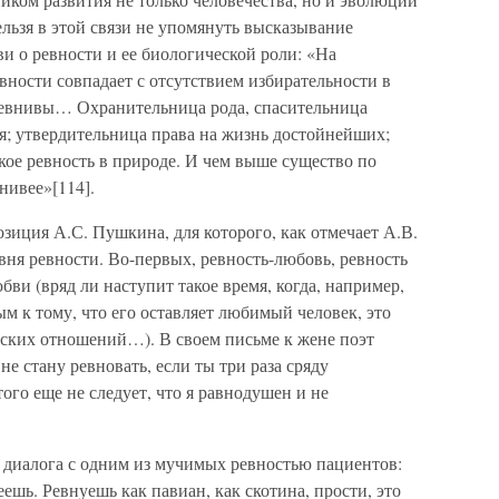
ельзя в этой связи не упомянуть высказывание
ви о ревности и ее биологической роли: «На
ности совпадает с отсутствием избирательности в
ревнивы… Охранительница рода, спасительница
я; утвердительница права на жизнь достойнейших;
кое ревность в природе. И чем выше существо по
нивее»[114].
озиция А.С. Пушкина, для которого, как отмечает А.В.
вня ревности. Во-первых, ревность-любовь, ревность
ви (вряд ли наступит такое время, когда, например,
м к тому, что его оставляет любимый человек, это
ских отношений…). В своем письме к жене поэт
не стану ревновать, если ты три раза сряду
ого еще не следует, что я равнодушен и не
о диалога с одним из мучимых ревностью пациентов:
ешь. Ревнуешь как павиан, как скотина, прости, это