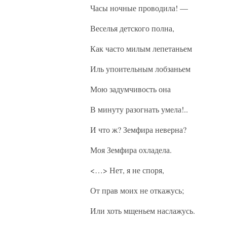
Часы ночные проводила! —
Веселья детского полна,
Как часто милым лепетаньем
Иль упоительным лобзаньем
Мою задумчивость она
В минуту разогнать умела!..
И что ж? Земфира неверна?
Моя Земфира охладела.
<…> Нет, я не споря,
От прав моих не откажусь;
Или хоть мщеньем наслажусь.