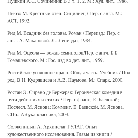
Пушкин А.С. Сочинения: В 3 т. Т. 2. М.: Худ. лит., 1986.
Пьюзо М. Крестный отец. Сицилиец / Пер. с англ. М.:
ACT, 1992.
Рид М. Всадник без головы. Роман / Переизд.: Пер. с
англ. А. Макаровой. Л.: Лениздат, 1984.
Рид М. Оцеола — вождь семинолов/Пер. с англ. Б.Б.
Томашевского. М.: Гос. изд-во дет. лит., 1959.
Российское уголовное право. Общая часть. Учебник / Под
ред. В.Н. Кудрявцева и А.В. Наумова. М.: Спарк, 2000.
Ростан Э. Сирано де Бержерак: Героическая комедия в
пяти действиях и стихах / Пер. с франц. Е. Баевской;
Послесл. М. Яснова; Коммент. Е. Баевской, М. Яснова.
СПб.: Азбука-классика, 2003.
Солженицын А. Архипелаг ГУЛАГ. Опыт
художественного исследования. Главы из книги /