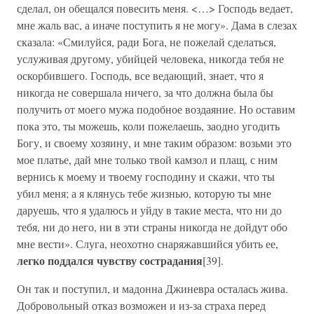
сделал, он обещался повесить меня. <…> Господь ведает,
мне жаль вас, а иначе поступить я не могу». Дама в слезах
сказала: «Смилуйся, ради Бога, не пожелай сделаться,
услуживая другому, убийцей человека, никогда тебя не
оскорбившего. Господь, все ведающий, знает, что я
никогда не совершала ничего, за что должна была бы
получить от моего мужа подобное воздаяние. Но оставим
пока это, ты можешь, коли пожелаешь, заодно угодить
Богу, и своему хозяину, и мне таким образом: возьми это
мое платье, дай мне только твой камзол и плащ, с ним
вернись к моему и твоему господину и скажи, что ты
убил меня; а я клянусь тебе жизнью, которую ты мне
даруешь, что я удалюсь и уйду в такие места, что ни до
тебя, ни до него, ни в эти страны никогда не дойдут обо
мне вести». Слуга, неохотно снаряжавшийся убить ее,
легко поддался чувству сострадания
[39].
Он так и поступил, и мадонна Джиневра осталась жива.
Добровольный отказ возможен и из-за страха перед