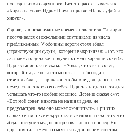
последствиями содеянного. Вот что рассказывается в
«Караване снов» Идрис Шаха в притче «Царь, суфий и
хирург».
Однажды в незапамятные времена повелитель Тартарии
прогуливался с несколькими спутниками из числа
приближенных. У обочины дороги стоял абдал
(странствующий суфий), который выкрикивал: «Тот, кто
даст мне сто динаров, получит от меня хороший совет!».
Царь остановился и сказал: «Абдал, что это за совет,
который ты даешь за сто монет?» — «Господин, —
ответил абдал, — прикажи, чтобы мне дали деньги, и я
немедленно открою его тебе». Царь так и сделал, ожидая
услышать что-то необыкновенное. Дервиш сказал ему:
«Вот мой совет: никогда не начинай дела, не
предусмотрев, чем оно может окончиться». При этих
словах свита и все вокруг стали смеяться и говорить, что
абдал поступил мудро, потребовав деньги вперед. Но
царь ответил: «Нечего смеяться над хорошим советом,