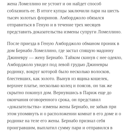
жена Ломеллино не устоит и он найдет способ
соблазнить ее. В итоге купцы заключили пари на шесть
тысяч золотых флоринов. Амборджоло обязался
отправиться в Геную и в течение трех месяцев
представить доказательства измены супруги Ломеллино.
После приезда в Геную Амборджоло обманом проник в
дом Бернабо Ломеллино, где застал спящую мадонну
Джиневру — жену Бернабо. Тайком скинув с нее одеяло,
Амборджоло увидел под левой грудью Джиневры
родинку, вокруг которой было несколько волосков,
блестевших, как золото. Вынув из ящика кошелек,
верхнее платье, несколько колец и поясов, он так же
скрытно покинул дом. Вернувшись в Париж еще до
окончания оговоренного срока, он представил
«доказательства» измены жены Бернабо, не забыв при
этом упомянуть и о расположении комнат в его доме и о
родинке на теле его жены. Бернабо признал себя
проигравшим, выплатил сумму пари и отправился в