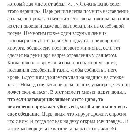
который дал мне этот абдал. <…> Я очень ценю совет
этого дервиша». Царь решил всегда помнить наставление
абдала, он приказал начертать его слова золотом на одной
из стен дворца и даже выгравировать их на серебряной
посуде. Немногим позже один злоумышленник
вознамерился убить царя. Он подкупил придворного
хирурга, обещая ему пост первого министра, если тот
сделает на руке царя надрез отравленным ланцетом.
Когда подошло время для обычного кровопускания,
поставили серебряный тазик, чтобы собирать в него
кровь. Вдруг взгляд хирурга упал на надпись на стенке
таза: «Никогда не начинай дела, не предусмотрев, чем оно
вдруг понял,
может окончиться». В этот момент хирург
что если заговорщик займет место царя, то
немедленно прикажет убить его, чтобы не выполнять
свое обещание
. Царь, видя, что хирург дрожит, спросил,
что с ним. И тогда тот как на духу открыл ему правду». В
итоге заговорщика схватили, а царь остался жив[40].