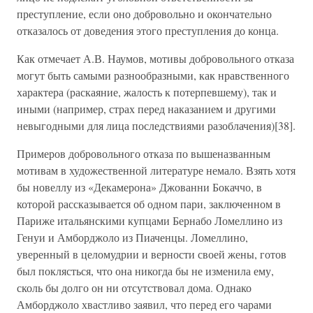
преступление, если оно добровольно и окончательно
отказалось от доведения этого преступления до конца.
Как отмечает А.В. Наумов, мотивы добровольного отказа
могут быть самыми разнообразными, как нравственного
характера (раскаяние, жалость к потерпевшему), так и
иными (например, страх перед наказанием и другими
невыгодными для лица последствиями разоблачения)[38].
Примеров добровольного отказа по вышеназванным
мотивам в художественной литературе немало. Взять хотя
бы новеллу из «Декамерона» Джованни Бокаччо, в
которой рассказывается об одном пари, заключенном в
Париже итальянскими купцами Бернабо Ломеллино из
Генуи и Амборджоло из Пиаченцы. Ломеллино,
уверенный в целомудрии и верности своей жены, готов
был поклясться, что она никогда бы не изменила ему,
сколь бы долго он ни отсутствовал дома. Однако
Амборджоло хвастливо заявил, что перед его чарами