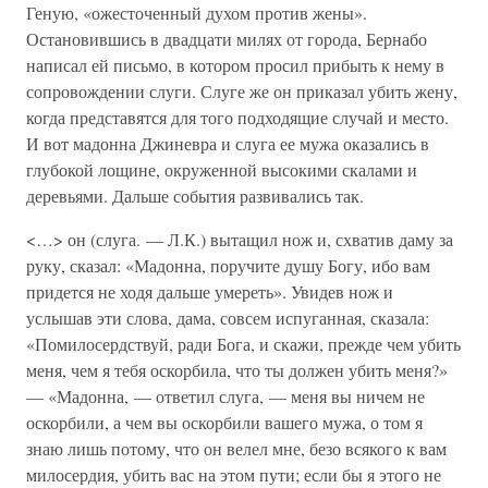
Геную, «ожесточенный духом против жены».
Остановившись в двадцати милях от города, Бернабо
написал ей письмо, в котором просил прибыть к нему в
сопровождении слуги. Слуге же он приказал убить жену,
когда представятся для того подходящие случай и место.
И вот мадонна Джиневра и слуга ее мужа оказались в
глубокой лощине, окруженной высокими скалами и
деревьями. Дальше события развивались так.
<…> он (слуга. — Л.К.) вытащил нож и, схватив даму за
руку, сказал: «Мадонна, поручите душу Богу, ибо вам
придется не ходя дальше умереть». Увидев нож и
услышав эти слова, дама, совсем испуганная, сказала:
«Помилосердствуй, ради Бога, и скажи, прежде чем убить
меня, чем я тебя оскорбила, что ты должен убить меня?»
— «Мадонна, — ответил слуга, — меня вы ничем не
оскорбили, а чем вы оскорбили вашего мужа, о том я
знаю лишь потому, что он велел мне, безо всякого к вам
милосердия, убить вас на этом пути; если бы я этого не