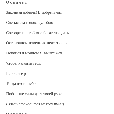
О с в а л ь д
Законная добыча! В добрый час.
Слепая эта голова судьбою
Сотворена, чтоб мне богатство дать.
Остановись, изменник нечестивый,
Покайся и молись! Я вынул меч,
Чтобы казнить тебя.
Г л о с т е р
Тогда пусть небо
Побольше силы даст твоей руке.
(
Эдгар становится между ними
)
О с в а л ь д