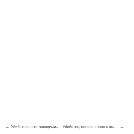
←
→
Убийство с отягчающими обстоятельствами (ч. 2 ст. 105 УК РФ)
Убийство, совершенное с особой жестокостью (п. «д» ч. 2 ст. 105 УК РФ)