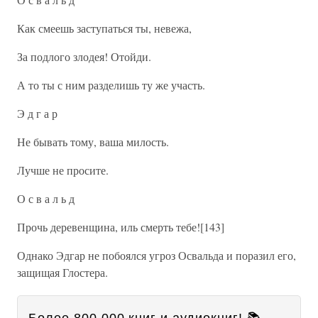
Как смеешь заступаться ты, невежа,
За подлого злодея! Отойди.
А то ты с ним разделишь ту же участь.
Э д г а р
Не бывать тому, ваша милость.
Лучше не просите.
О с в а л ь д
Прочь деревенщина, иль смерть тебе![143]
Однако Эдгар не побоялся угроз Освальда и поразил его,
защищая Глостера.