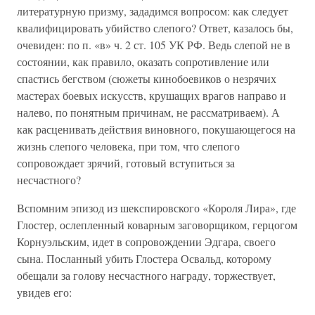
литературную призму, зададимся вопросом: как следует
квалифицировать убийство слепого? Ответ, казалось бы,
очевиден: по п. «в» ч. 2 ст. 105 УК РФ. Ведь слепой не в
состоянии, как правило, оказать сопротивление или
спастись бегством (сюжеты кинобоевиков о незрячих
мастерах боевых искусств, крушащих врагов направо и
налево, по понятным причинам, не рассматриваем). А
как расценивать действия виновного, покушающегося на
жизнь слепого человека, при том, что слепого
сопровождает зрячий, готовый вступиться за
несчастного?
Вспомним эпизод из шекспировского «Короля Лира», где
Глостер, ослепленный коварным заговорщиком, герцогом
Корнуэльским, идет в сопровождении Эдгара, своего
сына. Посланный убить Глостера Освальд, которому
обещали за голову несчастного награду, торжествует,
увидев его: