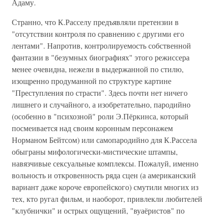
Адаму.
Странно, что К.Расселу предъявляли претензии в
"отсутствии контроля по сравнению с другими его
лентами". Напротив, контролируемость собственной
фантазии в "безумных биографиях" этого режиссера
менее очевидна, нежели в выдержанной по стилю,
изощренно продуманной по структуре картине
"Преступления по страсти". Здесь почти нет ничего
лишнего и случайного, а изобретательно, пародийно
(особенно в "психозной" роли Э.Пёркинса, который
посмеивается над своим коронным персонажем
Норманом Бейтсом) или самопародийно для К.Рассела
обыграны мифологически-мистические штампы,
навязчивые сексуальные комплексы. Пожалуй, именно
вольность и откровенность ряда сцен (а американский
вариант даже короче европейского) смутили многих из
тех, кто ругал фильм, и наоборот, привлекли любителей
"клубнички" и острых ощущений, "вуаёристов" по