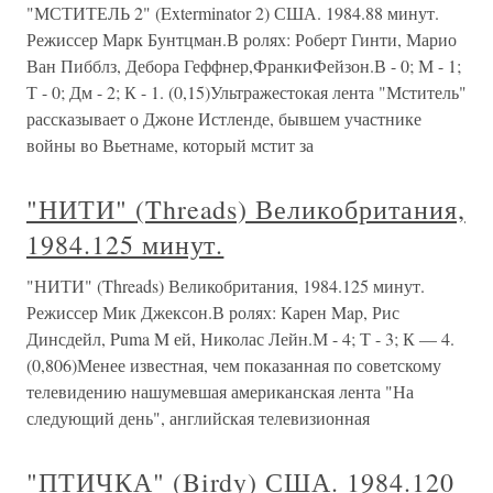
"МСТИТЕЛЬ 2" (Exterminator 2) США. 1984.88 минут.
Режиссер Марк Бунтцман.В ролях: Роберт Гинти, Марио
Ван Пибблз, Дебора Геффнер,ФранкиФейзон.В - 0; М - 1;
Т - 0; Дм - 2; К - 1. (0,15)Ультражестокая лента "Мститель"
рассказывает о Джоне Истленде, бывшем участнике
войны во Вьетнаме, который мстит за
"НИТИ" (Threads) Великобритания,
1984.125 минут.
"НИТИ" (Threads) Великобритания, 1984.125 минут.
Режиссер Мик Джексон.В ролях: Карен Map, Рис
Динсдейл, Puma M ей, Николас Лейн.М - 4; Т - 3; К — 4.
(0,806)Менее известная, чем показанная по советскому
телевидению нашумевшая американская лента "На
следующий день", английская телевизионная
"ПТИЧКА" (Birdy) США. 1984.120