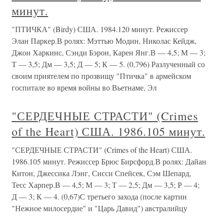
минут.
"ПТИЧКА" (Birdy) США. 1984.120 минут. Режиссер
Элан Паркер.В ролях: Мэттью Модин, Николас Кейдж,
Джон Харкинс, Сэнди Бэрон, Карен Янг.В — 4,5; М — 3;
Т — 3,5; Дм — 3,5; Д — 5; К — 5. (0,796) Разлученный со
своим приятелем по прозвищу "Птичка" в армейском
госпитале во время войны во Вьетнаме, Эл
"СЕРДЕЧНЫЕ СТРАСТИ" (Crimes
of the Heart) США. 1986.105 минут.
"СЕРДЕЧНЫЕ СТРАСТИ" (Crimes of the Heart) США.
1986.105 минут. Режиссер Брюс Бирсфорд.В ролях: Дайан
Китон, Джессика Лэнг, Сисси Спейсек, Сэм Шепард,
Тесс Харпер.В — 4,5; М — 3; Т — 2,5; Дм — 3,5; Р — 4;
Д — 3; К — 4. (0,67)С третьего захода (после картин
"Нежное милосердие" и "Царь Давид") австралийцу