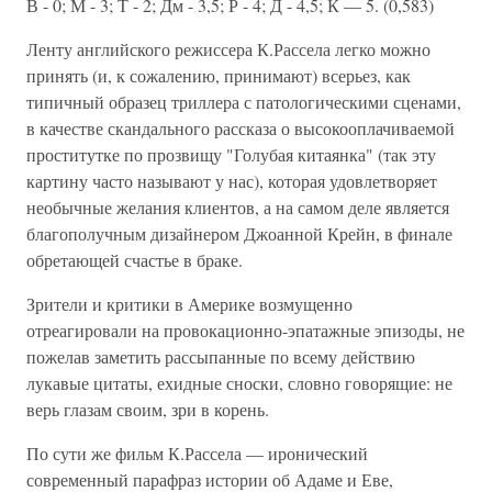
В - 0; М - 3; Т - 2; Дм - 3,5; Р - 4; Д - 4,5; К — 5. (0,583)
Ленту английского режиссера К.Рассела легко можно
принять (и, к сожалению, принимают) всерьез, как
типичный образец триллера с патологическими сценами,
в качестве скандального рассказа о высокооплачиваемой
проститутке по прозвищу "Голубая китаянка" (так эту
картину часто называют у нас), которая удовлетворяет
необычные желания клиентов, а на самом деле является
благополучным дизайнером Джоанной Крейн, в финале
обретающей счастье в браке.
Зрители и критики в Америке возмущенно
отреагировали на провокационно-эпатажные эпизоды, не
пожелав заметить рассыпанные по всему действию
лукавые цитаты, ехидные сноски, словно говорящие: не
верь глазам своим, зри в корень.
По сути же фильм К.Рассела — иронический
современный парафраз истории об Адаме и Еве,