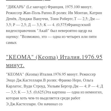
"ДИКАРЬ" (Le sauvage) Франция, 1975.100 минут.
Режиссер Жан-Поль Рапно.В ролях: Ив Монтан, Катрин
Денёв, Луиджи Вануччи, Тони Робертс.Т — 2,5; Дм —
3,5; Р — 2,5; Д — 3,5; К — 4. (0,575)Французский
видеосправочник "Акай" был невероятно щедр на
оценку: "Возможно, это — одна из четырех или пяти
самых
"КЕОМА" (Кeоmа) Италия.1976.95
минут.
"КЕОМА" (Кeоmа) Италия.1976.95 минут. Режиссер
Энцо Дж.Кастеллари.В ролях: Франко Неро, Ольга
Карлатос, Вуди Строуд, Уильям Бергер.Дм — 4; Р — 4; Д
— 3,5; К — 3,5. (0,625)Эта картина — одна из немногих,
которая хоть чем-то выделяется среди работ
Э.Дж.Кастеллари. Он начинал со