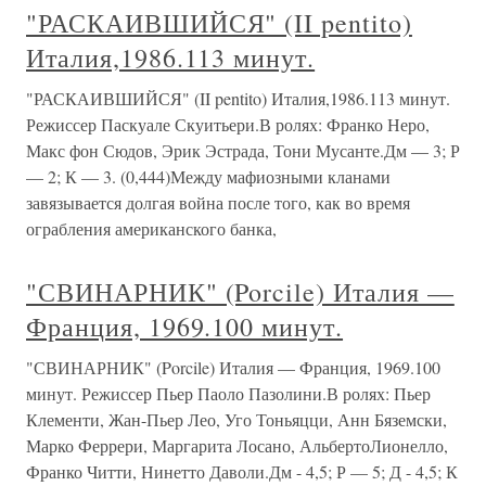
"РАСКАИВШИЙСЯ" (II pentito)
Италия,1986.113 минут.
"РАСКАИВШИЙСЯ" (II pentito) Италия,1986.113 минут.
Режиссер Паскуале Скуитьери.В ролях: Франко Неро,
Макс фон Сюдов, Эрик Эстрада, Тони Мусанте.Дм — 3; Р
— 2; К — 3. (0,444)Между мафиозными кланами
завязывается долгая война после того, как во время
ограбления американского банка,
"СВИНАРНИК" (Porcile) Италия —
Франция, 1969.100 минут.
"СВИНАРНИК" (Porcile) Италия — Франция, 1969.100
минут. Режиссер Пьер Паоло Пазолини.В ролях: Пьер
Клементи, Жан-Пьер Лео, Уго Тоньяцци, Анн Бяземски,
Марко Феррери, Маргарита Лосано, АльбертоЛионелло,
Франко Читти, Нинетто Даволи.Дм - 4,5; Р — 5; Д - 4,5; К