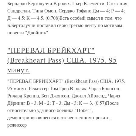
Бернардо Бертолуччи.В ролях: Пьер Клементи, Стефания
Сандрелли, Тина Омон, Серджо Тофано.Дм — 4; Р — 4;
Д — 4,5; К — 4,5. (0,708)Есть особый смысл в том, что
Б.Бертолуччи поставил свою третью ленту по мотивам
повести "Двойник"
"ПЕРЕВАЛ БРЕЙКХАРТ"
(Breakheart Pass) США. 1975. 95
минут.
"ПЕРЕВАЛ БРЕЙКХАРТ" (Breakheart Pass) США. 1975.
95 минут. Режиссер Том Гриз.В ролях: Чарлз Бронсон,
Ричард Кренна, Бен Джонсон, Джилл Айрленд, Чарлз
Дёрнинг.В - 3; М - 2; Т - 3; Дм - 3; К — 3. (0,57)После
относительно удачного боевика "Побег",
демонстрировавшегося в отечественном прокате,
режиссер