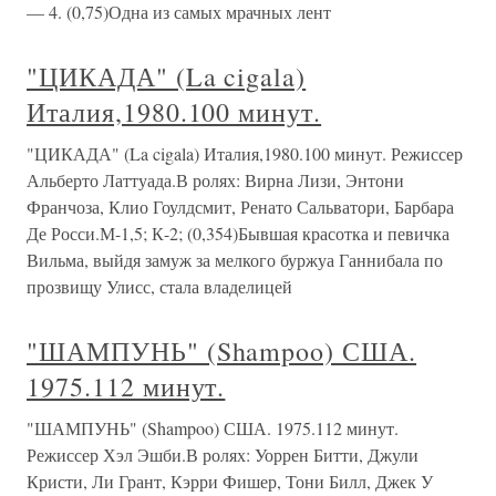
— 4. (0,75)Одна из самых мрачных лент
"ЦИКАДА" (La cigala)
Италия,1980.100 минут.
"ЦИКАДА" (La cigala) Италия,1980.100 минут. Режиссер
Альберто Латтуада.В ролях: Вирна Лизи, Энтони
Франчоза, Клио Гоулдсмит, Ренато Сальватори, Барбара
Де Росси.М-1,5; К-2; (0,354)Бывшая красотка и певичка
Вильма, выйдя замуж за мелкого буржуа Ганнибала по
прозвищу Улисс, стала владелицей
"ШАМПУНЬ" (Shampoo) США.
1975.112 минут.
"ШАМПУНЬ" (Shampoo) США. 1975.112 минут.
Режиссер Хэл Эшби.В ролях: Уоррен Битти, Джули
Кристи, Ли Грант, Кэрри Фишер, Тони Билл, Джек У