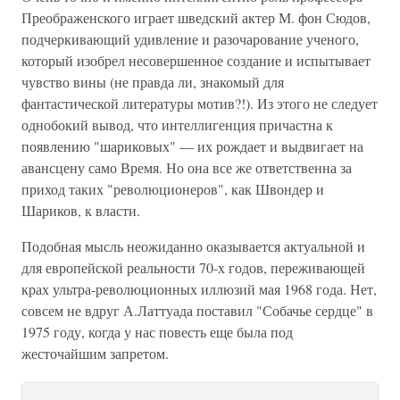
Преображенского играет шведский актер М. фон Сюдов,
подчеркивающий удивление и разочарование ученого,
который изобрел несовершенное создание и испытывает
чувство вины (не правда ли, знакомый для
фантастической литературы мотив?!). Из этого не следует
однобокий вывод, что интеллигенция причастна к
появлению "шариковых" — их рождает и выдвигает на
авансцену само Время. Но она все же ответственна за
приход таких "революционеров", как Швондер и
Шариков, к власти.
Подобная мысль неожиданно оказывается актуальной и
для европейской реальности 70-х годов, переживающей
крах ультра-революционных иллюзий мая 1968 года. Нет,
совсем не вдруг А.Латтуада поставил "Собачье сердце" в
1975 году, когда у нас повесть еще была под
жесточайшим запретом.