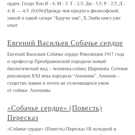
орден, Голди Хон.В - 4; М - 3; Т - 2,5; Дм - 3,5; Р - 2,5; Д -
4; К — 4,5. (0,656)Прежде чем придти к философской,
умной и едкой сатире "Будучи там", Х.Эшби имел уже
опыт
Евгений Васильев Собачье сердце
Евгений Васильев Собачье сердце Революция 1917 года
и профессор Преображенский породили новый
биологический вид – человека-собаку Шарикова. Сетевая
революция XXI века породила “Анонима”. Аноним –
существо ловкое и почти не отличающееся умом
от собаки. Анонимы
«Собачье сердце» (Повесть)
Пересказ
«Собачье сердце» (Повесть) Пересказ 1В холодной и