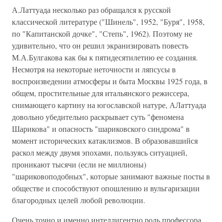
А.Латтуада несколько раз обращался к русской
классической литературе ("Шинель", 1952, "Буря", 1958,
по "Капитанской дочке", "Степь", 1962). Поэтому не
удивительно, что он решил экранизировать повесть
М.А.Булгакова как бы к пятидесятилетию ее создания.
Несмотря на некоторые неточности и ляпсусы в
воспроизведении атмосферы и быта Москвы 1925 года, в
общем, простительные для итальянского режиссера,
снимающего картину на югославской натуре, АЛаттуада
довольно убедительно раскрывает суть "феномена
Шарикова" и опасность "шариковского синдрома" в
момент исторических катаклизмов. В образовавшийся
раскол между двумя эпохами, пользуясь ситуацией,
проникают тысячи (если не миллионы)
"шариковоподобных", которые занимают важные посты в
обществе и способствуют опошлению и вульгаризации
благородных целей любой революции.
Очень точно и именно интеллигентно роль профессора