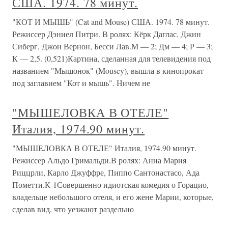
США. 1974. 78 минут.
"КОТ И МЫШЬ" (Cat and Mouse) США. 1974. 78 минут.
Режиссер Дэниел Питри. В ролях: Кёрк Даглас, Джин
Сиберг, Джон Вернон, Бесси Лав.М — 2; Дм — 4; Р — 3;
К — 2,5. (0,521)Картина, сделанная для телевидения под
названием "Мышонок" (Mousey), вышла в кинопрокат
под заглавием "Кот и мышь". Ничем не
"МЫШЕЛОВКА В ОТЕЛЕ"
Италия, 1974.90 минут.
"МЫШЕЛОВКА В ОТЕЛЕ" Италия, 1974.90 минут.
Режиссер Альдо Гримальди.В ролях: Анна Мария
Риццрли, Карло Джуффре, Пиппо Сантонастасо, Ада
Пометти.К-1Совершенно идиотская комедия о Горацио,
владельце небольшого отеля, и его жене Марии, которые,
сделав вид, что уезжают раздельно