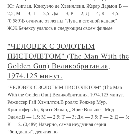
Юг Англад, Консуэло де Хэвилленд, Жерар Дармон.В —
2,5; М — 3; Т — 2,5; Дм — 3; Р — 2; Д — 4; К — 4,5.
(0,589)В отличие от ленты "Луна в сточной канаве",
Ж.Ж.Бенексу удалось в следующем своем фильме
"ЧЕЛОВЕК С ЗОЛОТЫМ
ПИСТОЛЕТОМ" (The Man With the
Golden Gun) Великобритания,
1974.125 минут.
"ЧЕЛОВЕК С ЗОЛОТЫМ ПИСТОЛЕТОМ" (The Man
With the Golden Gun) Великобритания, 1974.125 минут.
Режиссер Гай Хэмилтон.В ролях: Роджер Мур,
Кристофер Ли, Бритт Экланд, Эрве Вильшез, Мод
Эдамс.В — 1,5; М — 2,5; Т — 3; Дм — 3,5; Р — 2; Д — 3;
К — 2. (0,489) Наверно, самая неудачная серия
"бондианы", девятая по