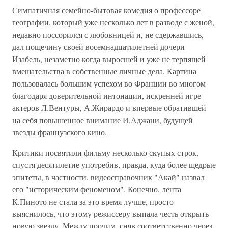
Симпатичная семейно-бытовая комедия о профессоре
географии, который уже несколько лет в разводе с женой,
недавно поссорился с любовницей и, не сдержавшись,
дал пощечину своей восемнадцатилетней дочери
Изабель, незаметно когда выросшей и уже не терпящей
вмешательства в собственные личные дела. Картина
пользовалась большим успехом во Франции во многом
благодаря доверительной интонации, искренней игре
актеров Л.Вентуры, А.Жирардо и впервые обратившей
на себя повышенное внимание И.Аджани, будущей
звезды французского кино.
Критики посвятили фильму несколько скупых строк,
спустя десятилетие употребив, правда, куда более щедрые
эпитеты, в частности, видеосправочник "Акай" назвал
его "историческим феноменом". Конечно, лента
К.Пиното не стала за это время лучше, просто
выяснилось, что этому режиссеру выпала честь открыть
новую звезду. Между прочим, сняв соответственно через