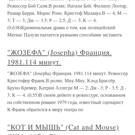
Режиссер Боб Саэм.В ролях: Натали Бей, Филипп Леотар,
Ришар Берри, Морис Роне, Кристоф Малаауа.В — 4; М —
3; Т — 3; Дм — 3,5; Р — 2,5; Д — 3; К — 4.
(0,638)Криминальная драма о том, как полицейский
Матиас Палузи пытается разными способами заставить
"ЖОЗЕФА" (Josepha) Франция.
1981.114 минут.
"ЖОЗЕФА" (Josepha) Франция. 1981.114 минут. Режиссер
Кристофер Франк.В ролях: Миу-Миу, Клод Брассёр,
Бруно Кремер, Катрин Аллегре.М — 2; Дм - 3; Р - 3,5; Д -
3; К — 4. (0,55)В своем дебюте в режиссуре, основанном
на собственном романе 1979 года, известный сценарист
К.Франк обратился к миру театра по
"КОТ И МЫШЬ" (Cat and Mouse)