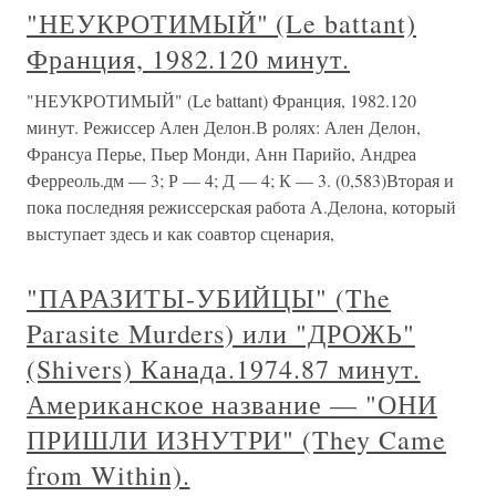
"НЕУКРОТИМЫЙ" (Le battant)
Франция, 1982.120 минут.
"НЕУКРОТИМЫЙ" (Le battant) Франция, 1982.120
минут. Режиссер Ален Делон.В ролях: Ален Делон,
Франсуа Перье, Пьер Монди, Анн Парийо, Андреа
Ферреоль.дм — 3; Р — 4; Д — 4; К — 3. (0,583)Вторая и
пока последняя режиссерская работа А.Делона, который
выступает здесь и как соавтор сценария,
"ПАРАЗИТЫ-УБИЙЦЫ" (The
Parasite Murders) или "ДРОЖЬ"
(Shivers) Канада.1974.87 минут.
Американское название — "ОНИ
ПРИШЛИ ИЗНУТРИ" (They Came
from Within).