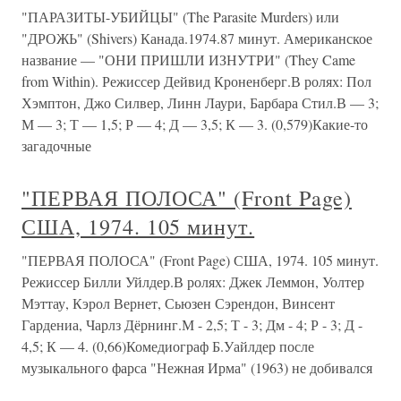
"ПАРАЗИТЫ-УБИЙЦЫ" (The Parasite Murders) или
"ДРОЖЬ" (Shivers) Канада.1974.87 минут. Американское
название — "ОНИ ПРИШЛИ ИЗНУТРИ" (They Came
from Within). Режиссер Дейвид Кроненберг.В ролях: Пол
Хэмптон, Джо Силвер, Линн Лаури, Барбара Стил.В — 3;
М — 3; Т — 1,5; Р — 4; Д — 3,5; К — 3. (0,579)Какие-то
загадочные
"ПЕРВАЯ ПОЛОСА" (Front Page)
США, 1974. 105 минут.
"ПЕРВАЯ ПОЛОСА" (Front Page) США, 1974. 105 минут.
Режиссер Билли Уйлдер.В ролях: Джек Леммон, Уолтер
Мэттау, Кэрол Вернет, Сьюзен Сэрендон, Винсент
Гардениа, Чарлз Дёрнинг.М - 2,5; Т - 3; Дм - 4; Р - 3; Д -
4,5; К — 4. (0,66)Комедиограф Б.Уайлдер после
музыкального фарса "Нежная Ирма" (1963) не добивался