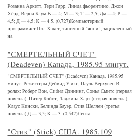
Розанна Аркетт, Тери Гарр, Линда фьорентино, Джон
Хёрд, Верна Блум.В — 4; М — 3; Т — 2,5; Дм —4; Р —
4,5; Д — 4,5; К — 4,5. (0,727)Компьютерный
программист Пол Хэкет, типичный "яппи", зацикленный
на
"СМЕРТЕЛЬНЫЙ СЧЕТ"
(Deadeven) Канада, 1985.95 минут.
"СМЕРТЕЛЬНЫЙ СЧЕТ" (Deadeven) Канада, 1985.95
минут. Режиссеры Дейвид У икс, Пауль Верхувен.В
ролях: Роберт Вон, Сибил Дэннинг, Сонья Смитс (первая
новелла), Питер Койот, Ладжина Харт (вторая новелла),
Клаус Кински, Белинда Бауэр, Стив Шеллен (третья
новелла).Д — 3,5; К — 3. (0,542)Лента
"Стик" (Stick) США. 1985.109