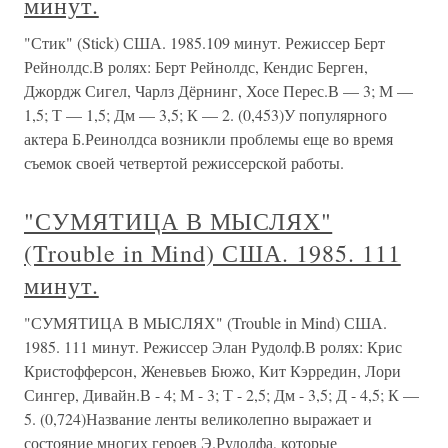
минут.
"Стик" (Stick) США. 1985.109 минут. Режиссер Берт
Рейнолдс.В ролях: Берт Рейнолдс, Кендис Берген,
Джордж Сигел, Чарлз Дёрнинг, Хосе Перес.В — 3; М —
1,5; Т — 1,5; Дм — 3,5; К — 2. (0,453)У популярного
актера Б.Реинолдса возникли проблемы еще во время
съемок своей четвертой режиссерской работы.
"СУМЯТИЦА В МЫСЛЯХ"
(Trouble in Mind) США. 1985. 111
минут.
"СУМЯТИЦА В МЫСЛЯХ" (Trouble in Mind) США.
1985. 111 минут. Режиссер Элан Рудолф.В ролях: Крис
Кристофферсон, Женевьев Бюжо, Кит Кэрредин, Лори
Сингер, Дивайн.В - 4; М - 3; Т - 2,5; Дм - 3,5; Д - 4,5; К —
5. (0,724)Название ленты великолепно выражает и
состояние многих героев Э.Рудолфа, которые