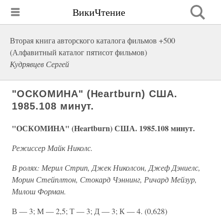
ВикиЧтение
Вторая книга авторского каталога фильмов +500
(Алфавитный каталог пятисот фильмов)
Кудрявцев Сергей
"ОСКОМИНА" (Heartburn) США.
1985.108 минут.
"ОСКОМИНА" (Heartburn) США. 1985.108 минут.
Режиссер Майк Николс.
В ролях: Мерил Стрип, Джек Николсон, Джеф Дэниелс,
Морин Стейплтон, Стокард Чэннинг, Ричард Мейзур,
Милош Форман.
В — 3; М — 2,5; Т — 3; Д — 3; К — 4. (0,628)