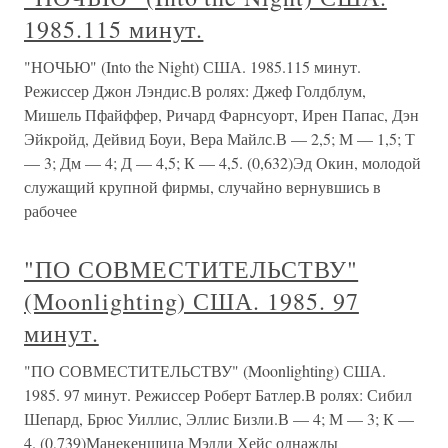
1985.115 минут.
"НОЧЬЮ" (Into the Night) США. 1985.115 минут.
Режиссер Джон Лэндис.В ролях: Джеф Голдблум,
Мишель Пфайффер, Ричард Фарнсуорт, Ирен Папас, Дэн
Эйкройд, Дейвид Боуи, Вера Майлс.В — 2,5; М — 1,5; Т
— 3; Дм — 4; Д — 4,5; К — 4,5. (0,632)Эд Окин, молодой
служащий крупной фирмы, случайно вернувшись в
рабочее
"ПО СОВМЕСТИТЕЛЬСТВУ"
(Moonlighting) США. 1985. 97
минут.
"ПО СОВМЕСТИТЕЛЬСТВУ" (Moonlighting) США.
1985. 97 минут. Режиссер Роберт Батлер.В ролях: Сибил
Шепард, Брюс Уиллис, Эллис Бизли.В — 4; М — 3; К —
4. (0,739)Манекенщица Мэдди Хейс однажды