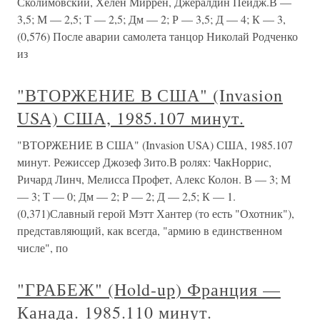
Сколимовский, Хелен Миррен, Джералдин Пейдж.В —
3,5; М — 2,5; Т — 2,5; Дм — 2; Р — 3,5; Д — 4; К — 3,
(0,576) После аварии самолета танцор Николай Родченко
из
"ВТОРЖЕНИЕ В США" (Invasion
USA) США, 1985.107 минут.
"ВТОРЖЕНИЕ В США" (Invasion USA) США, 1985.107
минут. Режиссер Джозеф Зито.В ролях: ЧакНоррис,
Ричард Линч, Мелисса Профет, Алекс Колон. В — 3; М
— 3; Т — 0; Дм — 2; Р — 2; Д — 2,5; К — 1.
(0,371)Славный герой Мэтт Хантер (то есть "Охотник"),
представляющий, как всегда, "армию в единственном
числе", по
"ГРАБЕЖ" (Hold-up) Франция —
Канада. 1985.110 минут.