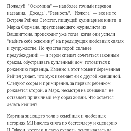
Пожалуй, "Оскомина" — наиболее точный перевод
названия. "Досада", "Ревность", "Изжога" — все не то.
Встреча Рейчел Сэмстет, пишущей кулинарные книги, и
Марка Формана, преуспевающего журналиста из
Вашингтона, происходит уже тогда, когда они успели
"набить себе оскомину" на предыдущих любовных связях
и супружестве. Но чувства порой сильнее
предубеждений — и герои спешат сочетаться законным
браком, обустраивать купленный дом, готовиться к
рождению первенца. Именно в этот момент беременная
Рейчел узнает, что муж изменяет ей с другой женщиной.
Следуют ссоры и примирения, за первым ребенком
рождается второй, а Марк, несмотря на обещания, не
оставляет привычный ему образ жизни. Что остается
делать Рейчел?!
Картина знающего толк в семейных и любовных
историях М.Николса снята по бестселлеру и сценарию
Н.Эфрон, которая, в свою очередь, основывалась на