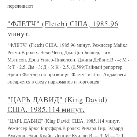
переживают
"ФЛЕТЧ" (Fletch) США, 1985.96
минут.
"ФЛЕТЧ" (Fletch) США, 1985.96 минут. Режиссер Майкл
Ритчи.В ролях: Чеви Чейз, Джо Дон Бейкер, Тим
Мэтисон, Дэна Уилер-Николсон, Джина Дейвис.В - 4; М -
3; Т - 2,5; Дм - 3; Д - 3; К - 2,5. (0,599)Тайный репортер
Эрвин Флетчер по прозвищу "Флетч" из Лос-Анджелеса
внедряется в среду наркоманов и торговцев
"ЦАРЬ ДАВИД" (King David)
США. 1985.114 минут.
"ЦАРЬ ДАВИД" (King David) США. 1985.114 минут.
Режиссер Брюс Бирсфорд.В ролях: Ричард Гир, Эдвард
Вудуорд, Элис Крайг, Деннис Куилли.В — 3; М — 2; Т