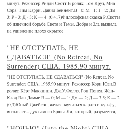
минут. Режиссер Ридли Скотт.В ролях; Том Круз, Миа
Сэра, Тим Карри, Давид Беннент.В - 0; М - 1; Т -.2; Дм -
3; Р - 3; Д - 3; К — 4. (0,417)Философская сказка Р.Скотта
об извечной борьбе Света и Тьмы, Добра и Зла вызвала
на удивление плохо скрытое
"НЕ ОТСТУПАТЬ, НЕ
СДАВАТЬСЯ" (No Retreat, No
Surrender) США. 1985.90 минут.
"НЕ ОТСТУПАТЬ, НЕ СДАВАТЬСЯ" (No Retreat, No
Surrender) США. 1985.90 минут. Режиссер Кори Юэн.В
ролях: Кёрт Маккинни, Дж.У.Фоллз, Рон Понел, Жан-
Клод Ван Дамме.В — 0; М — 1; Дм — 2; Д — 3,5; К — 2.
(0,3)Юный Джейсон, желая научиться каратэ и кун-фу,
вызывает... дух самого Брюса Ли, который, разумеется,
"НОЧЬЮ" (Into the Night) США.