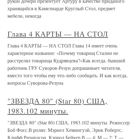
рукой дочери презентует Артуру в качестве приданого
хранящийся в Камелиарде Круглый Стол, предмет
мебели, некогда
Глава 4 КАРТЫ — НА СТОЛ
Глава 4 КАРТЫ — НА СТОЛ Глава 14 имеет очень
характерное название: «Почему товарищ Сталин не
расстрелял товарища Кудрявцева?»Как всегда, бывший
работник ГРУ Суворов-Резун допрашивает читателя,
вместо того чтобы ему что-либо сообщать. И как всегда,
вопросы Суворова-Резуна
"ЗВЕЗДА 80" (Star 80) США,
1983.102 минуты.
"ЗВЕЗДА 80" (Star 80) США, 1983.102 минуты. Режиссер
Боб Фосс.В ролях: Мэриел Хемингуэй, Эрик Робертс,
Клифф Ричардсон, Кэррол Бейкер.В — 4; М — 2; Т —