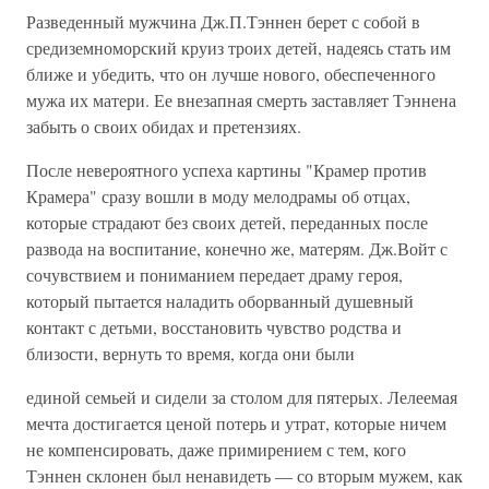
Разведенный мужчина Дж.П.Тэннен берет с собой в
средиземноморский круиз троих детей, надеясь стать им
ближе и убедить, что он лучше нового, обеспеченного
мужа их матери. Ее внезапная смерть заставляет Тэннена
забыть о своих обидах и претензиях.
После невероятного успеха картины "Крамер против
Крамера" сразу вошли в моду мелодрамы об отцах,
которые страдают без своих детей, переданных после
развода на воспитание, конечно же, матерям. Дж.Войт с
сочувствием и пониманием передает драму героя,
который пытается наладить оборванный душевный
контакт с детьми, восстановить чувство родства и
близости, вернуть то время, когда они были
единой семьей и сидели за столом для пятерых. Лелеемая
мечта достигается ценой потерь и утрат, которые ничем
не компенсировать, даже примирением с тем, кого
Тэннен склонен был ненавидеть — со вторым мужем, как