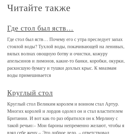
Читайте также
Где стол был яств…
Где стол был яств… Почему его с утра преследует запах
стоялой воды? Тухлой воды, покачивающей на ленивых,
вялых волнах овощную ботву и очистки, кожуру
апельсинов и лимонов, какие-то банки, коробки, окурки,
раскисшую бумагу и тушки дохлых крыс. К миазмам
воды примешивается
Круглый стол
Круглый стол Великим королем и воином стал Артур.
Многих королей и лордов одолел он и стал властителем
Британии. И вот как-то раз обратился он к Мерлину с
такой речью:– Мои бароны непременно желают, чтобы я
взял себе жену.– Это доброе дело, – ответствовал