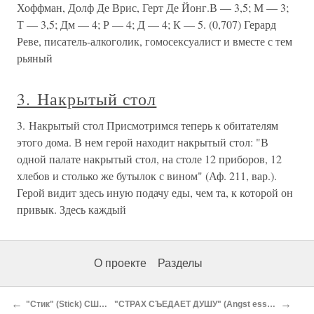
Хоффман, Долф Де Врис, Герт Де Йонг.В — 3,5; М — 3;
Т — 3,5; Дм — 4; Р — 4; Д — 4; К — 5. (0,707) Герард
Реве, писатель-алкоголик, гомосексуалист и вместе с тем
рьяный
3. Накрытый стол
3. Накрытый стол Присмотримся теперь к обитателям
этого дома. В нем герой находит накрытый стол: "В
одной палате накрытый стол, на столе 12 приборов, 12
хлебов и столько же бутылок с вином" (Аф. 211, вар.).
Герой видит здесь иную подачу еды, чем та, к которой он
привык. Здесь каждый
О проекте
Разделы
←
→
"Стик" (Stick) США. 1985.109 минут.
"СТРАХ СЪЕДАЕТ ДУШУ" (Angst essen Seele auf) ФРГ. 1974.94 минуты.