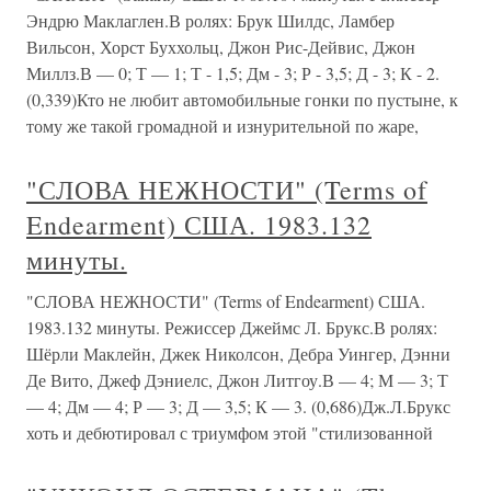
Эндрю Маклаглен.В ролях: Брук Шилдс, Ламбер
Вильсон, Хорст Буххольц, Джон Рис-Дейвис, Джон
Миллз.В — 0; Т — 1; Т - 1,5; Дм - 3; Р - 3,5; Д - 3; К - 2.
(0,339)Кто не любит автомобильные гонки по пустыне, к
тому же такой громадной и изнурительной по жаре,
"СЛОВА НЕЖНОСТИ" (Terms of
Endearment) США. 1983.132
минуты.
"СЛОВА НЕЖНОСТИ" (Terms of Endearment) США.
1983.132 минуты. Режиссер Джеймс Л. Брукс.В ролях:
Шёрли Маклейн, Джек Николсон, Дебра Уингер, Дэнни
Де Вито, Джеф Дэниелс, Джон Литгоу.В — 4; М — 3; Т
— 4; Дм — 4; Р — 3; Д — 3,5; К — 3. (0,686)Дж.Л.Брукс
хоть и дебютировал с триумфом этой "стилизованной