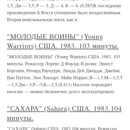
1,5; Дм — 3,5; Р — 3; Д — 4; К — 4. (0,585)К последнему
произведению Б.Фосса отношение было неоднозначным.
Вторая немузыкальная лента, как и
"МОЛОДЫЕ ВОИНЫ" (Young
Warriors) США. 1983. 103 минуты.
"МОЛОДЫЕ ВОИНЫ" (Young Warriors) США. 1983. 103
минуты. Режиссер Лоренс Д.Фоулдс.В ролях: Эрнест
Боргнин, Ричард Раундтри, Линда Дей Джордж, Джеймс
Ван Паттен, Энн Локхарт, Майк Норрис.В—1,5;М—1,5;Т
—1,5;Дм—3;Р—3;К—2,5.(0,411) Насилие порождает
насилие — можно бесконечно долго эксплуатировать
"САХАРА" (Sahara) США. 1983.104
минуты.
"САХАРА" (Sahara) США. 1983.104 минуты. Режиссер