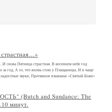
а страстная…»
…И снова Пятница страстная. В весеннем небе год
ло за год, А то, что вновь стою у Плащаницы, И в чаще
 сладостные звуки, Протяжное взыванье «Святый Боже»
ТЬ" (Butch and Sundance: The
110 минут.