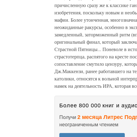
причисленную сразу же к классике ган
изобретения, поскольку новым и необы
мафии. Более утонченная, многозначн
неожиданные ракурсы, особенно в экс
замедленный, заторможенный ритм (впр
оригинальный финал, который заключа
Страстной Пятницы... Поневоле в исто
страстотерпца, распятого на кресте по
сопоставление смутило цензуру, кото
Дж.Маккензи, ранее работавшего на т
католики, относятся к вольной интер
намек на деятельность ИРА, которая вс
Более 800 000 книг и аудио
2 месяца Литрес Под
Получи
неограниченным чтением