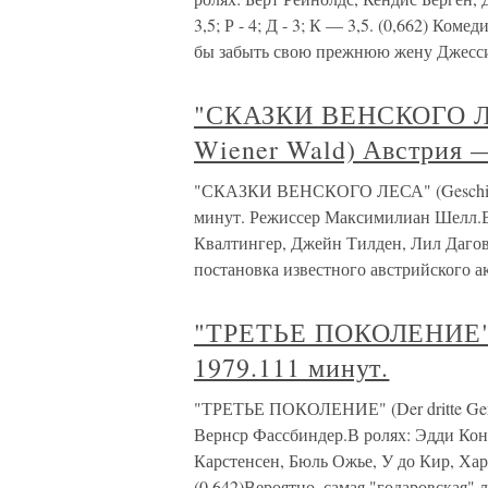
3,5; Р - 4; Д - 3; К — 3,5. (0,662) Ко
бы забыть свою прежнюю жену Джесси
"СКАЗКИ ВЕНСКОГО ЛЕС
Wiener Wald) Австрия —
"СКАЗКИ ВЕНСКОГО ЛЕСА" (Geschicht
минут. Режиссер Максимилиан Шелл.В
Квалтингер, Джейн Тилден, Лил Дагове
постановка известного австрийского а
"ТРЕТЬЕ ПОКОЛЕНИЕ" (D
1979.111 минут.
"ТРЕТЬЕ ПОКОЛЕНИЕ" (Der dritte Gene
Вернср Фассбиндер.В ролях: Эдди Ко
Карстенсен, Бюль Ожье, У до Кир, Хар
(0,642)Вероятно, самая "годаровская" 