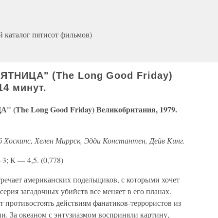
й каталог пятисот фильмов)
ТНИЦА" (The Long Good Friday)
14 минут.
he Long Good Friday) Великобритания, 1979.
 Хоскинс, Хелен Миррск, Эдди Константен, Дейв Кинг.
3; К — 4,5. (0,778)
ечает американских подельщиков, с которыми хочет
серия загадочных убийств все меняет в его планах.
т противостоять действиям фанатиков-террористов из
. За океаном с энтузиазмом восприняли картину,