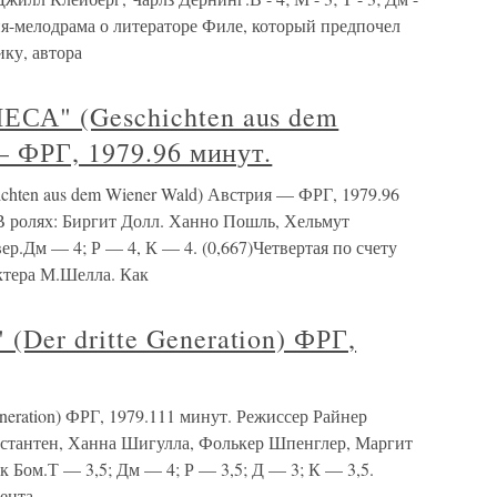
медия-мелодрама о литераторе Филе, который предпочел
ку, автора
А" (Geschichten aus dem
 ФРГ, 1979.96 минут.
en aus dem Wiener Wald) Австрия — ФРГ, 1979.96
 ролях: Биргит Долл. Ханно Пошль, Хельмут
р.Дм — 4; Р — 4, К — 4. (0,667)Четвертая по счету
ктера М.Шелла. Как
er dritte Generation) ФРГ,
ration) ФРГ, 1979.111 минут. Режиссер Райнер
нстантен, Ханна Шигулла, Фолькер Шпенглер, Маргит
к Бом.Т — 3,5; Дм — 4; Р — 3,5; Д — 3; К — 3,5.
лента