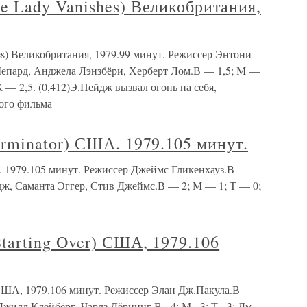
Lady Vanishes) Великобритания,
) Великобритания, 1979.99 минут. Режиссер Энтони
Шепард, Анджела Лэнзбёри, Херберт Лом.В — 1,5; М —
К — 2,5. (0,412)Э.Пейдж вызвал огонь на себя,
ого фильма
minator) США. 1979.105 минут.
 1979.105 минут. Режиссер Джеймс Гликенхауз.В
дж, Саманта Эггер, Стив Джеймс.В — 2; М — 1; Т — 0;
rting Over) США, 1979.106
ША, 1979.106 минут. Режиссер Элан Дж.Пакула.В
жилл Клейбёрг, Чарлз Дёрнинг.В - 4; М - 3; Т - 3; Дм -