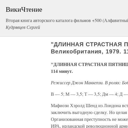
ВикиЧтение
Вторая книга авторского каталога фильмов +500 (Алфавитны
Кудрявцев Сергей
"ДЛИННАЯ СТРАСТНАЯ ПЯ
Великобритания, 1979. 1
"ДЛИННАЯ СТРАСТНАЯ ПЯТНИЦА" (T
114 минут.
Режиссер Джон Маккепзи. В ролях: Боб
В — 5; М — 3,5; Т — 3,5; Дм — 4; Д — 
Мафиози Хэролд Шенд из Лондона встр
заключить выгодную сделку. Но целая 
Организованная преступность не може
ИРА, ирландской революционной армии