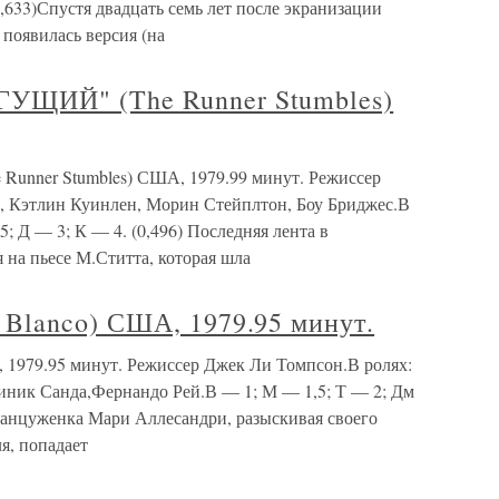
 (0,633)Спустя двадцать семь лет после экранизации
появилась версия (на
ЩИЙ" (The Runner Stumbles)
ner Stumbles) США, 1979.99 минут. Режиссер
, Кэтлин Куинлен, Морин Стейплтон, Боу Бриджес.В
5; Д — 3; К — 4. (0,496) Последняя лента в
на пьесе М.Ститта, которая шла
Blanco) США, 1979.95 минут.
979.95 минут. Режиссер Джек Ли Томпсон.В ролях:
иник Санда,Фернандо Рей.В — 1; М — 1,5; Т — 2; Дм
Француженка Мари Аллесандри, разыскивая своего
я, попадает