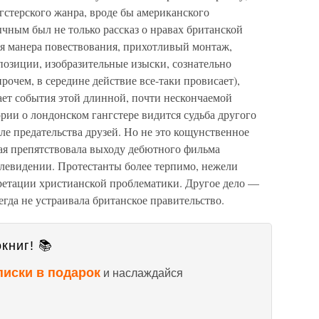
гстерского жанра, вроде бы американского
чным был не только рассказ о нравах британской
ая манера повествования, прихотливый монтаж,
позиции, изобразительные изыски, сознательно
очем, в середине действие все-таки провисает),
ет события этой длинной, почти нескончаемой
рии о лондонском гангстере видится судьба другого
сле предательства друзей. Но не это кощунственное
рая препятствовала выходу дебютного фильма
елевидении. Протестанты более терпимо, нежели
претации христианской проблематики. Другое дело —
егда не устраивала британское правительство.
книг! 📚
писки в подарок
и наслаждайся