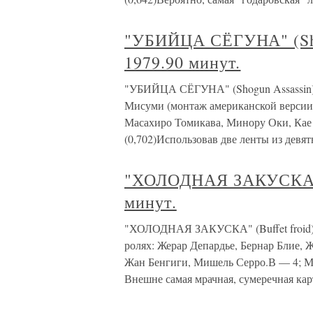
"УБИЙЦА СЁГУНА" (Sho
1979.90 минут.
"УБИЙЦА СЁГУНА" (Shogun Assassin)
Мисуми (монтаж американской версии
Масахиро Томикава, Минору Оки, Кае Мац
(0,702)Использовав две ленты из девя
"ХОЛОДНАЯ ЗАКУСКА" (B
минут.
"ХОЛОДНАЯ ЗАКУСКА" (Buffet froid) 
ролях: Жерар Депардье, Бернар Блие, 
Жан Бенгиги, Мишель Серро.В — 4; М —
Внешне самая мрачная, сумеречная кар