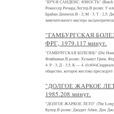
"БУЧ И САНДЕНС: ЮНОСТЬ" (Butch and
Режиссер Ричард Лестер.В ролях: У и
Брайан Деннехи.В - 2; М - 3; Т - 2,5; Дм 
замечательного мастера эксцентричес
"ГАМБУРГСКАЯ БОЛЕЗНЬ
ФРГ, 1979.117 минут.
"ГАМБУРГСКАЯ БОЛЕЗНЬ" (Die Hamburg
Фляйшман.В ролях: Хельмут Грим, Фер
4; Р - 3; Д - 3,5; К — 4. (0,604)Сюрр
общество, которое жестоко преследует
"ДОЛГОЕ ЖАРКОЕ ЛЕТО
1985.208 минут.
"ДОЛГОЕ ЖАРКОЕ ЛЕТО" (The Long Ho
Купер.В ролях: Джудит Айви, Дон Джо