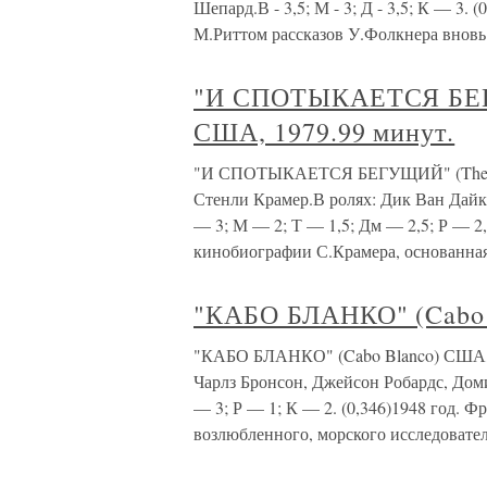
Шепард.В - 3,5; М - 3; Д - 3,5; К — 3.
М.Риттом рассказов У.Фолкнера вновь 
"И СПОТЫКАЕТСЯ БЕГУ
США, 1979.99 минут.
"И СПОТЫКАЕТСЯ БЕГУЩИЙ" (The Run
Стенли Крамер.В ролях: Дик Ван Дайк
— 3; М — 2; Т — 1,5; Дм — 2,5; Р — 2,
кинобиографии С.Крамера, основанная 
"КАБО БЛАНКО" (Cabo 
"КАБО БЛАНКО" (Cabo Blanco) США, 1
Чарлз Бронсон, Джейсон Робардс, Дом
— 3; Р — 1; К — 2. (0,346)1948 год. 
возлюбленного, морского исследовател