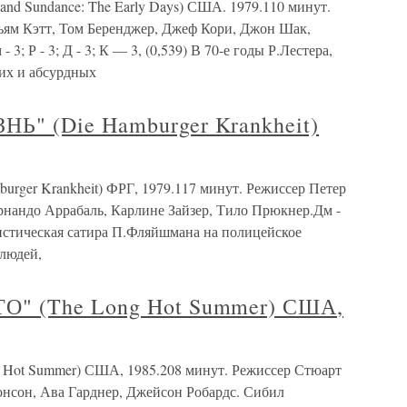
 Sundance: The Early Days) США. 1979.110 минут.
льям Кэтт, Том Беренджер, Джеф Кори, Джон Шак,
- 3; Р - 3; Д - 3; К — 3, (0,539) В 70-е годы Р.Лестера,
ких и абсурдных
" (Die Hamburger Krankheit)
er Krankheit) ФРГ, 1979.117 минут. Режиссер Петер
нандо Аррабаль, Карлине Зайзер, Тило Прюкнер.Дм -
еалистическая сатира П.Фляйшмана на полицейское
 людей,
" (The Long Hot Summer) США,
t Summer) США, 1985.208 минут. Режиссер Стюарт
нсон, Ава Гарднер, Джейсон Робардс. Сибил