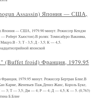
gun Assassin) Япония — США,
 Япония — США, 1979.90 минут. Режиссер Кендзи
 — Роберт Хьюстон).В ролях: Томисабуро Вакияма,
уо.В - 3; Т - 3,5; Д - 3,5; К — 4,5.
тнадцатисерийной японской
uffet froid) Франция, 1979.95
Франция, 1979.95 минут. Режиссер Бертран Блие.В
Жан Карме, Женевьев Паж,Дениз Жанс, Король Буке,
 3; Т — 3,5; Дм — 4; Р — 4; Д — 4,5; К — 5. (0,763)
тина Б.Блие