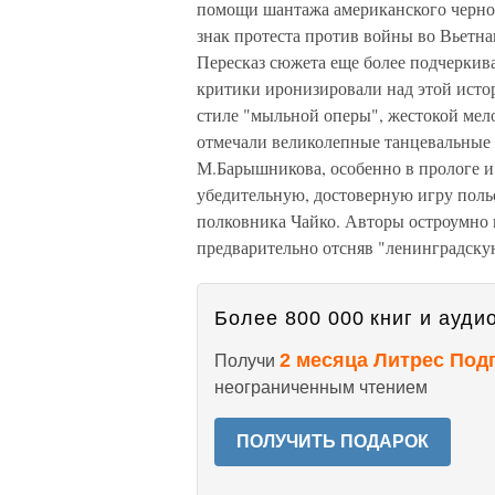
помощи шантажа американского черно
знак протеста против войны во Вьетна
Пересказ сюжета еще более подчеркива
критики иронизировали над этой истор
стиле "мыльной оперы", жестокой мел
отмечали великолепные танцевальные 
М.Барышникова, особенно в прологе и
убедительную, достоверную игру поль
полковника Чайко. Авторы остроумно 
предварительно отсняв "ленинградскую
Более 800 000 книг и аудио
2 месяца Литрес Под
Получи
неограниченным чтением
ПОЛУЧИТЬ ПОДАРОК