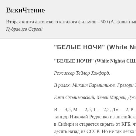
ВикиЧтение
Вторая книга авторского каталога фильмов +500 (Алфавитны
Кудрявцев Сергей
"БЕЛЫЕ НОЧИ" (White Ni
"БЕЛЫЕ НОЧИ" (White Nights) США.
Режиссер Тейлор Хэкфорд.
В ролях: Михаил Барышников, Грегори 
Ежи Сколимовский, Хелен Миррен, Дж
В — 3,5; М — 2,5; Т — 2,5; Дм — 2; Р 
танцор Николай Родченко из английск
в Сибири и старается скрыть от КГБ, 
десять назад из СССР. Но не так легк