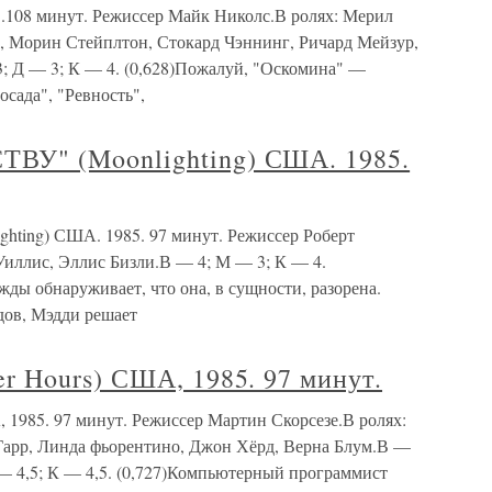
108 минут. Режиссер Майк Николс.В ролях: Мерил
, Морин Стейплтон, Стокард Чэннинг, Ричард Мейзур,
; Д — 3; К — 4. (0,628)Пожалуй, "Оскомина" —
осада", "Ревность",
У" (Moonlighting) США. 1985.
ng) США. 1985. 97 минут. Режиссер Роберт
Уиллис, Эллис Бизли.В — 4; М — 3; К — 4.
ды обнаруживает, что она, в сущности, разорена.
дов, Мэдди решает
 Hours) США, 1985. 97 минут.
985. 97 минут. Режиссер Мартин Скорсезе.В ролях:
Гарр, Линда фьорентино, Джон Хёрд, Верна Блум.В —
 — 4,5; К — 4,5. (0,727)Компьютерный программист