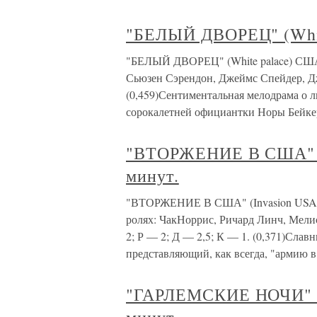
"БЕЛЫЙ ДВОРЕЦ" (White
"БЕЛЫЙ ДВОРЕЦ" (White palace) США.
Сьюзен Сэрендон, Джеймс Спейдер, Д
(0,459)Сентиментальная мелодрама о 
сорокалетней официантки Норы Бейке
"ВТОРЖЕНИЕ В США" (I
минут.
"ВТОРЖЕНИЕ В США" (Invasion USA) 
ролях: ЧакНоррис, Ричард Линч, Мели
2; Р — 2; Д — 2,5; К — 1. (0,371)Слав
представляющий, как всегда, "армию в
"ГАРЛЕМСКИЕ НОЧИ" (H