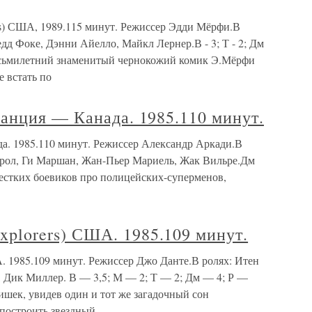
 США, 1989.115 минут. Режиссер Эдди Мёрфи.В
дд Фоке, Дэнни Айелло, Майкл Лернер.В - 3; Т - 2; Дм
ивосьмилетний знаменитый чернокожий комик Э.Мёрфи
 встать по
анция — Канада. 1985.110 минут.
а. 1985.110 минут. Режиссер Александр Аркади.В
трол, Ги Маршан, Жан-Пьер Мариель, Жак Вильре.Дм
жестких боевиков про полицейских-суперменов,
lorers) США. 1985.109 минут.
985.109 минут. Режиссер Джо Данте.В ролях: Итен
 Дик Миллер. В — 3,5; М — 2; Т — 2; Дм — 4; Р —
ьчишек, увидев один и тот же загадочный сон
построить звездный