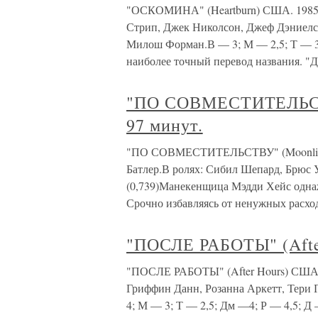
"ОСКОМИНА" (Heartburn) США. 1985.
Стрип, Джек Николсон, Джеф Дэниелс
Милош Форман.В — 3; М — 2,5; Т — 3
наиболее точный перевод названия. "Д
"ПО СОВМЕСТИТЕЛЬСТВ
97 минут.
"ПО СОВМЕСТИТЕЛЬСТВУ" (Moonlighti
Батлер.В ролях: Сибил Шепард, Брюс 
(0,739)Манекенщица Мэдди Хейс однаж
Срочно избавляясь от ненужных расхо
"ПОСЛЕ РАБОТЫ" (After
"ПОСЛЕ РАБОТЫ" (After Hours) США, 1
Гриффин Данн, Розанна Аркетт, Тери 
4; М — 3; Т — 2,5; Дм —4; Р — 4,5; Д