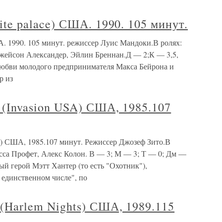
 palace) США. 1990. 105 минут.
 1990. 105 минут. режиссер Луис Мандоки.В ролях:
жейсон Александер, Эйлин Бреннан.Д — 2;К — 3,5,
любви молодого предпринимателя Макса Бейрона и
р из
nvasion USA) США, 1985.107
США, 1985.107 минут. Режиссер Джозеф Зито.В
сса Профет, Алекс Колон. В — 3; М — 3; Т — 0; Дм —
ный герой Мэтт Хантер (то есть "Охотник"),
 единственном числе", по
arlem Nights) США, 1989.115