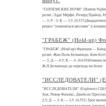
минут.
"ГАРЛЕМСКИЕ НОЧИ" (Harlem Nights)
ролях: Эдди Мёрфи, Ричард Прайор, Ре
— 3; Р - 3; К — 3,5. (0,537)Двадцат
решил "поменяться местами" и впервые
"ГРАБЕЖ" (Hold-up) Фр
"ГРАБЕЖ" (Hold-up) Франция — Канад
ролях: Жан-Поль Бельмондо, Ким Кэт
— 3; Д — 4.5; К — 4. (0,639)Помимо 
Ж.П.Бельмондо до перехода на более
"ИССЛЕДОВАТЕЛИ" (Exp
"ИССЛЕДОВАТЕЛИ" (Explorers) США. 1
Хок, Ривер Финикс, Джейсон Прессон,
2,5; Д — 3; К — 3,5. (0,552) Трое мал
космического происхождения, решают 