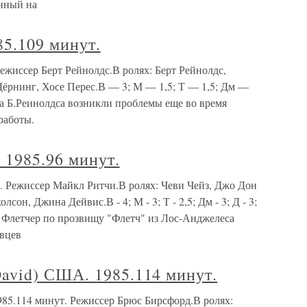
нный на
85.109 минут.
Режиссер Берт Рейнолдс.В ролях: Берт Рейнолдс,
Дёрнинг, Хосе Перес.В — 3; М — 1,5; Т — 1,5; Дм —
ера Б.Реинолдса возникли проблемы еще во время
работы.
 1985.96 минут.
. Режиссер Майкл Ритчи.В ролях: Чеви Чейз, Джо Дон
он, Джина Дейвис.В - 4; М - 3; Т - 2,5; Дм - 3; Д - 3;
н Флетчер по прозвищу "Флетч" из Лос-Анджелеса
овцев
vid) США. 1985.114 минут.
5.114 минут. Режиссер Брюс Бирсфорд.В ролях: