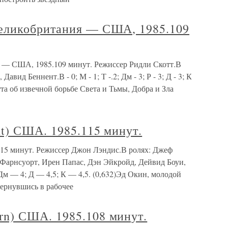
еликобритания — США, 1985.109
— США, 1985.109 минут. Режиссер Ридли Скотт.В
вид Беннент.В - 0; М - 1; Т -.2; Дм - 3; Р - 3; Д - 3; К
та об извечной борьбе Света и Тьмы, Добра и Зла
t) США. 1985.115 минут.
115 минут. Режиссер Джон Лэндис.В ролях: Джеф
Фарнсуорт, Ирен Папас, Дэн Эйкройд, Дейвид Боуи,
Дм — 4; Д — 4,5; К — 4,5. (0,632)Эд Окин, молодой
ернувшись в рабочее
n) США. 1985.108 минут.