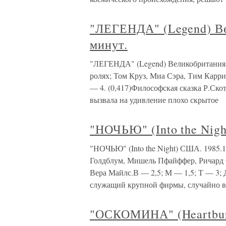
"ЛЕГЕНДА" (Legend) В
минут.
"ЛЕГЕНДА" (Legend) Великобритания 
ролях; Том Круз, Миа Сэра, Тим Карри, Да
— 4. (0,417)Философская сказка Р.Скот
вызвала на удивление плохо скрытое
"НОЧЬЮ" (Into the Nigh
"НОЧЬЮ" (Into the Night) США. 1985.
Голдблум, Мишель Пфайффер, Ричард 
Вера Майлс.В — 2,5; М — 1,5; Т — 3; 
служащий крупной фирмы, случайно в
"ОСКОМИНА" (Heartbur