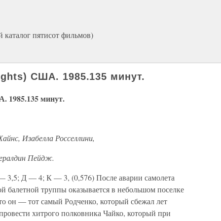
й каталог пятисот фильмов)
ghts) США. 1985.135 минут.
 1985.135 минут.
Хайнс, Изабелла Росселлини,
ералдин Пейдж.
— 3,5; Д — 4; К — 3, (0,576) После аварии самолета
ой балетной труппы оказывается в небольшом поселке
что он — тот самый Родченко, который сбежал лет
о провести хитрого полковника Чайко, который при