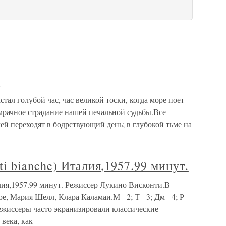
и
стал голубой час, час великой тоски, когда море поет
мрачное страдание нашей печальной судьбы.Все
чей переходят в бодрствующий день; в глубокой тьме на
 bianche) Италия,1957.99 минут.
лия,1957.99 минут. Режиссер Лукино Висконти.В
 Мария Шелл, Клара Каламаи.М - 2; Т - 3; Дм - 4; Р -
 режиссеры часто экранизировали классические
века, как