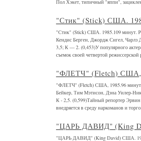
Пол Хэкет, типичный "яппи", зацикле
"Стик" (Stick) США. 19
"Стик" (Stick) США. 1985.109 минут. 
Кендис Берген, Джордж Сигел, Чарлз 
3,5; К — 2. (0,453)У популярного акт
съемок своей четвертой режиссерской 
"ФЛЕТЧ" (Fletch) США,
"ФЛЕТЧ" (Fletch) США, 1985.96 минут
Бейкер, Тим Мэтисон, Дэна Уилер-Николс
К - 2,5. (0,599)Тайный репортер Эрви
внедряется в среду наркоманов и торг
"ЦАРЬ ДАВИД" (King Da
"ЦАРЬ ДАВИД" (King David) США. 198