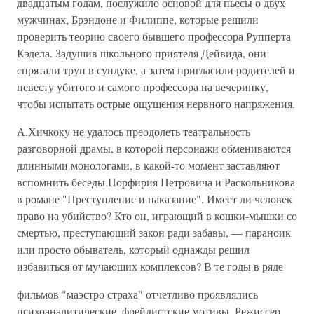
двадцатым годам, послужило основой для пьесы о двух
мужчинах, Брэндоне и Филиппе, которые решили
проверить теорию своего бывшего профессора Рупперта
Кэдела. Задушив школьного приятеля Дейвида, они
спрятали труп в сундуке, а затем пригласили родителей и
невесту убитого и самого профессора на вечеринку,
чтобы испытать острые ощущения нервного напряжения.
А.Хичкоку не удалось преодолеть театральность
разговорной драмы, в которой персонажи обмениваются
длинными монологами, в какой-то момент заставляют
вспомнить беседы Порфирия Петровича и Раскольникова
в романе "Преступление и наказание". Имеет ли человек
право на убийство? Кто он, играющий в кошки-мышки со
смертью, преступающий закон ради забавы, — параноик
или просто обыватель, который однажды решил
избавиться от мучающих комплексов? В те годы в ряде
фильмов "маэстро страха" отчетливо проявлялись
психоаналитические, фрейдистские мотивы. Режиссер