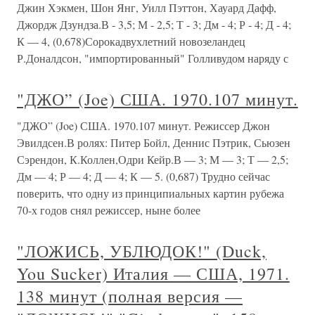
Джин Хэкмен, Шон Янг, Уилл Пэттон, Хауард Дафф,
Джордж Дзундза.В - 3,5; М - 2,5; Т - 3; Дм - 4; Р - 4; Д - 4;
К — 4, (0,678)Сорокадвухлетний новозеландец
Р.Доналдсон, "импортированный" Голливудом наряду с
"ДЖО” (Joe) США. 1970.107 минут.
"ДЖО” (Joe) США. 1970.107 минут. Режиссер Джон
Эвилдсен.В ролях: Питер Бойл, Деннис Пэтрик, Сьюзен
Сэрендон, К.Коллен,Одри Кейр.В — 3; М — 3; Т — 2,5;
Дм — 4; Р — 4; Д — 4; К — 5. (0,687) Трудно сейчас
поверить, что одну из принципиальных картин рубежа
70-х годов снял режиссер, ныне более
"ЛОЖИСЬ, УБЛЮДОК!" (Duck,
You Sucker) Италия — США, 1971.
138 минут (полная версия —