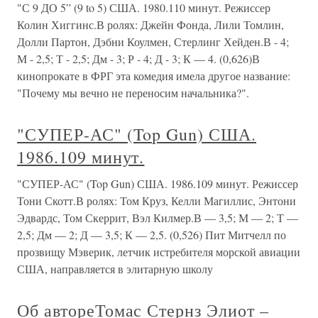
"С 9 ДО 5” (9 to 5) США. 1980.110 минут. Режиссер
Колин Хиггинс.В ролях: Джейн Фонда, Лили Томлин,
Долли Партон, Дэбни Коулмен, Стерлинг Хейден.В - 4;
М - 2,5; Т - 2,5; Дм - 3; Р - 4; Д - 3; К — 4. (0,626)В
кинопрокате в ФРГ эта комедия имела другое название:
"Почему мы вечно не переносим начальника?".
"СУПЕР-АС" (Top Gun) США.
1986.109 минут.
"СУПЕР-АС" (Top Gun) США. 1986.109 минут. Режиссер
Тони Скотт.В ролях: Том Круз, Келли Магиллис, Энтони
Эдвардс, Том Скеррит, Вэл Килмер.В — 3,5; М — 2; Т —
2,5; Дм — 2; Д — 3,5; К — 2,5. (0,526) Пит Митчелл по
прозвищу Мэверик, летчик истребителя морской авиации
США, направляется в элитарную школу
Об автореТомас Стернз Элиот –