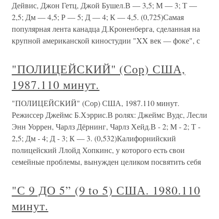
Дейвис, Джон Гетц, Джой Бушел.В — 3,5; М — 3; Т —
2,5; Дм — 4,5; Р — 5; Д — 4; К — 4,5. (0,725)Самая
популярная лента канадца Д.Кроненберга, сделанная на
крупной американской киностудии "XX век — фоке", с
"ПОЛИЦЕЙСКИЙ" (Сор) США,
1987.110 минут.
"ПОЛИЦЕЙСКИЙ" (Сор) США, 1987.110 минут.
Режиссер Джеймс Б.Хэррис.В ролях: Джеймс Вудс, Лесли
Энн Уоррен, Чарлз Дёрнинг, Чарлз Хейд.В - 2; М - 2; Т -
2,5; Дм - 4; Д - 3; К — 3. (0,532)Калифорнийский
полицейский Ллойд Хопкинс, у которого есть свои
семейные проблемы, вынужден целиком посвятить себя
"С 9 ДО 5” (9 to 5) США. 1980.110
минут.