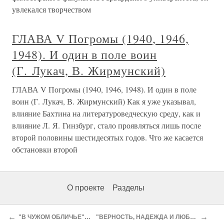
увлекался творчеством
ГЛАВА V Погромы (1940, 1946,
1948). И один в поле воин
(Г. Лукач, В. Жирмунский)
ГЛАВА V Погромы (1940, 1946, 1948). И один в поле
воин (Г. Лукач, В. Жирмунский) Как я уже указывал,
влияние Бахтина на литературоведческую среду, как и
влияние Л. Я. Гинзбург, стало проявляться лишь после
второй половины шестидесятых годов. Что же касается
обстановки второй
О проекте
Разделы
←
→
"В ЧУЖОМ ОБЛИЧЬЕ" (False Identity) США, 1990.100 минут.
"ВЕРНОСТЬ, НАДЕЖДА И ЛЮБОВЬ" (Tro, hab og kaerlighed) Дания, 1985.99 минут.