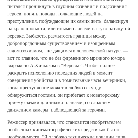
пытался проникнуть в глубины сознания и подсознания
героев, понять поводы, толкающие людей на
преступления, побуждающие их самих жить, балансируя
на краю пропасти, или иными словами на туго натянутой
веревке. Зыбкость, размытость границы между
добропорядочным существованием и изощренным
садомазохизмом, гнездящимся в человеческой натуре, —
вот то главное, что не без фирменного мрачного юмора
выражено А.Хичкоком в "Веревке". Чтобы полнее
раскрыть психологию поведения людей в момент
совершения убийства и в томительные часы вечеринки,
когда преступление может в любую секунду
обнаружиться гостями, он прибегает к новаторскому
приему съемки длинными планами, со сложным
движением камеры, наблюдающей за героями.
Режиссер признавался, что становится изобретателем
необычных кинематографических средств как бы по
необходимости. "Я одобряю технические новации лишь