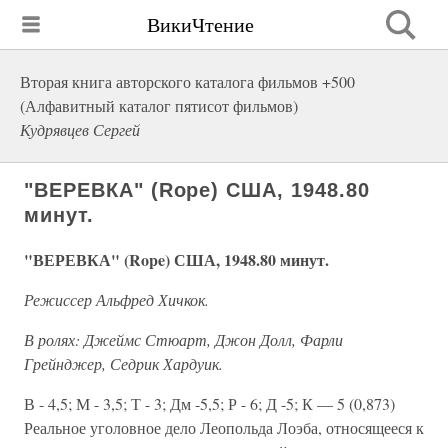
ВикиЧтение
Вторая книга авторского каталога фильмов +500
(Алфавитный каталог пятисот фильмов)
Кудрявцев Сергей
"ВЕРЕВКА" (Rope) США, 1948.80
минут.
"ВЕРЕВКА" (Rope) США, 1948.80 минут.
Режиссер Альфред Хичкок.
В ролях: Джеймс Стюарт, Джон Долл, Фарли
Грейнджер, Седрик Хардуик.
В - 4,5; М - 3,5; Т - 3; Дм -5,5; Р - 6; Д -5; К — 5 (0,873)
Реальное уголовное дело Леопольда Лоэба, относящееся к