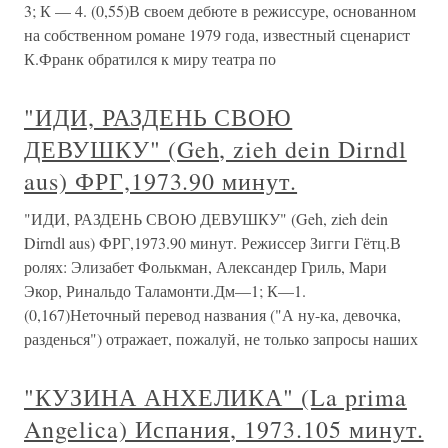
3; К — 4. (0,55)В своем дебюте в режиссуре, основанном
на собственном романе 1979 года, известный сценарист
К.Франк обратился к миру театра по
"ИДИ, РАЗДЕНЬ СВОЮ
ДЕВУШКУ" (Geh, zieh dein Dirndl
aus) ФРГ,1973.90 минут.
"ИДИ, РАЗДЕНЬ СВОЮ ДЕВУШКУ" (Geh, zieh dein
Dirndl aus) ФРГ,1973.90 минут. Режиссер Зигги Гётц.В
ролях: Элизабет Фолькман, Александер Гриль, Мари
Экор, Ринальдо Таламонти.Дм—1; К—1.
(0,167)Неточный перевод названия ("А ну-ка, девочка,
разденься") отражает, пожалуй, не только запросы наших
"КУЗИНА АНХЕЛИКА" (La prima
Angelica) Испания, 1973.105 минут.