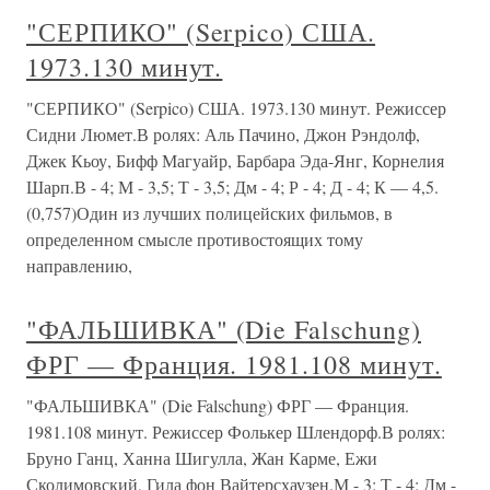
"СЕРПИКО" (Serpico) США.
1973.130 минут.
"СЕРПИКО" (Serpico) США. 1973.130 минут. Режиссер
Сидни Люмет.В ролях: Аль Пачино, Джон Рэндолф,
Джек Кьоу, Бифф Магуайр, Барбара Эда-Янг, Корнелия
Шарп.В - 4; М - 3,5; Т - 3,5; Дм - 4; Р - 4; Д - 4; К — 4,5.
(0,757)Один из лучших полицейских фильмов, в
определенном смысле противостоящих тому
направлению,
"ФАЛЬШИВКА" (Die Falschung)
ФРГ — Франция. 1981.108 минут.
"ФАЛЬШИВКА" (Die Falschung) ФРГ — Франция.
1981.108 минут. Режиссер Фолькер Шлендорф.В ролях:
Бруно Ганц, Ханна Шигулла, Жан Карме, Ежи
Сколимовский, Гила фон Вайтерсхаузен.М - 3; Т - 4; Дм -