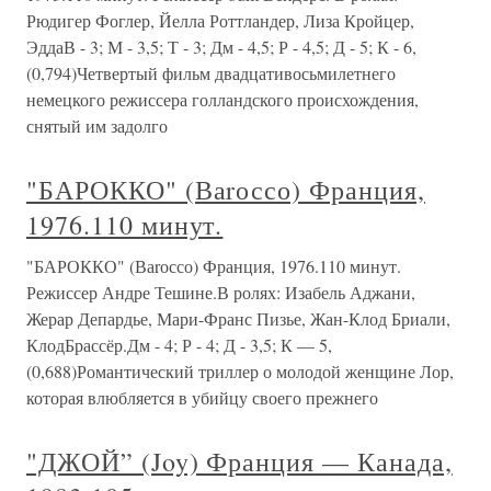
Рюдигер Фоглер, Йелла Роттландер, Лиза Кройцер,
ЭддаВ - 3; М - 3,5; Т - 3; Дм - 4,5; Р - 4,5; Д - 5; К - 6,
(0,794)Четвертый фильм двадцативосьмилетнего
немецкого режиссера голландского происхождения,
снятый им задолго
"БАРОККО" (Ваrоссо) Франция,
1976.110 минут.
"БАРОККО" (Ваrоссо) Франция, 1976.110 минут.
Режиссер Андре Тешине.В ролях: Изабель Аджани,
Жерар Депардье, Мари-Франс Пизье, Жан-Клод Бриали,
КлодБрассёр.Дм - 4; Р - 4; Д - 3,5; К — 5,
(0,688)Романтический триллер о молодой женщине Лор,
которая влюбляется в убийцу своего прежнего
"ДЖОЙ” (Joy) Франция — Канада,