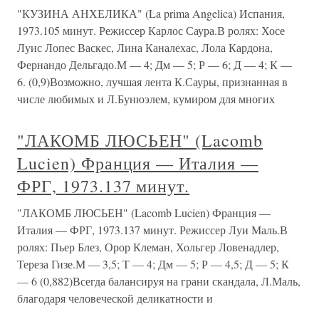
"КУЗИНА АНХЕЛИКА" (La prima Angelica) Испания,
1973.105 минут. Режиссер Карлос Саура.В ролях: Хосе
Луис Лопес Васкес, Лина Каналехас, Лола Кардона,
Фернандо Дельгадо.М — 4; Дм — 5; Р — 6; Д — 4; К —
6. (0,9)Возможно, лучшая лента К.Сауры, признанная в
числе любимых и Л.Бунюэлем, кумиром для многих
"ЛАКОМБ ЛЮСЬЕН" (Lacomb
Lucien) Франция — Италия —
ФРГ, 1973.137 минут.
"ЛАКОМБ ЛЮСЬЕН" (Lacomb Lucien) Франция —
Италия — ФРГ, 1973.137 минут. Режиссер Луи Маль.В
ролях: Пьер Блез, Орор Клеман, Хольгер Ловенадлер,
Тереза Гизе.М — 3,5; Т — 4; Дм — 5; Р — 4,5; Д — 5; К
— 6 (0,882)Всегда балансируя на грани скандала, Л.Маль,
благодаря человеческой деликатности и