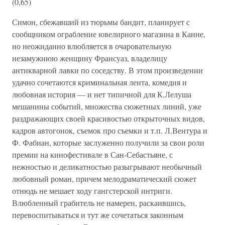
(0,65)
Симон, сбежавший из тюрьмы бандит, планирует с
сообщником ограбление ювелирного магазина в Канне,
но неожиданно влюбляется в очаровательную
незамужнюю женщину Франсуаз, владелицу
антикварной лавки по соседству. В этом произведении
удачно сочетаются криминальная лента, комедия и
любовная история — и нет типичной для К.Лелуша
мешанины событий, множества сюжетных линий, уже
раздражающих своей красивостью открыточных видов,
кадров автогонок, съемок про съемки и т.п. Л.Вентура и
Ф. Фабиан, которые заслуженно получили за свои роли
премии на кинофестивале в Сан-Себастьяне, с
нежностью и деликатностью разыгрывают необычный
любовный роман, причем мелодраматический сюжет
отнюдь не мешает ходу гангстерской интриги.
Влюбленный грабитель не намерен, раскаившись,
перевоспитываться и тут же сочетаться законным