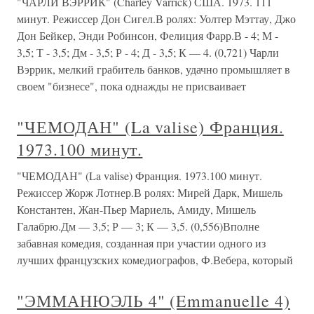
"ЧАРЛИ ВЭРРИК" (Charley Varrick) США. 1973. 111
минут. Режиссер Дон Сигел.В ролях: Уолтер Мэттау, Джо
Дон Бейкер, Энди Робинсон, Фелиция Фарр.В - 4; М -
3,5; Т - 3,5; Дм - 3,5; Р - 4; Д - 3,5; К — 4. (0,721) Чарли
Вэррик, мелкий грабитель банков, удачно промышляет в
своем "бизнесе", пока однажды не присваивает
"ЧЕМОДАН" (La valise) Франция.
1973.100 минут.
"ЧЕМОДАН" (La valise) Франция. 1973.100 минут.
Режиссер Жорж Лотнер.В ролях: Мирей Дарк, Мишель
Константен, Жан-Пьер Мариель, Амиду, Мишель
Галабрю.Дм — 3,5; Р — 3; К — 3,5. (0,556)Вполне
забавная комедия, созданная при участии одного из
лучших французских комедиографов, Ф.Вебера, который
"ЭММАНЮЭЛЬ 4" (Emmanuelle 4)