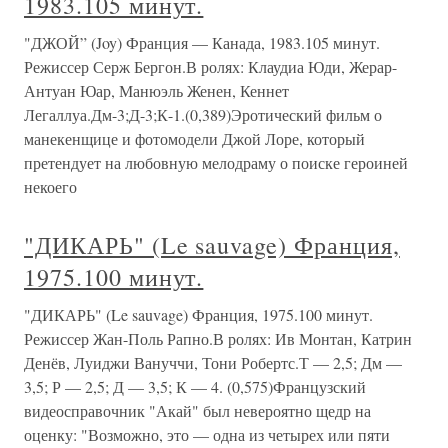
1983.105 минут.
"ДЖОЙ” (Joy) Франция — Канада, 1983.105 минут.
Режиссер Серж Бергон.В ролях: Клаудиа Юди, Жерар-
Антуан Юар, Манюэль Женен, Кеннет
Легаллуа.Дм-3;Д-3;К-1.(0,389)Эротический фильм о
манекенщице и фотомодели Джой Лоре, который
претендует на любовную мелодраму о поиске героиней
некоего
"ДИКАРЬ" (Le sauvage) Франция,
1975.100 минут.
"ДИКАРЬ" (Le sauvage) Франция, 1975.100 минут.
Режиссер Жан-Поль Рапно.В ролях: Ив Монтан, Катрин
Денёв, Луиджи Вануччи, Тони Робертс.Т — 2,5; Дм —
3,5; Р — 2,5; Д — 3,5; К — 4. (0,575)Французский
видеосправочник "Акай" был невероятно щедр на
оценку: "Возможно, это — одна из четырех или пяти