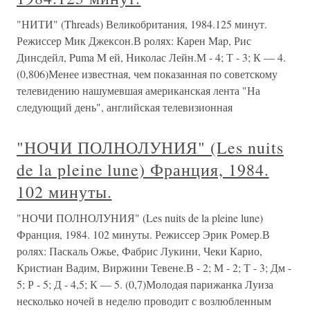
"НИТИ" (Threads) Великобритания, 1984.125 минут.
Режиссер Мик Джексон.В ролях: Карен Map, Рис
Динсдейл, Puma M ей, Николас Лейн.М - 4; Т - 3; К — 4.
(0,806)Менее известная, чем показанная по советскому
телевидению нашумевшая американская лента "На
следующий день", английская телевизионная
"НОЧИ ПОЛНОЛУНИЯ" (Les nuits
de la pleine lune) Франция, 1984.
102 минуты.
"НОЧИ ПОЛНОЛУНИЯ" (Les nuits de la pleine lune)
Франция, 1984. 102 минуты. Режиссер Эрик Ромер.В
ролях: Паскаль Ожье, Фабрис Лукини, Чеки Карио,
Кристиан Вадим, Виржини Тевене.В - 2; М - 2; Т - 3; Дм -
5; Р - 5; Д - 4,5; К — 5. (0,7)Молодая парижанка Луиза
несколько ночей в неделю проводит с возлюбленным