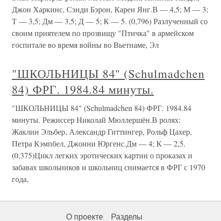
Джон Харкинс, Сэнди Бэрон, Карен Янг.В — 4,5; М — 3;
Т — 3,5; Дм — 3,5; Д — 5; К — 5. (0,796) Разлученный со
своим приятелем по прозвищу "Птичка" в армейском
госпитале во время войны во Вьетнаме, Эл
"ШКОЛЬНИЦЫ 84" (Schulmadchen
84) ФРГ. 1984.84 минуты.
"ШКОЛЬНИЦЫ 84" (Schulmadchen 84) ФРГ. 1984.84
минуты. Режиссер Николай Мюллершён.В ролях:
Жаклин Эльбер, Александр Гиттингер, Рольф Цахер,
Петра Кэмпбел, Джонни Юргенс.Дм — 4; К — 2,5.
(0,375)Цикл легких эротических картин о проказах и
забавах школьников и школьниц снимается в ФРГ с 1970
года,
О проекте
Разделы