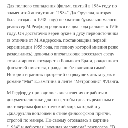
Для полного совпадения (фильм, снятый в 1984 году по
знаменитой антиутопии "1984" Дж.Оруэлла, которая
была создана в 1948 году) не хватило буквально малого:
режиссер М.Редфорд родился на два года раньше, в 1946
году. Он достаточно верен букве и духу первоисточника
(в отличие от М.Андерсона, постановщика первой
экранизации 1955 года, по поводу которой мнения резко
разделились), довольно впечатляюще воссоздает среду
тоталитарного государства Большого Брата, рожденного
фантазией писателя, правда, не без влияния самой
Истории и ранних прозрений о грядущих диктатурах в
романе "Мы" Е.Замятина и ленте "Метрополис" ФЛанга.
М.Редфорду пригодились впечатления от работы в
документалистике для того, чтобы сделать реальным и
достоверным фантастический мир, который и у
Дж.Оруэлла воплощен в стиле философской притчи,
строгой по манере. По-своему отозвалась в картине
"1984" и дебютная "военная мелодрама" режиссера, "В