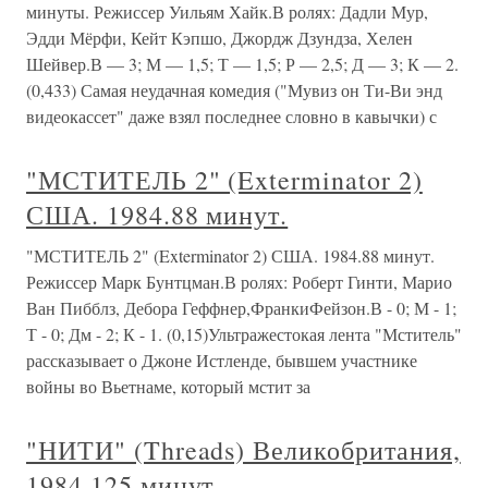
минуты. Режиссер Уильям Хайк.В ролях: Дадли Мур,
Эдди Мёрфи, Кейт Кэпшо, Джордж Дзундза, Хелен
Шейвер.В — 3; М — 1,5; Т — 1,5; Р — 2,5; Д — 3; К — 2.
(0,433) Самая неудачная комедия ("Мувиз он Ти-Ви энд
видеокассет" даже взял последнее словно в кавычки) с
"МСТИТЕЛЬ 2" (Exterminator 2)
США. 1984.88 минут.
"МСТИТЕЛЬ 2" (Exterminator 2) США. 1984.88 минут.
Режиссер Марк Бунтцман.В ролях: Роберт Гинти, Марио
Ван Пибблз, Дебора Геффнер,ФранкиФейзон.В - 0; М - 1;
Т - 0; Дм - 2; К - 1. (0,15)Ультражестокая лента "Мститель"
рассказывает о Джоне Истленде, бывшем участнике
войны во Вьетнаме, который мстит за
"НИТИ" (Threads) Великобритания,
1984.125 минут.