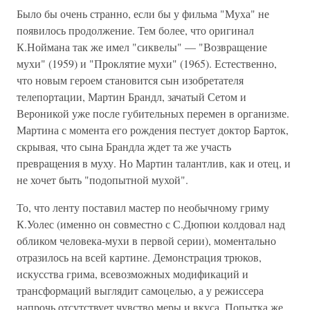
Было бы очень странно, если бы у фильма "Муха" не
появилось продолжение. Тем более, что оригинал
К.Ноймана так же имел "сиквелы" — "Возвращение
мухи" (1959) и "Проклятие мухи" (1965). Естественно,
что новым героем становится сын изобретателя
телепортации, Мартин Брандл, зачатый Сетом и
Вероникой уже после губительных перемен в организме.
Мартина с момента его рождения пестует доктор Барток,
скрывая, что сына Брандла ждет та же участь
превращения в муху. Но Мартин талантлив, как и отец, и
не хочет быть "подопытной мухой".
То, что ленту поставил мастер по необычному гриму
К.Уолес (именно он совместно с С.Дюпюи колдовал над
обликом человека-мухи в первой серии), моментально
отразилось на всей картине. Демонстрация трюков,
искусства грима, всевозможных модификаций и
трансформаций выглядит самоцелью, а у режиссера
напрочь отсутствует чувство меры и вкуса. Попытка же