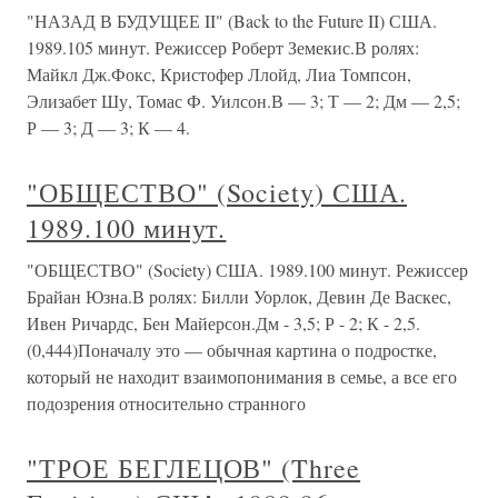
"НАЗАД В БУДУЩЕЕ II" (Back to the Future II) США.
1989.105 минут. Режиссер Роберт Земекис.В ролях:
Майкл Дж.Фокс, Кристофер Ллойд, Лиа Томпсон,
Элизабет Шу, Томас Ф. Уилсон.В — 3; Т — 2; Дм — 2,5;
Р — 3; Д — 3; К — 4.
"ОБЩЕСТВО" (Society) США.
1989.100 минут.
"ОБЩЕСТВО" (Society) США. 1989.100 минут. Режиссер
Брайан Юзна.В ролях: Билли Уорлок, Девин Де Васкес,
Ивен Ричардс, Бен Майерсон.Дм - 3,5; Р - 2; К - 2,5.
(0,444)Поначалу это — обычная картина о подростке,
который не находит взаимопонимания в семье, а все его
подозрения относительно странного
"ТРОЕ БЕГЛЕЦОВ" (Three