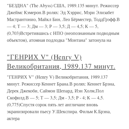
"БЕЗДНА" (The Abyss) США, 1989.135 минут. Режиссер
Джеймс Кэмерон.В ролях: Эд Хэррис, Мэри Элизабет
Мастрантонио, Майкл Бин, Лео Бёрместер, ТоддГрэфф.В
— 4; Т — 3; Дм — 3; Р — 3,5; Д — 4,5; К — 5,
(0,703)Встретившись с НПО (неопознанным подводным
объектом), атомная подлодка "Монтана" затонула на
"ГЕНРИХ V" (Henry V)
Великобритания, 1989.137 минут.
"ГЕНРИХ V" (Henry V) Великобритания, 1989.137
минут. Режиссер Кеннет Брана.В ролях: Кеннет Брэна,
Дерек Джекоби, Саймон Шепард, Иэн Холм,Пол
Скофилд.В — 5; Т — 3,5; Дм - 3,5; Р - 4; К — 4,5.
(0,775)Спустя сорок пять лет англичане вновь
экранизировали пьесу У.Шекспира. Фильм К.Брэна,
актера