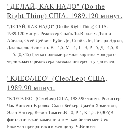
"ДЕЛАЙ, КАК НАДО" (Do the
Right Thing) США. 1989.120 минут.
"ДЕЛАЙ, КАК НАДО" (Do the Right Thing) США.
1989.120 минут. Режиссер СпайкЛи.В ролях: Дэнни
Айелло, Осей Дейвис, Руби Ди, Спайк Ли, Ричард Эдсон,
Джанкарло Эспозито.В - 4,5; М - 4; Т - 3; Р - 5; Д - 4,5; К
— 5. (0,845)Третья полнометражная картина молодого
чернокожего режиссера вызвала интерес и у зрителей,
"КЛЕО/ЛЕО" (Cleo/Leo) США,
1989.90 минут.
"КЛЕО/ЛЕО" (Cleo/Leo) США, 1989.90 минут. Режиссер
Чак Винсент.В ролях: Скотт Бейкер, Джейн Хэмилтон,
Элан Наггер, Кевин Томсен.В - 0; Р-4; К-1,5. (0,306)В
фантастической комедии о том, как бизнесмен Лео
Блокман превратился в женщину, Ч.Винсент