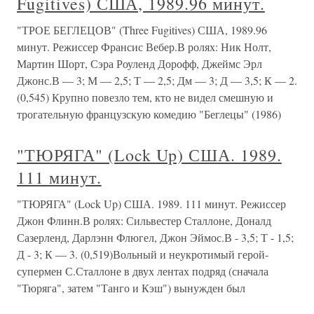
Fugitives) США, 1989.96 минут.
"ТРОЕ БЕГЛЕЦОВ" (Three Fugitives) США, 1989.96
минут. Режиссер Франсис Вебер.В ролях: Ник Нолт,
Мартин Шорт, Сэра Роуленд Дорофф, Джеймс Эрл
Джонс.В — 3; М — 2,5; Т — 2,5; Дм — 3; Д — 3,5; К — 2.
(0,545) Крупно повезло тем, кто не видел смешную и
трогательную французскую комедию "Беглецы" (1986)
"ТЮРЯГА" (Lock Up) США. 1989.
111 минут.
"ТЮРЯГА" (Lock Up) США. 1989. 111 минут. Режиссер
Джон Флинн.В ролях: Сильвестер Сталлоне, Доналд
Сазерленд, Дарлэнн Флюгел, Джон Эймос.В - 3,5; Т - 1,5;
Д - 3; К — 3. (0,519)Вольный и неукротимый герой-
супермен С.Сталлоне в двух лентах подряд (сначала
"Тюряга", затем "Танго и Кэш") вынужден был