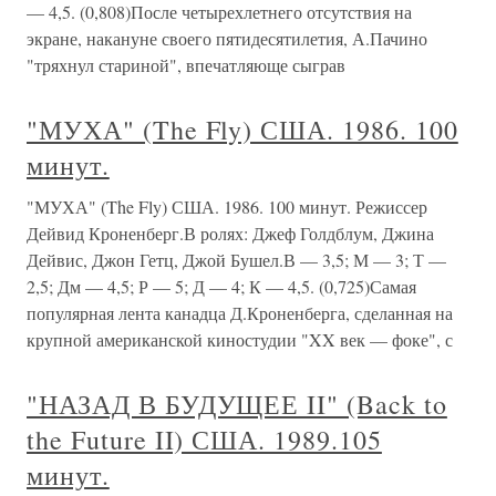
— 4,5. (0,808)После четырехлетнего отсутствия на
экране, накануне своего пятидесятилетия, А.Пачино
"тряхнул стариной", впечатляюще сыграв
"МУХА" (The Fly) США. 1986. 100
минут.
"МУХА" (The Fly) США. 1986. 100 минут. Режиссер
Дейвид Кроненберг.В ролях: Джеф Голдблум, Джина
Дейвис, Джон Гетц, Джой Бушел.В — 3,5; М — 3; Т —
2,5; Дм — 4,5; Р — 5; Д — 4; К — 4,5. (0,725)Самая
популярная лента канадца Д.Кроненберга, сделанная на
крупной американской киностудии "XX век — фоке", с
"НАЗАД В БУДУЩЕЕ II" (Back to
the Future II) США. 1989.105
минут.