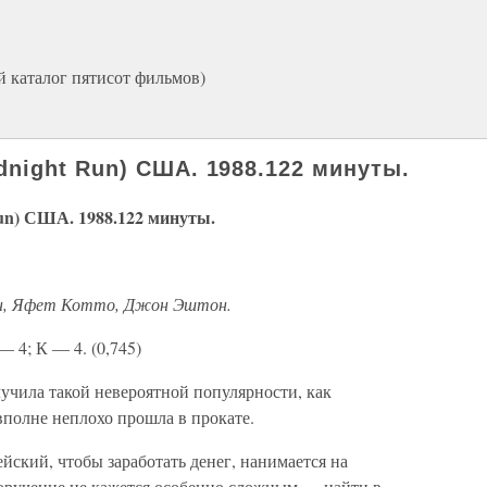
й каталог пятисот фильмов)
ight Run) США. 1988.122 минуты.
) США. 1988.122 минуты.
дин, Яфет Котто, Джон Эштон.
— 4; К — 4. (0,745)
учила такой невероятной популярности, как
вполне неплохо прошла в прокате.
ский, чтобы заработать денег, нанимается на
оручение не кажется особенно сложным — найти в