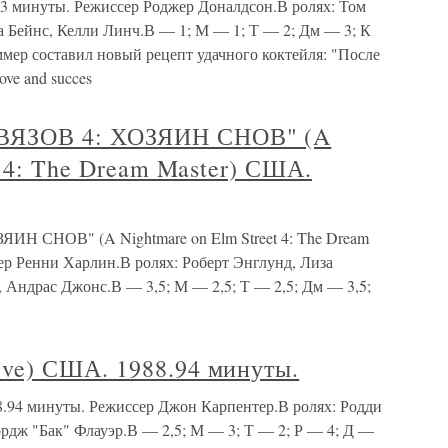
3 минуты. Режиссер Роджер Доналдсон.В ролях: Том
а Бейнс, Келли Линч.В — 1; М — 1; Т — 2; Дм — 3; К
мер составил новый рецепт удачного коктейля: "После
love and succes
ЯЗОВ 4: ХОЗЯИН СНОВ" (A
t 4: The Dream Master) США.
 СНОВ" (A Nightmare on Elm Street 4: The Dream
ер Ренни Харлин.В ролях: Роберт Энглунд, Лиза
 Андрас Джонс.В — 3,5; М — 2,5; Т — 2,5; Дм — 3,5;
ve) США. 1988.94 минуты.
94 минуты. Режиссер Джон Карпентер.В ролях: Родди
рдж "Бак" Флауэр.В — 2,5; М — 3; Т — 2; Р — 4; Д —