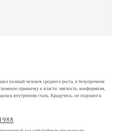
шел полный человек среднего роста, в безупречном
громную привычку к власти: мягкость, конформизм,
щалась внутренняя сталь. Крадучись, он подошел к
1988
литературный год событийным продолжали