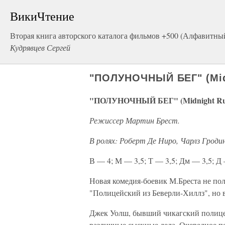
ВикиЧтение
Вторая книга авторского каталога фильмов +500 (Алфавитны
Кудрявцев Сергей
"ПОЛУНОЧНЫЙ БЕГ" (Midn
"ПОЛУНОЧНЫЙ БЕГ" (Midnight Run
Режиссер Мартин Брест.
В ролях: Роберт Де Ниро, Чарлз Гро
В — 4; М — 3,5; Т — 3,5; Дм — 3,5; Д 
Новая комедия-боевик М.Бреста не пол
"Полицейский из Беверли-Хиллз", но 
Джек Уолш, бывший чикагский полицей
различные сыскные дела. Очередное п