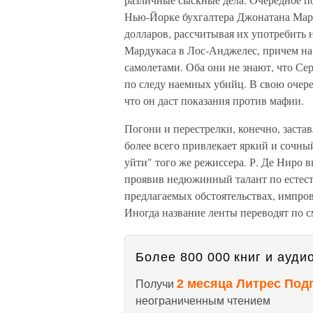
Нью-Йорке бухгалтера Джонатана Мард
долларов, рассчитывая их употребить
Мардукаса в Лос-Анджелес, причем на 
самолетами. Оба они не знают, что Се
по следу наемных убийц. В свою очере
что он даст показания против мафии.
Погони и перестрелки, конечно, застав
более всего привлекает яркий и сочн
уйти" того же режиссера. Р. Де Ниро 
проявив недюжинный талант по естес
предлагаемых обстоятельствах, импрови
Иногда название ленты переводят по с
Более 800 000 книг и аудио
2 месяца Литрес Под
Получи
неограниченным чтением