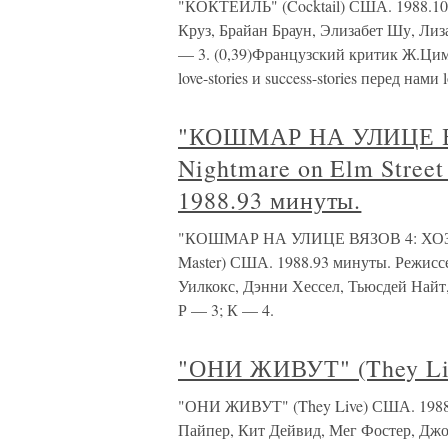
"КОКТЕЙЛЬ" (Cocktail) США. 1988.10
Круз, Брайан Браун, Элизабет Шу, Лиз
— 3. (0,39)Французский критик Ж.Цим
love-stories и success-stories перед нами 
"КОШМАР НА УЛИЦЕ В
Nightmare on Elm Stree
1988.93 минуты.
"КОШМАР НА УЛИЦЕ ВЯЗОВ 4: ХОЗЯИН
Master) США. 1988.93 минуты. Режисс
Уилкокс, Дэнни Хессел, Тьюсдей Найт,
Р — 3; К — 4.
"ОНИ ЖИВУТ" (They Li
"ОНИ ЖИВУТ" (They Live) США. 1988.
Пайпер, Кит Дейвид, Мег Фостер, Джо