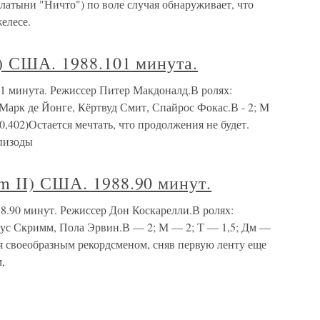
а латыни "Ничто") по воле случая обнаруживает, что
елесе.
) США. 1988.101 минута.
01 минута. Режиссер Питер Макдоналд.В ролях:
Марк де Йонге, Кёртвуд Смит, Спайрос Фокас.В - 2; М
1,5. (0,402)Остается мечтать, что продолжения не будет.
пизоды
m II) США. 1988.90 минут.
8.90 минут. Режиссер Дон Коскарелли.В ролях:
гус Скримм, Пола Эрвин.В — 2; М — 2; Т — 1,5; Дм —
лся своеобразным рекордсменом, сняв первую ленту еще
,