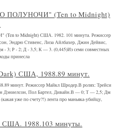
 ПОЛУНОЧИ" (Ten to Midnight)
.
n to Midnight) США. 1982. 101 минута. Режиссер
сон, Эндрю Стивенс, Лиза Айлбахер, Джин Дейвис,
м - 3; Р - 2; Д - 3,5; К — 3. (0,445)Из семи совместных
ходы принесла
Dark) США, 1988.89 минут.
88.89 минут. Режиссер Майкл Шродер.В ролях: Трейси
н Дэниелсон, Пол Бартел, Дивайн.В — 0; Т — 2,5; Дм
 (какая уже по счету?!) лента про маньяка-убийцу,
 США. 1988.103 минуты.