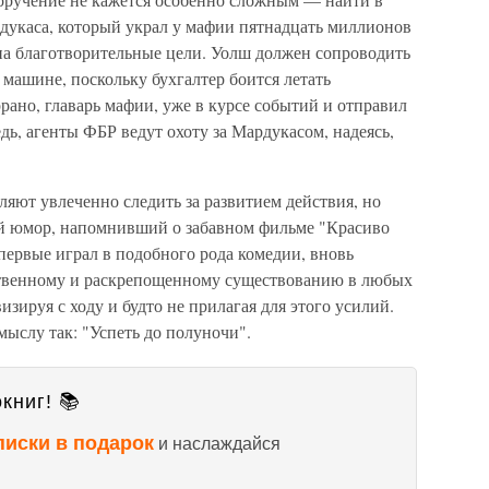
укаса, который украл у мафии пятнадцать миллионов
 на благотворительные цели. Уолш должен сопроводить
машине, поскольку бухгалтер боится летать
ррано, главарь мафии, уже в курсе событий и отправил
дь, агенты ФБР ведут охоту за Мардукасом, надеясь,
ляют увлеченно следить за развитием действия, но
ый юмор, напомнивший о забавном фильме "Красиво
впервые играл в подобного рода комедии, вновь
твенному и раскрепощенному существованию в любых
зируя с ходу и будто не прилагая для этого усилий.
мыслу так: "Успеть до полуночи".
книг! 📚
писки в подарок
и наслаждайся