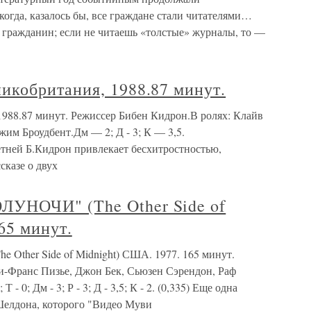
огда, казалось бы, все граждане стали читателями…
 — гражданин; если не читаешь «толстые» журналы, то —
кобритания, 1988.87 минут.
988.87 минут. Режиссер Бибен Кидрон.В ролях: Клайв
им Броудбент.Дм — 2; Д - 3; К — 3,5.
етней Б.Кидрон привлекает бесхитростностью,
сказе о двух
УНОЧИ" (The Other Side of
65 минут.
her Side of Midnight) США. 1977. 165 минут.
и-Франс Пизье, Джон Бек, Сьюзен Сэрендон, Раф
 - 0; Дм - 3; Р - 3; Д - 3,5; К - 2. (0,335) Еще одна
Шелдона, которого "Видео Муви