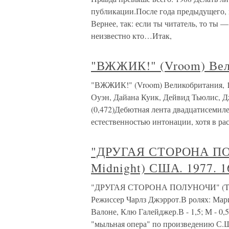
публикации.После года предыдущего, к
Вернее, так: если ты читатель, то ты
неизвестно кто…Итак,
"ВЖЖИК!" (Vroom) Вели
"ВЖЖИК!" (Vroom) Великобритания, 1
Оуэн, Дайана Куик, Дейвид Тьюлис, Дж
(0,472)Дебютная лента двадцатисемил
естественностью интонации, хотя в рас
"ДРУГАЯ СТОРОНА ПОЛ
Midnight) США. 1977. 1
"ДРУГАЯ СТОРОНА ПОЛУНОЧИ" (The Ot
Режиссер Чарлз Джэррот.В ролях: Мар
Валоне, Клю Галейджер.В - 1,5; М - 0,5; Т
"мыльная опера" по произведению С.