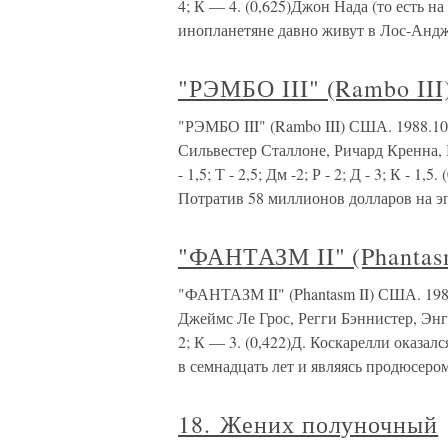
4; К — 4. (0,625)Джон Нада (то есть н
инопланетяне давно живут в Лос-Андж
"РЭМБО III" (Rambo III
"РЭМБО III" (Rambo III) США. 1988.1
Сильвестер Сталлоне, Ричард Кренна, 
- 1,5; Т - 2,5; Дм -2; Р - 2; Д - 3; К - 
Потратив 58 миллионов долларов на э
"ФАНТАЗМ II" (Phantas
"ФАНТАЗМ II" (Phantasm II) США. 198
Джеймс Ле Грос, Регги Бэннистер, Эн
2; К — 3. (0,422)Д. Коскарелли оказа
в семнадцать лет и являясь продюсером
18. Жених полуночный