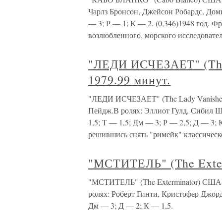
Чарлз Бронсон, Джейсон Робардс, Дом
— 3; Р — 1; К — 2. (0,346)1948 год. 
возлюбленного, морского исследовател
"ЛЕДИ ИСЧЕЗАЕТ" (The 
1979.99 минут.
"ЛЕДИ ИСЧЕЗАЕТ" (The Lady Vanishes
Пейдж.В ролях: Эллиот Гулд, Сибил 
1,5; Т — 1,5; Дм — 3; Р — 2,5; Д — 3; 
решившись снять "римейк" классическ
"МСТИТЕЛЬ" (The Exter
"МСТИТЕЛЬ" (The Exterminator) США.
ролях: Роберт Гинти, Кристофер Джор
Дм — 3; Д — 2; К — 1,5.