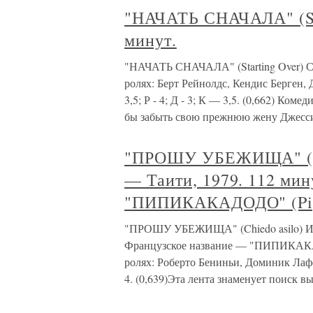
"НАЧАТЬ СНАЧАЛА" (Sta
минут.
"НАЧАТЬ СНАЧАЛА" (Starting Over) С
ролях: Берт Рейнолдс, Кендис Берген, Д
3,5; Р - 4; Д - 3; К — 3,5. (0,662) Ко
бы забыть свою прежнюю жену Джесси
"ПРОШУ УБЕЖИЩА" (Ch
— Таити, 1979. 112 мин
"ПИПИКАКАДОДО" (Pip
"ПРОШУ УБЕЖИЩА" (Chiedo asilo) Ит
Французское название — "ПИПИКАКАД
ролях: Роберто Бениньи, Доминик Лафф
4. (0,639)Эта лента знаменует поиск вы