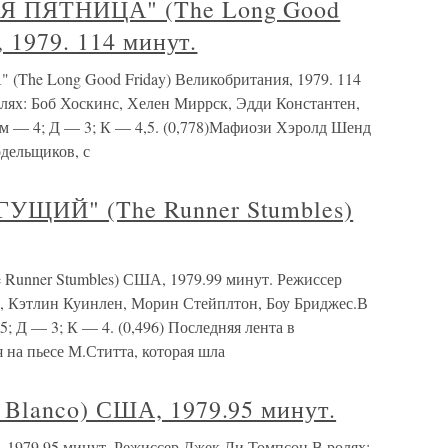
 ПЯТНИЦА" (The Long Good
 1979. 114 минут.
 Long Good Friday) Великобритания, 1979. 114
лях: Боб Хоскинс, Хелен Миррск, Эдди Константен,
Дм — 4; Д — 3; К — 4,5. (0,778)Мафиози Хэролд Шенд
дельщиков, с
ЩИЙ" (The Runner Stumbles)
ner Stumbles) США, 1979.99 минут. Режиссер
, Кэтлин Куинлен, Морин Стейплтон, Боу Бриджес.В
5; Д — 3; К — 4. (0,496) Последняя лента в
на пьесе М.Ститта, которая шла
Blanco) США, 1979.95 минут.
979.95 минут. Режиссер Джек Ли Томпсон.В ролях: