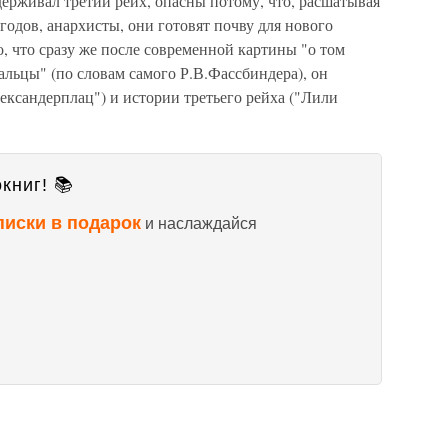
ддерживал третий рейх, опасны потому, что, расшатывая
х годов, анархисты, они готовят почву для нового
, что сразу же после современной картины "о том
альцы" (по словам самого Р.В.Фассбиндера), он
ександерплац") и истории третьего рейха ("Лили
книг! 📚
писки в подарок
и наслаждайся