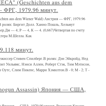
А" (Geschichten aus dem
 ФРГ, 1979.96 минут.
en aus dem Wiener Wald) Австрия — ФРГ, 1979.96
 ролях: Биргит Долл. Ханно Пошль, Хельмут
р.Дм — 4; Р — 4, К — 4. (0,667)Четвертая по счету
ктера М.Шелла. Как
9.118 минут.
Режиссер Стивен Спилберг.В ролях: Дэн Эйкройд, Нед
рит Уильямс, Нэнси Аллен, Роберт Стэк, Тим Мэтисон,
Оутс, Слим Пикенс, Марри Хэмилтон.В - 0; М - 2; Т -
gun Assassin) Япония — США,
 Япония — США, 1979.90 минут. Режиссер Кендзи