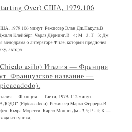
rting Over) США, 1979.106
ША, 1979.106 минут. Режиссер Элан Дж.Пакула.В
жилл Клейбёрг, Чарлз Дёрнинг.В - 4; М - 3; Т - 3; Дм -
медия-мелодрама о литераторе Филе, который предпочел
ку, автора
iedo asilo) Италия — Франция
ут. Французское название —
icacadodo).
алия — Франция — Таити, 1979. 112 минут.
ОДО" (Pipicacadodo). Режиссер Марко Феррери.В
ен, Кьяра Моретти, Карло Монни.Дм - 3,5; Р - 4; К —
хода из тупика,