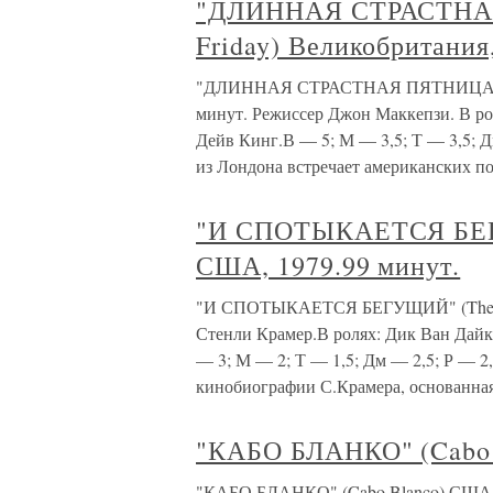
"ДЛИННАЯ СТРАСТНАЯ
Friday) Великобритания,
"ДЛИННАЯ СТРАСТНАЯ ПЯТНИЦА" (The
минут. Режиссер Джон Маккепзи. В ро
Дейв Кинг.В — 5; М — 3,5; Т — 3,5; 
из Лондона встречает американских по
"И СПОТЫКАЕТСЯ БЕГУ
США, 1979.99 минут.
"И СПОТЫКАЕТСЯ БЕГУЩИЙ" (The Run
Стенли Крамер.В ролях: Дик Ван Дайк
— 3; М — 2; Т — 1,5; Дм — 2,5; Р — 2,
кинобиографии С.Крамера, основанная 
"КАБО БЛАНКО" (Cabo 
"КАБО БЛАНКО" (Cabo Blanco) США, 1