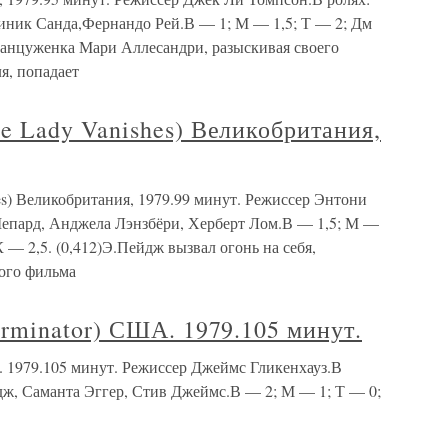
иник Санда,Фернандо Рей.В — 1; М — 1,5; Т — 2; Дм
Француженка Мари Аллесандри, разыскивая своего
я, попадает
Lady Vanishes) Великобритания,
) Великобритания, 1979.99 минут. Режиссер Энтони
Шепард, Анджела Лэнзбёри, Херберт Лом.В — 1,5; М —
К — 2,5. (0,412)Э.Пейдж вызвал огонь на себя,
ого фильма
minator) США. 1979.105 минут.
 1979.105 минут. Режиссер Джеймс Гликенхауз.В
дж, Саманта Эггер, Стив Джеймс.В — 2; М — 1; Т — 0;