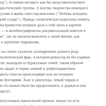
нд"), от имени которого как бы представительствует
ористической группы. А внутри творчества немецкого
усами в якобы гангстерском кино ("Любовь холоднее,
кий солдат"). Правда, политическая подоплека сюжета,
экстремистов впервые дали о себе знать в картине
 — в автобиографически-документальной новелле в
", где он пытался выяснить у своей матери, как
 к проблеме терроризма.
в на стенах туалетов, испещренных разного рода
политический фарс, в котором режиссер не без издевки
ов, выходцев из буржуазных семей, таким образом
 не щадит и нервы ханжей и добропорядочных
рыть глаза на происходящее или же поскорее
и бунтарями. Хаос и диктатура, левый террор и
ем это можно было бы предположить, и держатся они
ерегут.
ится немало язвительной иронии: внуки (то есть