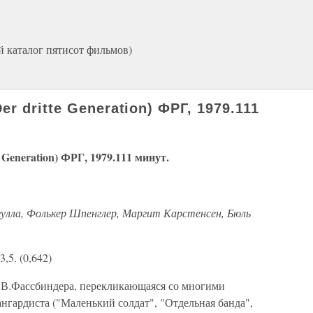
й каталог пятисот фильмов)
 dritte Generation) ФРГ, 1979.111
neration) ФРГ, 1979.111 минут.
улла, Фолькер Шпенглер, Маргит Карстенсен, Бюль
,5. (0,642)
Р.В.Фассбиндера, перекликающаяся со многими
нгардиста ("Маленький солдат", "Отдельная банда",