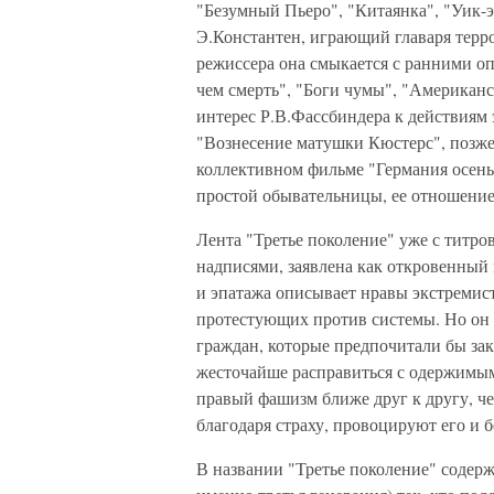
"Безумный Пьеро", "Китаянка", "Уик-э
Э.Константен, играющий главаря терр
режиссера она смыкается с ранними оп
чем смерть", "Боги чумы", "Американс
интерес Р.В.Фассбиндера к действиям 
"Вознесение матушки Кюстерс", позже
коллективном фильме "Германия осенью
простой обывательницы, ее отношение
Лента "Третье поколение" уже с титро
надписями, заявлена как откровенный 
и эпатажа описывает нравы экстремист
протестующих против системы. Но он
граждан, которые предпочитали бы зак
жесточайше расправиться с одержимым
правый фашизм ближе друг к другу, ч
благодаря страху, провоцируют его и б
В названии "Третье поколение" содерж