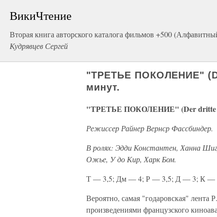
ВикиЧтение
Вторая книга авторского каталога фильмов +500 (Алфавитны
Кудрявцев Сергей
"ТРЕТЬЕ ПОКОЛЕНИЕ" (Der
минут.
"ТРЕТЬЕ ПОКОЛЕНИЕ" (Der dritte Ge
Режиссер Райнер Вернср Фассбиндер.
В ролях: Эдди Константен, Ханна Шиг
Ожье, У до Кир, Харк Бом.
Т — 3,5; Дм — 4; Р — 3,5; Д — 3; К — 3
Вероятно, самая "годаровская" лента 
произведениями французского киноава