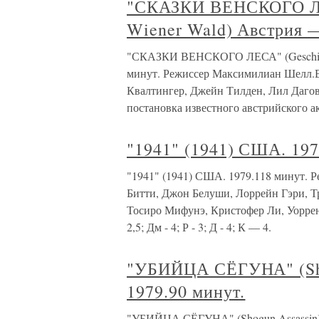
"СКАЗКИ ВЕНСКОГО ЛЕС
Wiener Wald) Австрия —
"СКАЗКИ ВЕНСКОГО ЛЕСА" (Geschicht
минут. Режиссер Максимилиан Шелл.В
Квалтингер, Джейн Тилден, Лил Дагове
постановка известного австрийского а
"1941" (1941) США. 197
"1941" (1941) США. 1979.118 минут. 
Битти, Джон Белуши, Лоррейн Гэри, Т
Тосиро Мифунэ, Кристофер Ли, Уоррен 
2,5; Дм - 4; Р - 3; Д - 4; К — 4.
"УБИЙЦА СЁГУНА" (Sho
1979.90 минут.
"УБИЙЦА СЁГУНА" (Shogun Assassin)