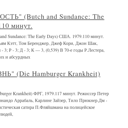
ТЬ" (Butch and Sundance: The
110 минут.
 Sundance: The Early Days) США. 1979.110 минут.
льям Кэтт, Том Беренджер, Джеф Кори, Джон Шак,
- 3; Р - 3; Д - 3; К — 3, (0,539) В 70-е годы Р.Лестера,
ких и абсурдных
" (Die Hamburger Krankheit)
er Krankheit) ФРГ, 1979.117 минут. Режиссер Петер
нандо Аррабаль, Карлине Зайзер, Тило Прюкнер.Дм -
еалистическая сатира П.Фляйшмана на полицейское
 людей,