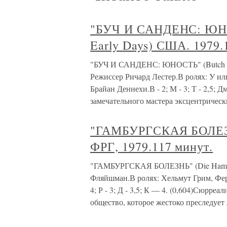
"БУЧ И САНДЕНС: ЮНОС
Early Days) США. 1979.
"БУЧ И САНДЕНС: ЮНОСТЬ" (Butch and
Режиссер Ричард Лестер.В ролях: У и
Брайан Деннехи.В - 2; М - 3; Т - 2,5; Дм 
замечательного мастера эксцентричес
"ГАМБУРГСКАЯ БОЛЕЗНЬ
ФРГ, 1979.117 минут.
"ГАМБУРГСКАЯ БОЛЕЗНЬ" (Die Hamburg
Фляйшман.В ролях: Хельмут Грим, Фер
4; Р - 3; Д - 3,5; К — 4. (0,604)Сюрр
общество, которое жестоко преследует