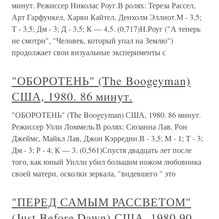
минут. Режиссер Николас Роуг.В ролях: Тереза Рассел,
Арт Гарфункел, Харви Кайтел, Денхолм Эллиот.М - 3,5;
Т - 3,5; Дм - 3; Д - 3,5; К — 4,5. (0,717)Н.Роуг ("А теперь
не смотри", "Человек, который упал на Землю")
продолжает свои визуальные эксперименты с
"ОБОРОТЕНЬ" (The Boogeyman)
США, 1980. 86 минут.
"ОБОРОТЕНЬ" (The Boogeyman) США, 1980. 86 минут.
Режиссер Улли Ломмель.В ролях: Сюзанна Лав, Рон
Джеймс, Майкл Лав, Джон Кэрредин.В - 3,5; М - 1; Т - 3;
Дм - 3; Р - 4; К — 3. (0,561)Спустя двадцать лет после
того, как юный Уилли убил большим ножом любовника
своей матери, осколки зеркала, "видевшего " это
"ПЕРЕД САМЫМ РАССВЕТОМ"
(Just Before Dawn) США. 1980.90