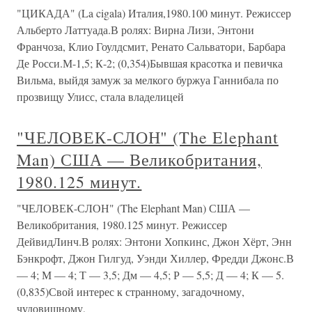
"ЦИКАДА" (La cigala) Италия,1980.100 минут. Режиссер
Альберто Латтуада.В ролях: Вирна Лизи, Энтони
Франчоза, Клио Гоулдсмит, Ренато Сальватори, Барбара
Де Росси.М-1,5; К-2; (0,354)Бывшая красотка и певичка
Вильма, выйдя замуж за мелкого буржуа Ганнибала по
прозвищу Улисс, стала владелицей
"ЧЕЛОВЕК-СЛОН" (The Elephant
Man) США — Великобритания,
1980.125 минут.
"ЧЕЛОВЕК-СЛОН" (The Elephant Man) США —
Великобритания, 1980.125 минут. Режиссер
ДейвидЛинч.В ролях: Энтони Хопкинс, Джон Хёрт, Энн
Бэнкрофт, Джон Гилгуд, Уэнди Хиллер, Фредди Джонс.В
— 4; М — 4; Т — 3,5; Дм — 4,5; Р — 5,5; Д — 4; К — 5.
(0,835)Свой интерес к странному, загадочному,
чудовищному,