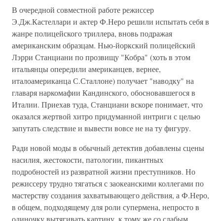
В очередной совместной работе режиссер
Э.Дж.Кастеллари и актер Ф.Неро решили испытать себя в
жанре полицейского триллера, вновь подражая
американским образцам. Нью-йоркский полицейский
Лэрри Станциани по прозвищу "Кобра" (хоть в этом
итальянцы опередили американцев, вернее,
италоамериканца С.Сталлоне) получает "наводку" на
главаря наркомафии Кандинского, обосновавшегося в
Италии. Приехав туда, Станциани вскоре понимает, что
оказался жертвой хитро придуманной интриги с целью
запутать следствие и вывести вовсе не на ту фигуру.
Ради новой моды в обычный детектив добавлены сцены
насилия, жестокости, патологии, пикантных
подробностей из развратной жизни преступников. Но
режиссеру трудно тягаться с заокеанскими коллегами по
мастерству создания захватывающего действия, а Ф.Неро,
в общем, подходящему для роли супермена, непросто в
одиночку вытягивать картину, к тому же со слабым