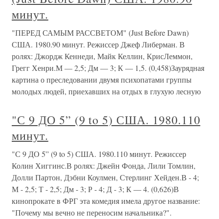
минут.
"ПЕРЕД САМЫМ РАССВЕТОМ" (Just Before Dawn)
США. 1980.90 минут. Режиссер Джеф Либерман. В
ролях: Джордж Кеннеди, Майк Келлин, КрисЛеммон,
Грегг Хенри.М — 2,5; Дм — 3; К — 1,5. (0,458)Заурядная
картина о преследовании двумя психопатами группы
молодых людей, приехавших на отдых в глухую лесную
"С 9 ДО 5” (9 to 5) США. 1980.110
минут.
"С 9 ДО 5” (9 to 5) США. 1980.110 минут. Режиссер
Колин Хиггинс.В ролях: Джейн Фонда, Лили Томлин,
Долли Партон, Дэбни Коулмен, Стерлинг Хейден.В - 4;
М - 2,5; Т - 2,5; Дм - 3; Р - 4; Д - 3; К — 4. (0,626)В
кинопрокате в ФРГ эта комедия имела другое название:
"Почему мы вечно не переносим начальника?".