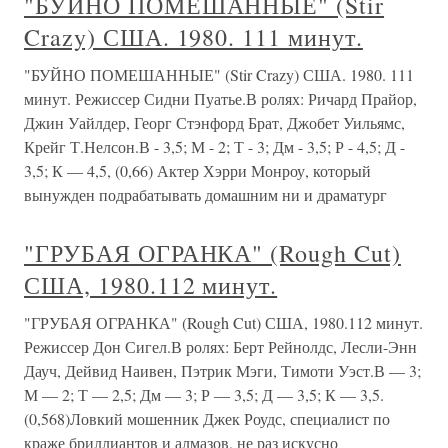
"БУЙНО ПОМЕШАННЫЕ" (Stir
Crazy) США. 1980. 111 минут.
"БУЙНО ПОМЕШАННЫЕ" (Stir Crazy) США. 1980. 111
минут. Режиссер Сидни Пуатье.В ролях: Ричард Прайор,
Джин Уайлдер, Георг Стэнфорд Брат, Джобет Уильямс,
Крейг Т.Нелсон.В - 3,5; М - 2; Т - 3; Дм - 3,5; Р - 4,5; Д -
3,5; К — 4,5, (0,66) Актер Хэрри Монроу, который
вынужден подрабатывать домашним ни и драматург
"ГРУБАЯ ОГРАНКА" (Rough Cut)
США, 1980.112 минут.
"ГРУБАЯ ОГРАНКА" (Rough Cut) США, 1980.112 минут.
Режиссер Дон Сигел.В ролях: Берт Рейнолдс, Лесли-Энн
Дауч, Дейвид Наивен, Пэтрик Мэги, Тимоти Уэст.В — 3;
М — 2; Т — 2,5; Дм — 3; Р — 3,5; Д — 3,5; К — 3,5.
(0,568)Ловкий мошенник Джек Роудс, специалист по
краже бриллиантов и алмазов, не раз искусно