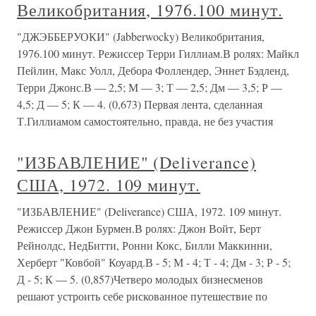
Великобритания, 1976.100 минут.
"ДЖЭББЕРУОКИ" (Jabberwocky) Великобритания,
1976.100 минут. Режиссер Терри Гиллиам.В ролях: Майкл
Пейлин, Макс Уолл, Дебора Фоллендер, Эннет Бэдленд,
Терри Джонс.В — 2,5; М — 3; Т — 2,5; Дм — 3,5; Р —
4,5; Д — 5; К — 4. (0,673) Первая лента, сделанная
Т.Гиллиамом самостоятельно, правда, не без участия
"ИЗБАВЛЕНИЕ" (Deliverance)
США, 1972. 109 минут.
"ИЗБАВЛЕНИЕ" (Deliverance) США, 1972. 109 минут.
Режиссер Джон Бурмен.В ролях: Джон Войт, Берт
Рейнолдс, НедБитти, Ронни Кокс, Билли Маккинни,
Херберт "Ковбой" Коуард.В - 5; М - 4; Т - 4; Дм - 3; Р - 5;
Д - 5; К — 5. (0,857)Четверо молодых бизнесменов
решают устроить себе рискованное путешествие по