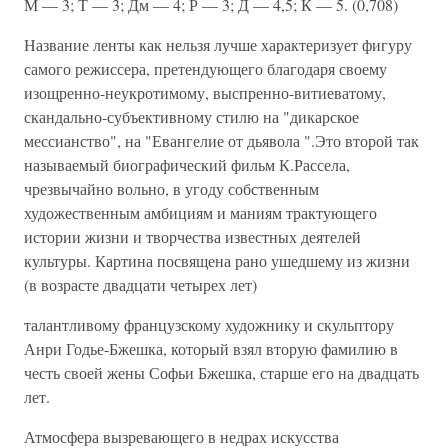
М — 3; Т — 3; Дм — 4; Р — 3; Д — 4,5; К — 5. (0,708)
Название ленты как нельзя лучше характеризует фигуру
самого режиссера, претендующего благодаря своему
изощренно-неукротимому, выспренно-витиеватому,
скандально-субъективному стилю на "дикарское
мессианство", на "Евангелие от дьявола ".Это второй так
называемый биографический фильм К.Рассела,
чрезвычайно вольно, в угоду собственным
художественным амбициям и маниям трактующего
истории жизни и творчества известных деятелей
культуры. Картина посвящена рано ушедшему из жизни
(в возрасте двадцати четырех лет)
талантливому французскому художнику и скульптору
Анри Годье-Бжешка, который взял вторую фамилию в
честь своей жены Софьи Бжешка, старше его на двадцать
лет.
Атмосфера вызревающего в недрах искусства