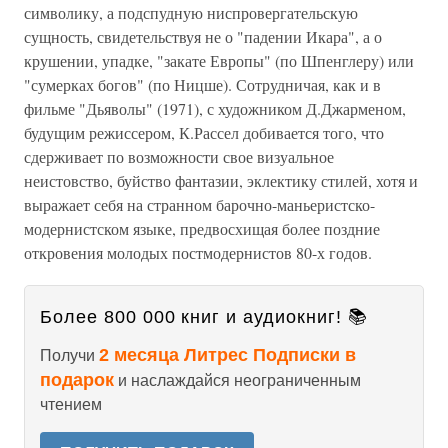
символику, а подспудную ниспровергательскую
сущность, свидетельствуя не о "падении Икара", а о
крушении, упадке, "закате Европы" (по Шпенглеру) или
"сумерках богов" (по Ницше). Сотрудничая, как и в
фильме "Дьяволы" (1971), с художником Д.Джарменом,
будущим режиссером, К.Рассел добивается того, что
сдерживает по возможности свое визуальное
неистовство, буйство фантазии, эклектику стилей, хотя и
выражает себя на странном барочно-маньеристско-
модернистском языке, предвосхищая более поздние
откровения молодых постмодернистов 80-х годов.
Более 800 000 книг и аудиокниг! 📚
2 месяца Литрес Подписки в
Получи
подарок
и наслаждайся неограниченным
чтением