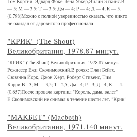
Том Кортни, Эдвард Фоке, Зена Уокер,Эйлин Эткинс.В
— 5; М — 3,5; Т — 3,5; Дм — 4; Р — 4; Д — 4; К — 5.
(0,798)Можно с полной уверенностью сказать, что никто
не ожидал от даровитого профессионала
"КРИК" (The Shout)
Великобритания, 1978.87 минут.
"КРИК" (The Shout) Великобритания, 1978.87 минут.
Режиссер Ежи Сколимовский.В ролях: Элан Бейтс,
Сюзанна Йорк, Джон Хёрт, Роберт Стивенс, Тим
Карри.В - 3; М — 3,5; Т - 2,5; Дм - 4; Р - 3; Д - 4; К — 4.
(0,657)После провала картины "Король, дама, валет"
Е.Сколимовский не снимал в течение шести лет. "Крик"
"МАКБЕТ" (Macbeth)
Великобритания, 1971.140 минут.