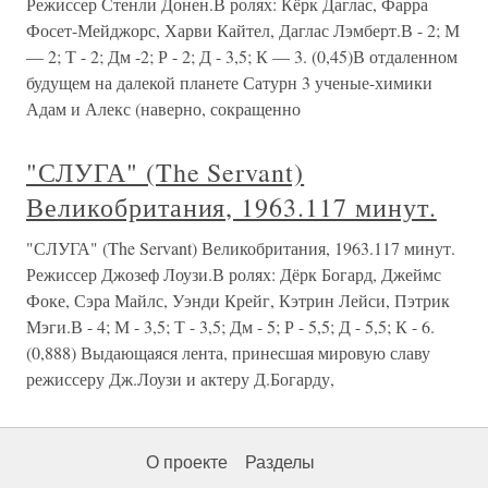
Режиссер Стенли Донен.В ролях: Кёрк Даглас, Фарра
Фосет-Мейджорс, Харви Кайтел, Даглас Лэмберт.В - 2; М
— 2; Т - 2; Дм -2; Р - 2; Д - 3,5; К — 3. (0,45)В отдаленном
будущем на далекой планете Сатурн 3 ученые-химики
Адам и Алекс (наверно, сокращенно
"СЛУГА" (The Servant)
Великобритания, 1963.117 минут.
"СЛУГА" (The Servant) Великобритания, 1963.117 минут.
Режиссер Джозеф Лоузи.В ролях: Дёрк Богард, Джеймс
Фоке, Сэра Майлс, Уэнди Крейг, Кэтрин Лейси, Пэтрик
Мэги.В - 4; М - 3,5; Т - 3,5; Дм - 5; Р - 5,5; Д - 5,5; К - 6.
(0,888) Выдающаяся лента, принесшая мировую славу
режиссеру Дж.Лоузи и актеру Д.Богарду,
О проекте
Разделы