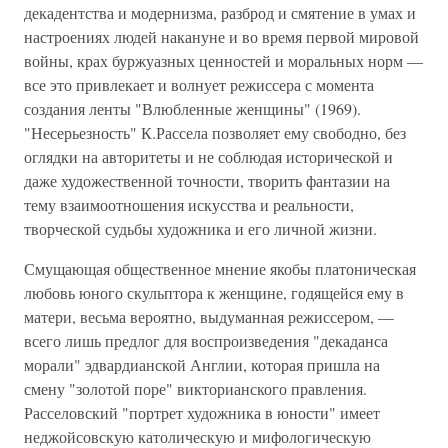
декадентства и модернизма, разброд и смятение в умах и
настроениях людей накануне и во время первой мировой
войны, крах буржуазных ценностей и моральных норм —
все это привлекает и волнует режиссера с момента
создания ленты "Влюбленные женщины" (1969).
"Несерьезность" К.Рассела позволяет ему свободно, без
оглядки на авторитеты и не соблюдая исторической и
даже художественной точности, творить фантазии на
тему взаимоотношения искусства и реальности,
творческой судьбы художника и его личной жизни.
Смущающая общественное мнение якобы платоническая
любовь юного скульптора к женщине, годящейся ему в
матери, весьма вероятно, выдуманная режиссером, —
всего лишь предлог для воспроизведения "декаданса
морали" эдвардианской Англии, которая пришла на
смену "золотой поре" викторианского правления.
Расселовский "портрет художника в юности" имеет
неджойсовскую католическую и мифологическую