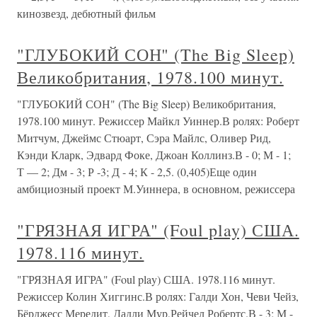
кинозвезд, дебютный фильм
"ГЛУБОКИЙ СОН" (The Big Sleep)
Великобритания, 1978.100 минут.
"ГЛУБОКИЙ СОН" (The Big Sleep) Великобритания,
1978.100 минут. Режиссер Майкл Уиннер.В ролях: Роберт
Митчум, Джеймс Стюарт, Сэра Майлс, Оливер Рид,
Кэнди Кларк, Эдвард Фоке, Джоан Коллинз.В - 0; М - 1;
Т — 2; Дм - 3; Р -3; Д - 4; К - 2,5. (0,405)Еще один
амбициозный проект М.Уиннера, в основном, режиссера
"ГРЯЗНАЯ ИГРА" (Foul play) США.
1978.116 минут.
"ГРЯЗНАЯ ИГРА" (Foul play) США. 1978.116 минут.
Режиссер Колин Хиггинс.В ролях: Галди Хон, Чеви Чейз,
Бёрджесс Мередит, Дадли Мур,Рейчел Робертс.В - 3; М -