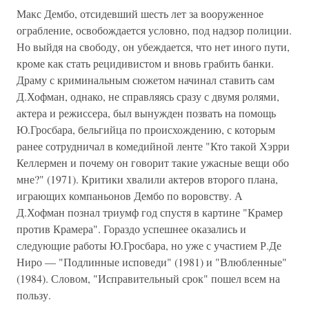
Макс Дембо, отсидевший шесть лет за вооруженное
ограбление, освобождается условно, под надзор полиции.
Но выйдя на свободу, он убеждается, что нет иного пути,
кроме как стать рецидивистом и вновь грабить банки.
Драму с криминальным сюжетом начинал ставить сам
Д.Хофман, однако, не справляясь сразу с двумя ролями,
актера и режиссера, был вынужден позвать на помощь
Ю.Гросбара, бельгийца по происхождению, с которым
ранее сотрудничал в комедийной ленте "Кто такой Хэрри
Келлермен и почему он говорит такие ужасные вещи обо
мне?" (1971). Критики хвалили актеров второго плана,
играющих компаньонов Дембо по воровству. А
Д.Хофман познал триумф год спустя в картине "Крамер
против Крамера". Гораздо успешнее оказались и
следующие работы Ю.Гросбара, но уже с участием Р.Де
Ниро — "Подлинные исповеди" (1981) и "Влюбленные"
(1984). Словом, "Исправительный срок" пошел всем на
пользу.