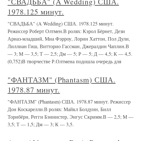
"СВАДЬБА" (A Wedding) США.
1978.125 минут.
"СВАДЬБА" (A Wedding) США. 1978.125 минут.
Режиссер Роберт Олтмен.В ролях: Кэрол Бёрнет, Дези
Арназ-младший, Миа Фэрроу, Лорин Хаттон, Пол Дули,
Лиллиан Гиш, Витторио Гассман, Джералдин Чаплин.В
— 3; М — 3,5; Т — 2,5; Дм — 5; Р — 5; Д — 4,5; К — 4,5.
(0,752)В творчестве Р.Олтмена подошла очередь для
"ФАНТАЗМ" (Phantasm) США.
1978.87 минут.
"ФАНТАЗМ" (Phantasm) США. 1978.87 минут. Режиссер
Дон Коскарелли.В ролях: Майкл Болдуин, Билл
Торнбёрн, Регги Бэннистер, Энгус Скримм.В — 2,5; М —
3,5; Т — 1,5; Дм — 3; К — 3,5.