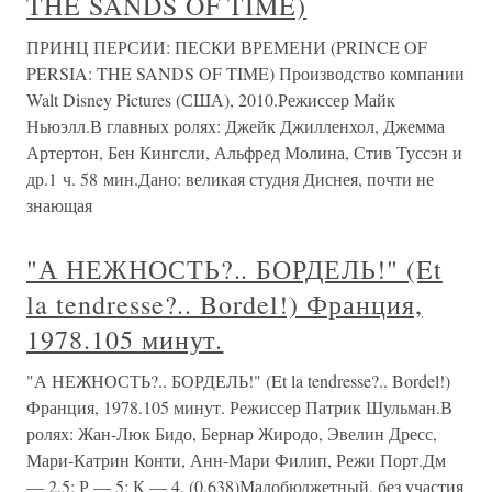
THE SANDS OF TIME)
ПРИНЦ ПЕРСИИ: ПЕСКИ ВРЕМЕНИ (PRINCE OF
PERSIA: THE SANDS OF TIME) Производство компании
Walt Disney Pictures (США), 2010.Режиссер Майк
Ньюэлл.В главных ролях: Джейк Джилленхол, Джемма
Артертон, Бен Кингсли, Альфред Молина, Стив Туссэн и
др.1 ч. 58 мин.Дано: великая студия Диснея, почти не
знающая
"А НЕЖНОСТЬ?.. БОРДЕЛЬ!" (Et
la tendresse?.. Bordel!) Франция,
1978.105 минут.
"А НЕЖНОСТЬ?.. БОРДЕЛЬ!" (Et la tendresse?.. Bordel!)
Франция, 1978.105 минут. Режиссер Патрик Шульман.В
ролях: Жан-Люк Бидо, Бернар Жиродо, Эвелин Дресс,
Мари-Катрин Конти, Анн-Мари Филип, Режи Порт.Дм
— 2,5; Р — 5; К — 4, (0,638)Малобюджетный, без участия