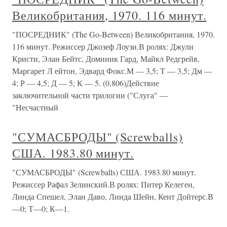
Великобритания, 1970. 116 минут.
"ПОСРЕДНИК" (The Go-Between) Великобритания, 1970.
116 минут. Режиссер Джозеф Лоузи.В ролях: Джули
Кристи, Элан Бейтс, Доминик Гард, Майкл Редгрейв,
Маргарет Л ейтон, Эдвард Фокс.М — 3,5; Т — 3,5; Дм —
4; Р — 4,5; Д — 5; К — 5. (0,806)Действие
заключительной части трилогии ("Слуга" —
"Несчастный
"СУМАСБРОДЫ" (Screwballs)
США. 1983.80 минут.
"СУМАСБРОДЫ" (Screwballs) США. 1983.80 минут.
Режиссер Рафал Зелинский.В ролях: Питер Келеген,
Линда Спешел, Элан Даво, Линда Шейн, Кент Дойтерс.В
—0; Т—0; К—1.