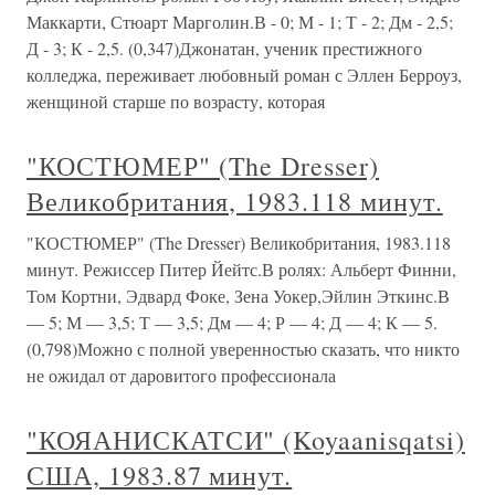
Маккарти, Стюарт Марголин.В - 0; М - 1; Т - 2; Дм - 2,5;
Д - 3; К - 2,5. (0,347)Джонатан, ученик престижного
колледжа, переживает любовный роман с Эллен Берроуз,
женщиной старше по возрасту, которая
"КОСТЮМЕР" (The Dresser)
Великобритания, 1983.118 минут.
"КОСТЮМЕР" (The Dresser) Великобритания, 1983.118
минут. Режиссер Питер Йейтс.В ролях: Альберт Финни,
Том Кортни, Эдвард Фоке, Зена Уокер,Эйлин Эткинс.В
— 5; М — 3,5; Т — 3,5; Дм — 4; Р — 4; Д — 4; К — 5.
(0,798)Можно с полной уверенностью сказать, что никто
не ожидал от даровитого профессионала
"КОЯАНИСКАТСИ" (Koyaanisqatsi)
США, 1983.87 минут.