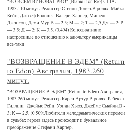
"ВО ВСЕМ ВИНОВАТ РИО" (Blame it on Rio) США.
1983.110 минут. Режиссер Стенли Донен.В ролях: Майкл
Кейн, Джозеф Болонья, Валери Харпер, Мишель
Джонсон, Деми Мур.В — 2,5; М — 2; Т — 2,5 Дм — 2; Р
— 3,5; Д — 2; К — 3,5. (0,494) Консервативно
настроенные по отношению к адюльтеру американцы
все-таки
"ВОЗВРАЩЕНИЕ В ЭДЕМ" (Return
to Eden) Австралия, 1983.260
минут.
"ВОЗВРАЩЕНИЕ В ЭДЕМ" (Return to Eden) Австралия,
1983.260 минут. Режиссер Карен Артур.В ролях: Ребекка
Гиллинг. Джеймс Рейн, Уэнди Хьюз, Джеймс Смайли.В -
3; К — 2,5. (0,509)Любители мелодраматических перемен
в судьбах героев (здесь происходит и буквальное
преображение Стефани Харпер,