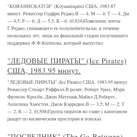
"КОЯАНИСКАТСИ" (Koyaanisqatsi) США, 1983.87
минут. Режиссер Годфри Реджо.В — 4; М — 4; Т — 4; Дм
— 4,5; Р — 6; Д — 5,5; К—б. (0,924)Появление ленты
Г.Реджо, снимавшего ее полулюбительски, в течение
нескольких лет, лишь на финальной стадии получившего
поддержку Ф.Ф.Копполы, который выпустил
"ЛЕДОВЫЕ ПИРАТЫ" (Ice Pirates)
США, 1983.95 минут.
"ЛЕДОВЫЕ ПИРАТЫ" (Ice Pirates) США, 1983.95 минут.
Режиссер Стюарт Рэффилл.В ролях: Роберт Урих, Мэри
Фрэнсис Кросби, Джон Матушак,Майкл Д.Робертс,
Анхелика Хьюстон, Джон Кэрредин.В — 3,5; М — 2; Т
— 2; К — 2. (0,508)Группа пиратов во главе с капитаном
рыщет по космическим просторам в поисках
"ПОСРЕДНИК" (The Go-Between)