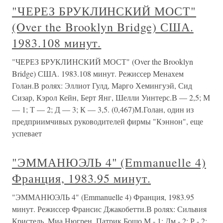
"ЧЕРЕЗ БРУКЛИНСКИЙ МОСТ"
(Over the Brooklyn Bridge) США.
1983.108 минут.
"ЧЕРЕЗ БРУКЛИНСКИЙ МОСТ" (Over the Brooklyn
Bridge) США. 1983.108 минут. Режиссер Менахем
Голан.В ролях: Эллиот Гулд, Марго Хемингуэй, Сид
Сизар, Кэрол Кейн, Берт Янг, Шелли Уинтерс.В — 2,5; М
— 1; Т — 2; Д — 3; К — 3,5. (0,467)М.Голан, один из
предприимчивых руководителей фирмы "Кэннон", еще
успевает
"ЭММАНЮЭЛЬ 4" (Emmanuelle 4)
Франция, 1983.95 минут.
"ЭММАНЮЭЛЬ 4" (Emmanuelle 4) Франция, 1983.95
минут. Режиссер Франсис Джакобетти.В ролях: Сильвия
Кристель, Миа Нюгрен, Патрик Бошо.М - 1; Дм - 2; Р - 2;