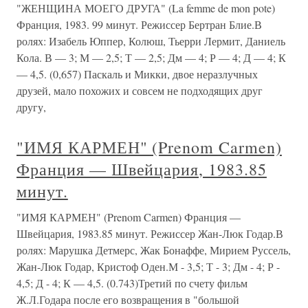
"ЖЕНЩИНА МОЕГО ДРУГА" (La femme de mon pote)
Франция, 1983. 99 минут. Режиссер Бертран Блие.В
ролях: Изабель Юппер, Колюш, Тьерри Лермит, Даниель
Кола. В — 3; М — 2,5; Т — 2,5; Дм — 4; Р — 4; Д — 4; К
— 4,5. (0,657) Паскаль и Микки, двое неразлучных
друзей, мало похожих и совсем не подходящих друг
другу,
"ИМЯ КАРМЕН" (Prenom Carmen)
Франция — Швейцария, 1983.85
минут.
"ИМЯ КАРМЕН" (Prenom Carmen) Франция —
Швейцария, 1983.85 минут. Режиссер Жан-Люк Годар.В
ролях: Марушка Детмерс, Жак Бонаффе, Мирием Руссель,
Жан-Люк Годар, Кристоф Оден.М - 3,5; Т - 3; Дм - 4; Р -
4,5; Д - 4; К — 4,5. (0.743)Третий по счету фильм
Ж.Л.Годара после его возвращения в "большой