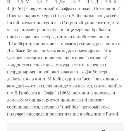
В — 4,5; М — 3,5; Т — 3; Дм — 3; Р — 4,5; Д — 3,5; К —
4. (0,765) Современный парафраз на тему "Пигмалиона".
Простая парикмахерша Сьюзен Уайт, называющая себя
Ритой, желает поступить в Открытый университет, для
чего нанимает репетитора в лице Фрэнка Брайанта,
профессора литературы, циника и любителя виски.
Л.Гилберт предпочитает в промежутке между сериями о
Джеймсе Бонде снимать комедии и мелодрамы. Эта
удачная комедия поставлена на основе "хитового"
лондонского спектакля, откуда, кстати, перешла и
неординарная, порой экстравагантная Дж.Уолтерс,
дебютантка в кино. М.Кейн, один из "асов" всех видов
комедий — от эксцентрики до трагифарса, снимавшийся
и у Л.Гилберта в "Элфи" (1966), истории о ловеласе и
дамском угоднике, рисует иронический портрет
состарившегося, усталого "плейбоя", который тоже
получает определенное воспитание в общении с Ритой.