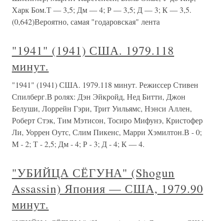
Харк Бом.Т — 3,5; Дм — 4; Р — 3,5; Д — 3; К — 3,5.
(0,642)Вероятно, самая "годаровская" лента
"1941" (1941) США. 1979.118
минут.
"1941" (1941) США. 1979.118 минут. Режиссер Стивен
Спилберг.В ролях: Дэн Эйкройд, Нед Битти, Джон
Белуши, Лоррейн Гэри, Трит Уильямс, Нэнси Аллен,
Роберт Стэк, Тим Мэтисон, Тосиро Мифунэ, Кристофер
Ли, Уоррен Оутс, Слим Пикенс, Марри Хэмилтон.В - 0;
М - 2; Т - 2,5; Дм - 4; Р - 3; Д - 4; К — 4.
"УБИЙЦА СЁГУНА" (Shogun
Assassin) Япония — США, 1979.90
минут.