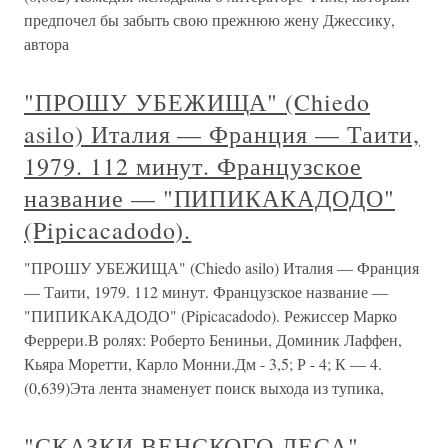
предпочел бы забыть свою прежнюю жену Джессику,
автора
"ПРОШУ УБЕЖИЩА" (Chiedo
asilo) Италия — Франция — Таити,
1979. 112 минут. Французское
название — "ПИПИКАКАДОДО"
(Pipicacadodo).
"ПРОШУ УБЕЖИЩА" (Chiedo asilo) Италия — Франция
— Таити, 1979. 112 минут. Французское название —
"ПИПИКАКАДОДО" (Pipicacadodo). Режиссер Марко
Феррери.В ролях: Роберто Бениньи, Доминик Лаффен,
Кьяра Моретти, Карло Монни.Дм - 3,5; Р - 4; К — 4.
(0,639)Эта лента знаменует поиск выхода из тупика,
"СКАЗКИ ВЕНСКОГО ЛЕСА"