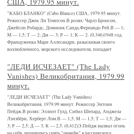
США, 1979.95 минут.
"КАБО БЛАНКО" (Cabo Blanco) США, 1979.95 минут.
Режиссер Джек Ли Томпсон.В ролях: Чарлз Бронсон,
Джейсон Робардс, Доминик Санда,Фернандо Рей.В — 1;
М — 1,5; Т — 2; Дм — 3; Р — 1; К — 2. (0,346)1948 год.
Француженка Мари Аллесандри, разыскивая своего
возлюбленного, морского исследователя, попадает
"ЛЕДИ ИСЧЕЗАЕТ" (The Lady
Vanishes) Великобритания, 1979.99
минут.
"ЛЕДИ ИСЧЕЗАЕТ" (The Lady Vanishes)
Великобритания, 1979.99 минут. Режиссер Энтони
Пейдж.В ролях: Эллиот Гулд, Сибил Шепард, Анджела
Лэнзбёри, Херберт Лом.В — 1,5; М — 1,5; Т — 1,5; Дм —
3; Р — 2,5; Д — 3; К — 2,5. (0,412)Э.Пейдж вызвал огонь
на себя, решившись снять "римейк" классического