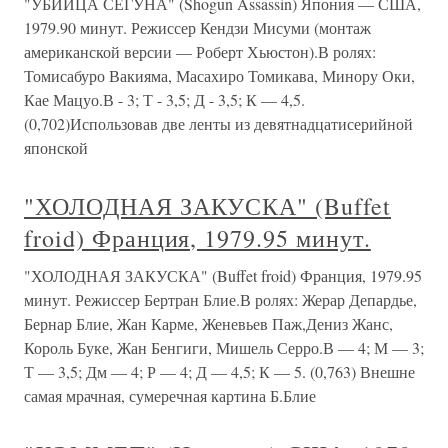
"УБИЙЦА СЁГУНА" (Shogun Assassin) Япония — США,
1979.90 минут. Режиссер Кендзи Мисуми (монтаж
американской версии — Роберт Хьюстон).В ролях:
Томисабуро Вакияма, Масахиро Томикава, Минору Оки,
Кае Мацуо.В - 3; Т - 3,5; Д - 3,5; К — 4,5.
(0,702)Использовав две ленты из девятнадцатисерийной
японской
"ХОЛОДНАЯ ЗАКУСКА" (Buffet
froid) Франция, 1979.95 минут.
"ХОЛОДНАЯ ЗАКУСКА" (Buffet froid) Франция, 1979.95
минут. Режиссер Бертран Блие.В ролях: Жерар Депардье,
Бернар Блие, Жан Карме, Женевьев Паж,Дениз Жанс,
Король Буке, Жан Бенгиги, Мишель Серро.В — 4; М — 3;
Т — 3,5; Дм — 4; Р — 4; Д — 4,5; К — 5. (0,763) Внешне
самая мрачная, сумеречная картина Б.Блие