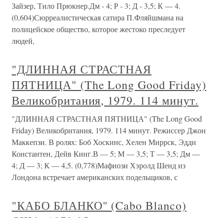
Зайзер, Тило Прюкнер.Дм - 4; Р - 3; Д - 3,5; К — 4.
(0,604)Сюрреалистическая сатира П.Фляйшмана на
полицейское общество, которое жестоко преследует
людей,
"ДЛИННАЯ СТРАСТНАЯ
ПЯТНИЦА" (The Long Good Friday)
Великобритания, 1979. 114 минут.
"ДЛИННАЯ СТРАСТНАЯ ПЯТНИЦА" (The Long Good
Friday) Великобритания, 1979. 114 минут. Режиссер Джон
Маккепзи. В ролях: Боб Хоскинс, Хелен Миррск, Эдди
Константен, Дейв Кинг.В — 5; М — 3,5; Т — 3,5; Дм —
4; Д — 3; К — 4,5. (0,778)Мафиози Хэролд Шенд из
Лондона встречает американских подельщиков, с
"КАБО БЛАНКО" (Cabo Blanco)