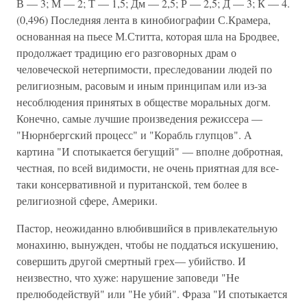
В — 3; М — 2; Т — 1,5; Дм — 2,5; Р — 2,5; Д — 3; К — 4.
(0,496) Последняя лента в кинобиографии С.Крамера,
основанная на пьесе М.Ститта, которая шла на Бродвее,
продолжает традицию его разговорных драм о
человеческой нетерпимости, преследовании людей по
религиозным, расовым и иным принципам или из-за
несоблюдения принятых в обществе моральных догм.
Конечно, самые лучшие произведения режиссера —
"Нюрнбергский процесс" и "Корабль глупцов". А
картина "И спотыкается бегущий" — вполне добротная,
честная, по всей видимости, не очень приятная для все-
таки консервативной и пуританской, тем более в
религиозной сфере, Америки.
Пастор, неожиданно влюбившийся в привлекательную
монахиню, вынужден, чтобы не поддаться искушению,
совершить другой смертный грех— убийство. И
неизвестно, что хуже: нарушение заповеди "Не
прелюбодействуй" или "Не убий". Фраза "И спотыкается