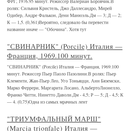
ФРГ, 1976.95 минут. Режиссер Валериан Боровчик.В
ролях: Сильвия Кристель, Джо Даллесандро, Мирей
Одибер, Андре Фалькон, Дени Манюэль.Дм — 3; Д — 2;
К — 1,5. (0,361)Вероятно, следовало бы перевести
название иначе — "Обочина". Хотя тут
"СВИНАРНИК" (Porcile) Италия —
Франция, 1969.100 минут.
"СВИНАРНИК" (Porcile) Италия — Франция, 1969.100
минут. Режиссер Пьер Паоло Пазолини.В ролях: Пьер
Клементи, Жан-Пьер Лео, Уго Тоньяцци, Анн Бяземски,
Марко Феррери, Маргарита Лосано, АльбертоЛионелло,
Франко Читти, Нинетто Даволи.Дм - 4,5; Р — 5; Д - 4,5; К
— 4. (0,75)Одна из самых мрачных лент
"ТРИУМФАЛЬНЫЙ МАРШ"
(Marcia trionfale) Италия —