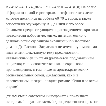
В - 4; М - 4; Т - 4; Дм - 3,5; Р - 4,5; К — 4. (0,8) На волне
эйфории от целой серии ярких антифашистских лент,
которые появились на рубеже 60-70-х годов, а также
сопоставляя эту картину В. Де Сики с его более
бледными предшествующими произведениями, критики
превознесли добротную, мягко, интеллигентно, с
деликатностью сделанную экранизацию известного
романа Дж.Бассани. Затрагивая незамеченную многими
писателями щекотливую тему преследования
итальянскими фашистами (разумеется, под давлением
нацистов) своих соотечественников еврейского
происхождения, в том числе из аристократических,
респектабельных семей, Дж.Бассани, как и в
перенесенном на экран позднее романе "Очки в золотой
оправе"
(фильм был в советском кинопрокате), показывает
невидимый, неулавливаемый до определенного времени,