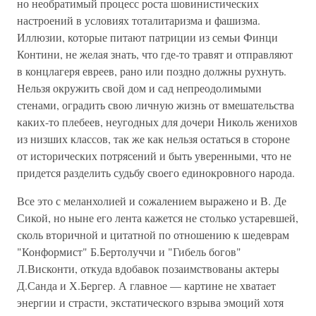
но необратимый процесс роста шовинистических
настроений в условиях тоталитаризма и фашизма.
Иллюзии, которые питают патриции из семьи Финци
Контини, не желая знать, что где-то травят и отправляют
в концлагеря евреев, рано или поздно должны рухнуть.
Нельзя окружить свой дом и сад непреодолимыми
стенами, оградить свою личную жизнь от вмешательства
каких-то плебеев, неугодных для дочери Николь женихов
из низших классов, так же как нельзя остаться в стороне
от исторических потрясений и быть уверенными, что не
придется разделить судьбу своего единокровного народа.
Все это с меланхолией и сожалением выражено и В. Де
Сикой, но ныне его лента кажется не столько устаревшей,
сколь вторичной и цитатной по отношению к шедеврам
"Конформист" Б.Бертолуччи и "Гибель богов"
Л.Висконти, откуда вдобавок позаимствованы актеры
Д.Санда и Х.Бергер. А главное — картине не хватает
энергии и страсти, экстатического взрыва эмоций хотя