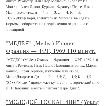
минут. Режиссер Жан Пьер Мельвиль.В ролях: Ив
Монтан, Ален Делон, Бурвиль, Франсуа Перье, Джан
Мария Волонте.Дм — 4; Р — 3; Д — 4; К — 5.
(0,667)Джеф Кори, грабитель из Марселя, выйдя из
тюрьмы, собирается по предложению охранника с
ювелирной
"МЕДЕЯ" (Medea) Италия —
Франция — ФРГ, 1969.110 минут.
"МЕДЕЯ" (Medea) Италия — Франция — ФРГ, 1969.110
минут. Режиссер Пьер Паоло Пазолини.В ролях: Мария
Каллас, Лоран Терзиев, Джузеппе Джентиле,
МариоДжиротти.Дм — 4; Р — 3,5; Д — 4,5; К — 4,5.
(0,688)"Медея" продолжает культурно-исторический цикл
П.П.Пазолини, начатый лентой "Царь Эдип".
"МОЛОДОЙ ТОСКАНИНИ" (Young