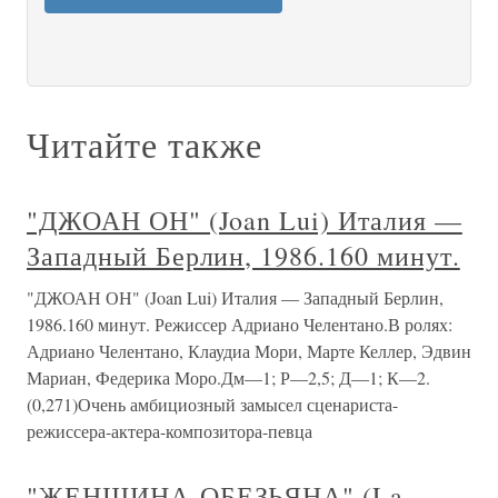
Читайте также
"ДЖОАН ОН" (Joan Lui) Италия —
Западный Берлин, 1986.160 минут.
"ДЖОАН ОН" (Joan Lui) Италия — Западный Берлин,
1986.160 минут. Режиссер Адриано Челентано.В ролях:
Адриано Челентано, Клаудиа Мори, Марте Келлер, Эдвин
Мариан, Федерика Моро.Дм—1; Р—2,5; Д—1; К—2.
(0,271)Очень амбициозный замысел сценариста-
режиссера-актера-композитора-певца
"ЖЕНЩИНА-ОБЕЗЬЯНА" (La