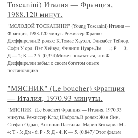
Toscanini) Италия — Франция,
1988.120 минут.
"МОЛОДОЙ ТОСКАНИНИ" (Young Toscanini) Италия —
Франция, 1988.120 минут. Режиссер Франко
Дзеффирелли.В ролях: К.Томас Хауэлл, Элизабет Тейлор,
Софи У орд, Пэт Хейвуд, Филипп Нуаре.Дм — 1; Р — 3;
Д — 2; К — 2,5. (0,354)Может показаться, что Ф.
Дзеффирелли забыл о своем богатом опыте
постановщика
"МЯСНИК" (Le boucher) Франция
— Италия, 1970.93 минуты.
"МЯСНИК" (Le boucher) Франция — Италия, 1970.93
минуты. Режиссер Клод Шаброль.В ролях: Жан Янн,
Стефан Одран, Антонио Пассалиа, Марио Беккариа.М -
4; Т - 3; Дм - 6; Р - 5; Д - 4; К — 5. (0,847)"Этот фильм