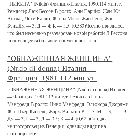
"НИКИТА" (Nikita) Франция-Италия, 1990.114 минут.
Режиссер Люк Бессон.В ролях: Анн Парийо, Жан-Юг
Англад, Чеки Карио, Жанна Моро, Жан Рено, Жан
Буиз.Дм — 3; Д — 4; К — 3,5. (0,583)Честно признаюсь,
что был несколько разочарован новой работой Л.Бессона,
пользующейся большой популярностью не
"ОБНАЖЕННАЯ ЖЕНЩИНА"
(Nudo di donna) Италия —
Франция, 1981.112 минут.
"ОБНАЖЕННАЯ ЖЕНЩИНА" (Nudo di donna) Италия
— Франция, 1981.112 минут. Режиссер Нино
Манфреди.В ролях: Нино Манфреди, Элеонора Джорджи,
Жан-Пьер Кассель, Жорж Вильсон.В — 3; М — 3; Т — 3;
Дм — 3; Р — 3; Д — 3,5; К — 4. (0,621)Сандро,
книготорговец из Венеции, однажды видит на
фотопортрете