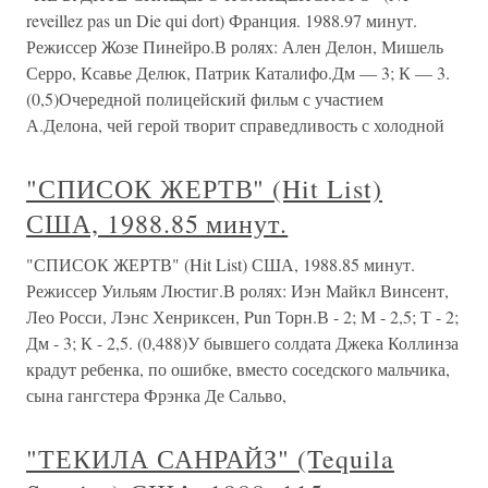
reveillez pas un Die qui dort) Франция. 1988.97 минут.
Режиссер Жозе Пинейро.В ролях: Ален Делон, Мишель
Серро, Ксавье Делюк, Патрик Каталифо.Дм — 3; К — 3.
(0,5)Очередной полицейский фильм с участием
А.Делона, чей герой творит справедливость с холодной
"СПИСОК ЖЕРТВ" (Hit List)
США, 1988.85 минут.
"СПИСОК ЖЕРТВ" (Hit List) США, 1988.85 минут.
Режиссер Уильям Люстиг.В ролях: Иэн Майкл Винсент,
Лео Росси, Лэнс Хенриксен, Pun Торн.В - 2; М - 2,5; Т - 2;
Дм - 3; К - 2,5. (0,488)У бывшего солдата Джека Коллинза
крадут ребенка, по ошибке, вместо соседского мальчика,
сына гангстера Фрэнка Де Сальво,
"ТЕКИЛА САНРАЙЗ" (Tequila