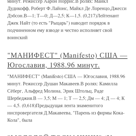
минут. Режиссер Аарон Норрис.В ролях: Майкл
Дудикофф, Роберт Ф.Лайонс, Майкл Де Лоренцо,Джесси
Дэбсон.В—1; Т—0; Д—2,5; К—1,5. (0,217)Лейтенант
Джек Найт (то есть "Рыцарь") наводит порядок в
подчиненном ему взводе и честно исполняет свой
воинский
"МАНИФЕСТ" (Manifesto) США —
Югославия, 1988.96 минут.
"МАНИФЕСТ" (Manifesto) США — Югославия, 1988.96
минут. Режиссер Душан Макавеев.В ролях: Камилла
Сёберг, Альфред Молина, Эрик Штольц, Раде
Шербеджия.В — 3,5; М — 1; Т — 2,5; Дм — 4; Д — 4; К
— 4,5. (0,618)Предыдущая лента знаменитого
ниспровергателя Д.Макавеева, "Парень из фирмы Кока-
Кола", была