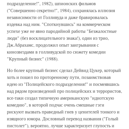
подразделение!", 1982), шпионских фильмов
("Совершенно секретно!", 1984), сохранялась иллюзия
независимости от Голливуда и даже бравировалась
издевка над ним. "Споткнувшись" на коммерческом
успехе уже не явно пародийной работы "Безжалостные
люди" (без восклицательного знака!), один из трио,
Дж.Абрахамс, продолжил опыт заигрывания с
кинозвездами в голливудской по сюжету комедии
"Крупный бизнес" (1988).
Но более крупный бизнес сделал Дейвид Цукер, который
хоть и пошел по проторенному пути, позаимствовав
идею из "Полицейского подразделения!" и посмеявшись
над рядом произведений про полицейских и террористов,
все-таки создал типичную американскую "идиотскую
комедию", в которой подчас очень смешные гэги
рискуют вызвать праведный гнев у ценителей тонкого и
изящного юмора. Дословный перевод названия ("Голый
пистолет"), вероятно, лучше характеризует глупость и