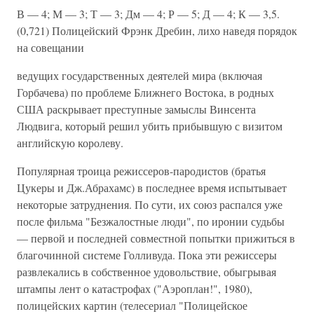
В — 4; М — 3; Т — 3; Дм — 4; Р — 5; Д — 4; К — 3,5.
(0,721) Полицейский Фрэнк Дребин, лихо наведя порядок
на совещании
ведущих государственных деятелей мира (включая
Горбачева) по проблеме Ближнего Востока, в родных
США раскрывает преступные замыслы Винсента
Людвига, который решил убить прибывшую с визитом
английскую королеву.
Популярная троица режиссеров-пародистов (братья
Цукеры и Дж.Абрахамс) в последнее время испытывает
некоторые затруднения. По сути, их союз распался уже
после фильма "Безжалостные люди", по иронии судьбы
— первой и последней совместной попытки прижиться в
благочинной системе Голливуда. Пока эти режиссеры
развлекались в собственное удовольствие, обыгрывая
штампы лент о катастрофах ("Аэроплан!", 1980),
полицейских картин (телесериал "Полицейское