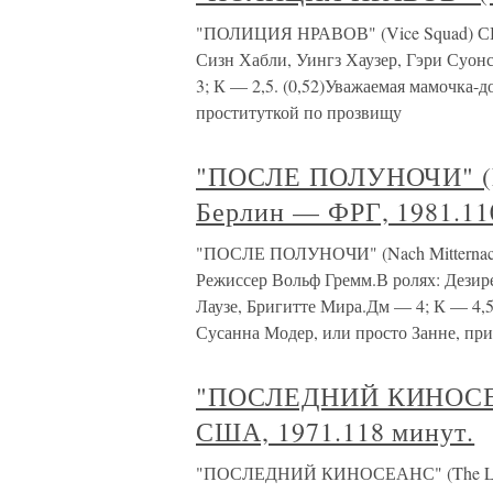
"ПОЛИЦИЯ НРАВОВ" (Vice Squad) США
Сизн Хабли, Уингз Хаузер, Гэри Суонс
3; К — 2,5. (0,52)Уважаемая мамочка-д
проституткой по прозвищу
"ПОСЛЕ ПОЛУНОЧИ" (Na
Берлин — ФРГ, 1981.11
"ПОСЛЕ ПОЛУНОЧИ" (Nach Mitternach
Режиссер Вольф Гремм.В ролях: Дезир
Лаузе, Бригитте Мира.Дм — 4; К — 4,5
Сусанна Модер, или просто Занне, прие
"ПОСЛЕДНИЙ КИНОСЕАНС
США, 1971.118 минут.
"ПОСЛЕДНИЙ КИНОСЕАНС" (The Last P