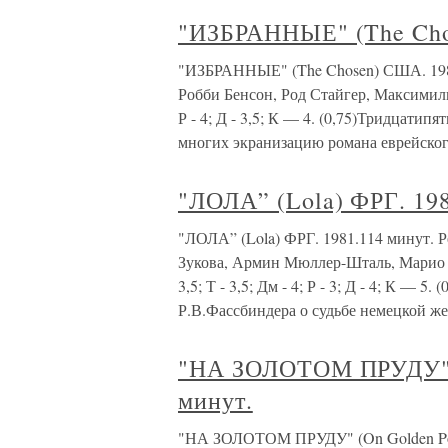
"ИЗБРАННЫЕ" (The Cho
"ИЗБРАННЫЕ" (The Chosen) США. 1981
Робби Бенсон, Род Стайгер, Максимилиан
Р - 4; Д - 3,5; К — 4. (0,75)Тридцат
многих экранизацию романа еврейског
"ЛОЛА” (Lola) ФРГ. 198
"ЛОЛА” (Lola) ФРГ. 1981.114 минут. 
Зукова, Армин Мюллер-Шталь, Марио 
3,5; Т - 3,5; Дм - 4; Р - 3; Д - 4; К — 
Р.В.Фассбиндера о судьбе немецкой 
"НА ЗОЛОТОМ ПРУДУ" (
минут.
"НА ЗОЛОТОМ ПРУДУ" (On Golden Pon