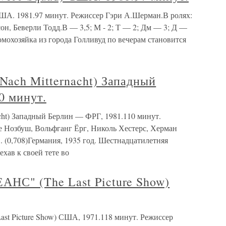
. 1981.97 минут. Режиссер Гэри А.Шерман.В ролях:
он, Беверли Тодд.В — 3,5; М - 2; Т — 2; Дм — 3; Д —
омохозяйка из города Голливуд по вечерам становится
ch Mitternacht) Западный
0 минут.
t) Западный Берлин — ФРГ, 1981.110 минут.
е Нозбуш, Вольфганг Ёрг, Николь Хестерс, Херман
. (0,708)Германия, 1935 год. Шестнадцатилетняя
хав к своей тете во
" (The Last Picture Show)
icture Show) США, 1971.118 минут. Режиссер