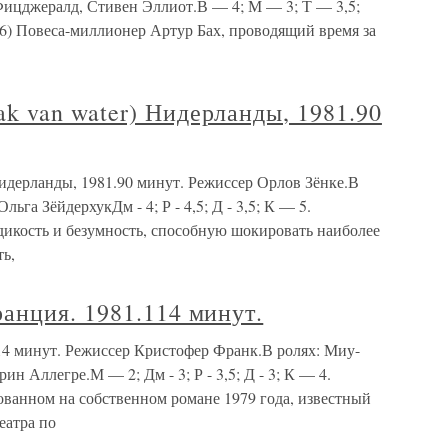
ицджералд, Стивен Эллиот.В — 4; М — 3; Т — 3,5;
656) Повеса-миллионер Артур Бах, проводящий время за
 van water) Нидерланды, 1981.90
дерланды, 1981.90 минут. Режиссер Орлов Зёнке.В
ьга ЗёйдерхукДм - 4; Р - 4,5; Д - 3,5; К — 5.
 дикость и безумность, способную шокировать наиболее
ь,
анция. 1981.114 минут.
4 минут. Режиссер Кристофер Франк.В ролях: Миу-
н Аллегре.М — 2; Дм - 3; Р - 3,5; Д - 3; К — 4.
нованном на собственном романе 1979 года, известный
еатра по