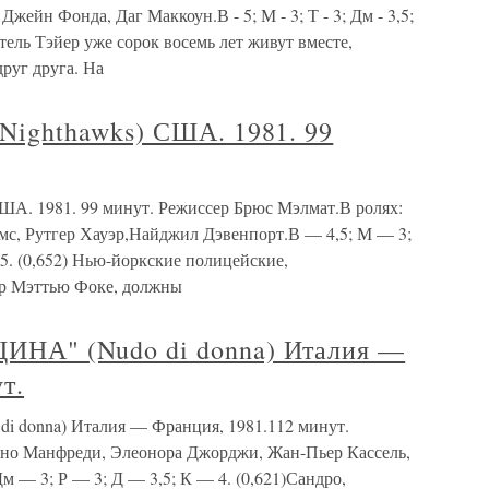
жейн Фонда, Даг Маккоун.В - 5; М - 3; Т - 3; Дм - 3,5;
 Этель Тэйер уже сорок восемь лет живут вместе,
друг друга. На
ghthawks) США. 1981. 99
. 1981. 99 минут. Режиссер Брюс Мэлмат.В ролях:
мс, Рутгер Хауэр,Найджил Дэвенпорт.В — 4,5; М — 3;
,5. (0,652) Нью-йоркские полицейские,
гр Мэттью Фоке, должны
А" (Nudo di donna) Италия —
т.
nna) Италия — Франция, 1981.112 минут.
но Манфреди, Элеонора Джорджи, Жан-Пьер Кассель,
 — 3; Р — 3; Д — 3,5; К — 4. (0,621)Сандро,