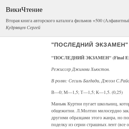
ВикиЧтение
Вторая книга авторского каталога фильмов +500 (Алфавитны
Кудрявцев Сергей
"ПОСЛЕДНИЙ ЭКЗАМЕН" (F
"ПОСЛЕДНИЙ ЭКЗАМЕН" (Final Exa
Режиссер Джимми Хьюстон.
В ролях: Сесиль Багдади, Джоэл С.Райс
В—0; М—1,5; Т—1,5; К—1,5. (0,25)
Маньяк Куртни пугает школьниц, кото
общежитии. Л.Молтин милосердно закл
другими образцами этого жанра, но по
поделку из серии страшных лент (все 