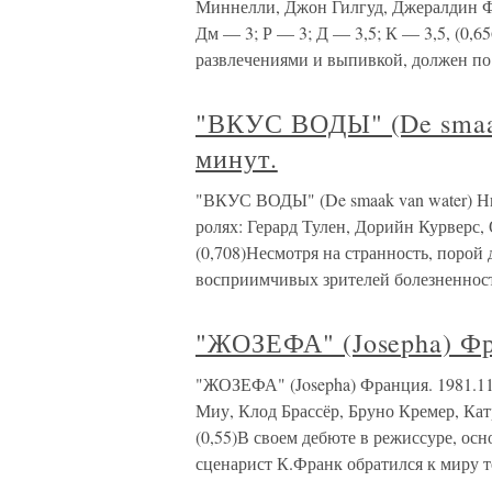
Миннелли, Джон Гилгуд, Джералдин Ф
Дм — 3; Р — 3; Д — 3,5; К — 3,5, (0,
развлечениями и выпивкой, должен по
"ВКУС ВОДЫ" (De smaak
минут.
"ВКУС ВОДЫ" (De smaak van water) Ни
ролях: Герард Тулен, Дорийн Курверс, Ол
(0,708)Несмотря на странность, порой
восприимчивых зрителей болезненност
"ЖОЗЕФА" (Josepha) Фр
"ЖОЗЕФА" (Josepha) Франция. 1981.11
Миу, Клод Брассёр, Бруно Кремер, Катри
(0,55)В своем дебюте в режиссуре, ос
сценарист К.Франк обратился к миру т