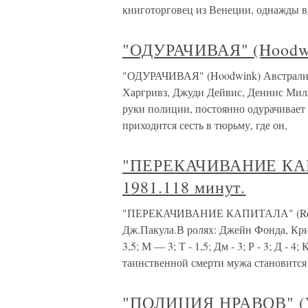
книготорговец из Венеции, однажды в
"ОДУРАЧИВАЯ" (Hoodwin
"ОДУРАЧИВАЯ" (Hoodwink) Австралия,
Харгривз, Джуди Дейвис, Деннис Мил
руки полиции, постоянно одурачивает 
приходится сесть в тюрьму, где он,
"ПЕРЕКАЧИВАНИЕ КАП
1981.118 минут.
"ПЕРЕКАЧИВАНИЕ КАПИТАЛА" (Rollov
Дж.Пакула.В ролях: Джейн Фонда, Кр
3,5; М — 3; Т - 1,5; Дм - 3; Р - 3; Д - 
таинственной смерти мужа становится
"ПОЛИЦИЯ НРАВОВ" (Vi