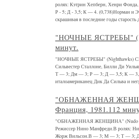
ролях: Кэтрин Хепберн, Хенри Фонда, Д
Р - 5; Д - 3,5; К — 4. (0,738)Норман и
скрашивая в последние годы старость 
"НОЧНЫЕ ЯСТРЕБЫ" (Ni
минут.
"НОЧНЫЕ ЯСТРЕБЫ" (Nighthawks) США
Сильвестер Сталлоне, Билли Ди Уилья
Т — 3; Дм — 3; Р — 3; Д — 3,5; К — 3
италоамериканец Дик Да Сильва и не
"ОБНАЖЕННАЯ ЖЕНЩИН
Франция, 1981.112 мину
"ОБНАЖЕННАЯ ЖЕНЩИНА" (Nudo di do
Режиссер Нино Манфреди.В ролях: Ни
Жорж Вильсон.В — 3; М — 3; Т — 3; Дм