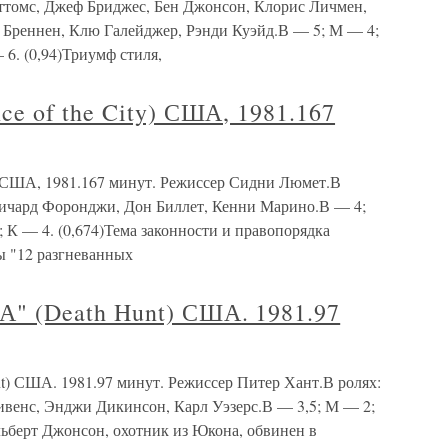
ттомс, Джеф Бриджес, Бен Джонсон, Клорис Личмен,
 Бреннен, Клю Галейджер, Рэнди Куэйд.В — 5; М — 4;
 6. (0,94)Триумф стиля,
e of the City) США, 1981.167
) США, 1981.167 минут. Режиссер Сидни Люмет.В
Ричард Форонджи, Дон Биллет, Кенни Марино.В — 4;
; К — 4. (0,674)Тема законности и правопорядка
ы "12 разгневанных
 (Death Hunt) США. 1981.97
США. 1981.97 минут. Режиссер Питер Хант.В ролях:
венс, Энджи Дикинсон, Карл Уэзерс.В — 3,5; М — 2;
Альберт Джонсон, охотник из Юкона, обвинен в