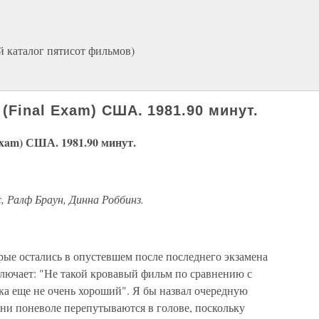
й каталог пятисот фильмов)
inal Exam) США. 1981.90 минут.
m) США. 1981.90 минут.
, Ралф Браун, Динна Роббинз.
рые остались в опустевшем после последнего экзамена
ючает: "Не такой кровавый фильм по сравнению с
ка еще не очень хороший". Я бы назвал очередную
они поневоле перепутываются в голове, поскольку