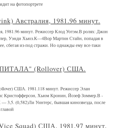
идит на фотопортрете
k) Австралия, 1981.96 минут.
 1981.96 минут. Режиссер Клод Уотэм.В ролях: Джон
лер, Уэнди Хьюз.К—4Вор Мартин Стайн, попадая в
ее, сбегая из-под стражи. Но однажды ему все-таки
ИТАЛА" (Rollover) США.
er) США. 1981.118 минут. Режиссер Элан
ис Кристофферсон, Хьюм Кронин, Йозеф Зоммер.В -
4; К — 3,5. (0,582)Ли Уинтерс, бывшая кинозвезда, после
 главой
ce Squad) США. 1981.97 минут.