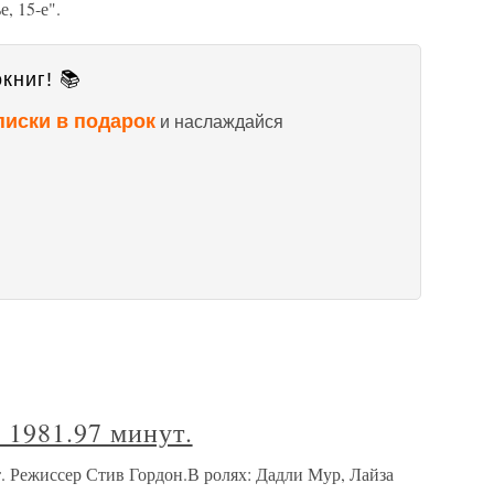
, 15-е".
книг! 📚
писки в подарок
и наслаждайся
 1981.97 минут.
. Режиссер Стив Гордон.В ролях: Дадли Мур, Лайза