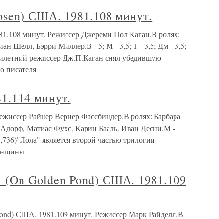
sen) США. 1981.108 минут.
.108 минут. Режиссер Джереми Пол Каган.В ролях:
 Шелл, Бэрри Миллер.В - 5; М - 3,5; Т - 3,5; Дм - 3,5;
ипятилетний режиссер Дж.П.Каган снял убедившую
о писателя
1.114 минут.
Режиссер Райнер Вернер Фассбиндер.В ролях: Барбара
Адорф, Матиас Фухс, Карин Бааль, Иван Десни.М -
5. (0,736)"Лола" является второй частью трилогии
женщины
On Golden Pond) США. 1981.109
d) США. 1981.109 минут. Режиссер Марк Райделл.В