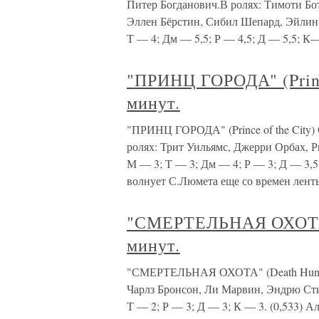
Питер Богданович.В ролях: Тимоти Бо
Эллен Бёрстин, Сибил Шепард, Эйлин
Т — 4; Дм — 5,5; Р — 4,5; Д — 5,5; К—
"ПРИНЦ ГОРОДА" (Princ
минут.
"ПРИНЦ ГОРОДА" (Prince of the City
ролях: Трит Уильямс, Джерри Орбах, 
М — 3; Т — 3; Дм — 4; Р — 3; Д — 3,5
волнует С.Люмета еще со времен лент
"СМЕРТЕЛЬНАЯ ОХОТА"
минут.
"СМЕРТЕЛЬНАЯ ОХОТА" (Death Hunt) 
Чарлз Бронсон, Ли Марвин, Эндрю Сти
Т — 2; Р — 3; Д — 3; К — 3. (0,533) 