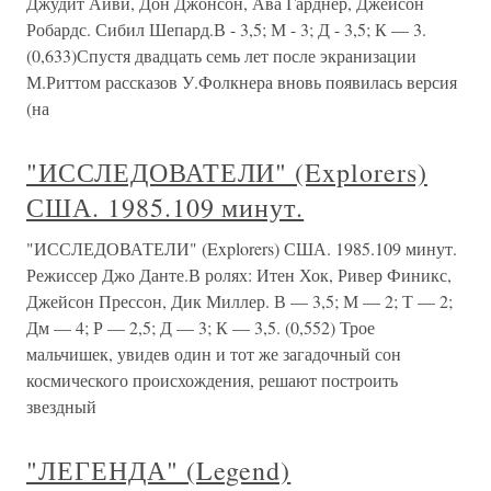
Джудит Айви, Дон Джонсон, Ава Гарднер, Джейсон
Робардс. Сибил Шепард.В - 3,5; М - 3; Д - 3,5; К — 3.
(0,633)Спустя двадцать семь лет после экранизации
М.Риттом рассказов У.Фолкнера вновь появилась версия
(на
"ИССЛЕДОВАТЕЛИ" (Explorers)
США. 1985.109 минут.
"ИССЛЕДОВАТЕЛИ" (Explorers) США. 1985.109 минут.
Режиссер Джо Данте.В ролях: Итен Хок, Ривер Финикс,
Джейсон Прессон, Дик Миллер. В — 3,5; М — 2; Т — 2;
Дм — 4; Р — 2,5; Д — 3; К — 3,5. (0,552) Трое
мальчишек, увидев один и тот же загадочный сон
космического происхождения, решают построить
звездный
"ЛЕГЕНДА" (Legend)