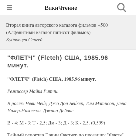
ВикиЧтение
Вторая книга авторского каталога фильмов +500
(Алфавитный каталог пятисот фильмов)
Кудрявцев Сергей
"ФЛЕТЧ" (Fletch) США, 1985.96
минут.
"ФЛЕТЧ" (Fletch) США, 1985.96 минут.
Режиссер Майкл Ритчи.
В ролях: Чеви Чейз, Джо Дон Бейкер, Тим Мэтисон, Дэна
Уилер-Николсон, Джина Дейвис.
В - 4; М - 3; Т - 2,5; Дм - 3; Д - 3; К - 2,5. (0,599)
Тайный репортер Эрвин Флетчер по прозвищу "Флетч"