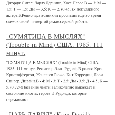
Джордж Сигел, Чарлз Дёрнинг, Хосе Перес.В — 3; М —
1,5; Т — 1,5; Дм — 3,5; К — 2. (0,453)У популярного
актера Б.Реинолдса возникли проблемы еще во время
съемок своей четвертой режиссерской работы.
"СУМЯТИЦА В МЫСЛЯХ"
(Trouble in Mind) США. 1985. 111
минут.
"СУМЯТИЦА В МЫСЛЯХ" (Trouble in Mind) США.
1985. 111 минут. Режиссер Элан Рудолф.В ролях: Крис
Кристофферсон, Женевьев Бюжо, Кит Кэрредин, Лори
Сингер, Дивайн.В - 4; М - 3; Т - 2,5; Дм - 3,5; Д - 4,5; К —
5. (0,724)Название ленты великолепно выражает и
состояние многих героев Э.Рудолфа, которые
переживают
"ЦАРЬ ДАВИД" (King David)