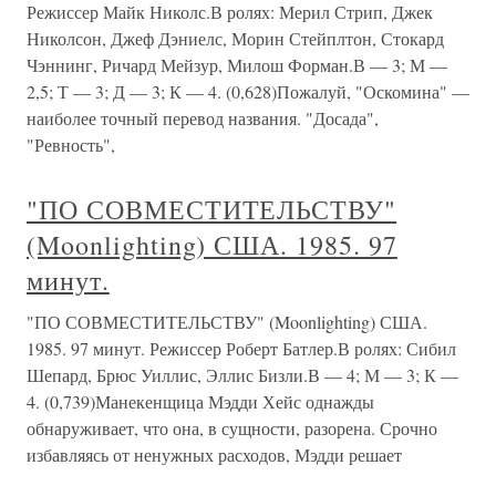
Режиссер Майк Николс.В ролях: Мерил Стрип, Джек
Николсон, Джеф Дэниелс, Морин Стейплтон, Стокард
Чэннинг, Ричард Мейзур, Милош Форман.В — 3; М —
2,5; Т — 3; Д — 3; К — 4. (0,628)Пожалуй, "Оскомина" —
наиболее точный перевод названия. "Досада",
"Ревность",
"ПО СОВМЕСТИТЕЛЬСТВУ"
(Moonlighting) США. 1985. 97
минут.
"ПО СОВМЕСТИТЕЛЬСТВУ" (Moonlighting) США.
1985. 97 минут. Режиссер Роберт Батлер.В ролях: Сибил
Шепард, Брюс Уиллис, Эллис Бизли.В — 4; М — 3; К —
4. (0,739)Манекенщица Мэдди Хейс однажды
обнаруживает, что она, в сущности, разорена. Срочно
избавляясь от ненужных расходов, Мэдди решает