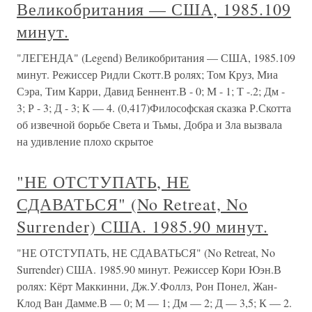
Великобритания — США, 1985.109
минут.
"ЛЕГЕНДА" (Legend) Великобритания — США, 1985.109
минут. Режиссер Ридли Скотт.В ролях; Том Круз, Миа
Сэра, Тим Карри, Давид Беннент.В - 0; М - 1; Т -.2; Дм -
3; Р - 3; Д - 3; К — 4. (0,417)Философская сказка Р.Скотта
об извечной борьбе Света и Тьмы, Добра и Зла вызвала
на удивление плохо скрытое
"НЕ ОТСТУПАТЬ, НЕ
СДАВАТЬСЯ" (No Retreat, No
Surrender) США. 1985.90 минут.
"НЕ ОТСТУПАТЬ, НЕ СДАВАТЬСЯ" (No Retreat, No
Surrender) США. 1985.90 минут. Режиссер Кори Юэн.В
ролях: Кёрт Маккинни, Дж.У.Фоллз, Рон Понел, Жан-
Клод Ван Дамме.В — 0; М — 1; Дм — 2; Д — 3,5; К — 2.