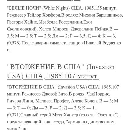
"БЕЛЫЕ НОЧИ" (White Nights) США. 1985.135 минут.
Режиссер Тейлор Хэкфорд.В ролях: Михаил Барышников,
Грегори Хайнс, Изабелла Росселлини,Ежи
Сколимовский, Хелен Миррен, Джералдин Пейдж.В —
3,5; М — 2,5; Т — 2,5; Дм — 2; Р — 3,5; Д — 4; К — 3,
(0,576) После аварии самолета танцор Николай Родченко
из
"ВТОРЖЕНИЕ В США" (Invasion
USA) США, 1985.107 минут.
"ВТОРЖЕНИЕ В США" (Invasion USA) США, 1985.107
минут. Режиссер Джозеф Зито.В ролях: ЧакНоррис,
Ричард Линч, Мелисса Профет, Алекс Колон. В — 3; М
— 3; Т — 0; Дм — 2; Р — 2; Д — 2,5; К — 1.
(0,371)Славный герой Мэтт Хантер (то есть "Охотник"),
представляющий, как всегда, "армию в единственном
числе", по