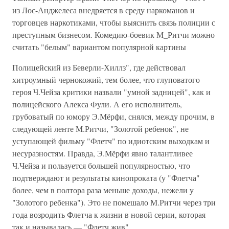
из Лос-Анджелеса внедряется в среду наркоманов и
торговцев наркотиками, чтобы выяснить связь полиции с
преступным бизнесом. Комедию-боевик М_Ритчи можно
считать "белым" вариантом популярной картины
Полицейский из Беверли-Хиллз", где действовал
хитроумный чернокожий, тем более, что глуповатого
героя Ч.Чейза критики назвали "умной задницей", как и
полицейского Алекса Фули. А его исполнитель,
грубоватый по юмору Э.Мёрфи, снялся, между прочим, в
следующей ленте М.Ритчи, "Золотой ребенок", не
уступающей фильму "Флетч" по идиотским выходкам и
несуразностям. Правда, Э.Мёрфи явно талантливее
Ч.Чейза и пользуется большей популярностью, что
подтверждают и результаты кинопроката (у "Флетча"
более, чем в полтора раза меньше доходы, нежели у
"Золотого ребенка"). Это не помешало М.Ритчи через три
года возродить Флетча к жизни в новой серии, которая
так и называлась — "Флетч жив".