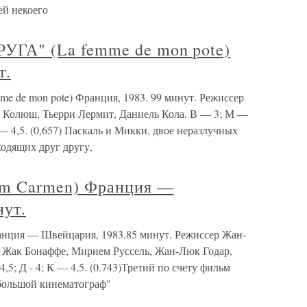
ей некоего
А" (La femme de mon pote)
т.
e mon pote) Франция, 1983. 99 минут. Режиссер
, Колюш, Тьерри Лермит, Даниель Кола. В — 3; М —
 — 4,5. (0,657) Паскаль и Микки, двое неразлучных
ходящих друг другу,
m Carmen) Франция —
нут.
ция — Швейцария, 1983.85 минут. Режиссер Жан-
 Жак Бонаффе, Мирием Руссель, Жан-Люк Годар,
 4,5; Д - 4; К — 4,5. (0.743)Третий по счету фильм
"большой кинематограф"