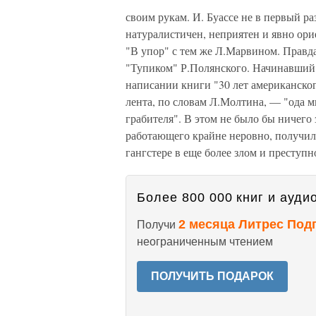
своим рукам. И. Буассе не в первый ра
натуралистичен, неприятен и явно ори
"В упор" с тем же Л.Марвином. Правда
"Тупиком" Р.Полянского. Начинавший 
написании книги "30 лет американског
лента, по словам Л.Молтина, — "ода 
грабителя". В этом не было бы ничего 
работающего крайне неровно, получила
гангстере в еще более злом и преступн
Более 800 000 книг и аудио
2 месяца Литрес Под
Получи
неограниченным чтением
ПОЛУЧИТЬ ПОДАРОК