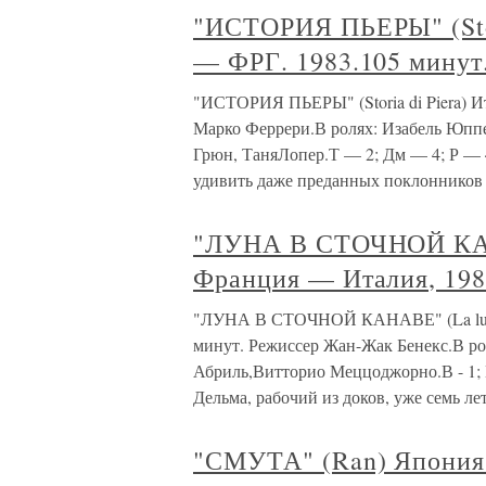
"ИСТОРИЯ ПЬЕРЫ" (Stor
— ФРГ. 1983.105 минут
"ИСТОРИЯ ПЬЕРЫ" (Storia di Piera) 
Марко Феррери.В ролях: Изабель Юпп
Грюн, ТаняЛопер.Т — 2; Дм — 4; Р — 4
удивить даже преданных поклонников 
"ЛУНА В СТОЧНОЙ КАНА
Франция — Италия, 198
"ЛУНА В СТОЧНОЙ КАНАВЕ" (La lune d
минут. Режиссер Жан-Жак Бенекс.В ро
Абриль,Витторио Меццоджорно.В - 1; М - 
Дельма, рабочий из доков, уже семь л
"СМУТА" (Ran) Япония 