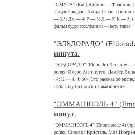
"СМУТА" (Ran) Япония — Франция, 198
Тацуя Накадаи, Акира Гэрао, Дзинпати
— 3,5; Дм — 4; Р — 3; Д — 5; К — 5. (
фильм будет последним — есть такая
"ЭЛЬДОРАДО" (Eldorado
минута.
"ЭЛЬДОРАДО" (Eldorado) Испания — Ф
ролях: Омеро Антонутти, Ламбер Вильсо
- 4; К — 4. (0,604)Это рассказ об экс
1560 году на поиски в амазонских
"ЭММАНЮЭЛЬ 4" (Emman
минут.
"ЭММАНЮЭЛЬ 4" (Emmanuelle 4) Франц
ролях: Сильвия Кристель, Миа Нюгрен, Па