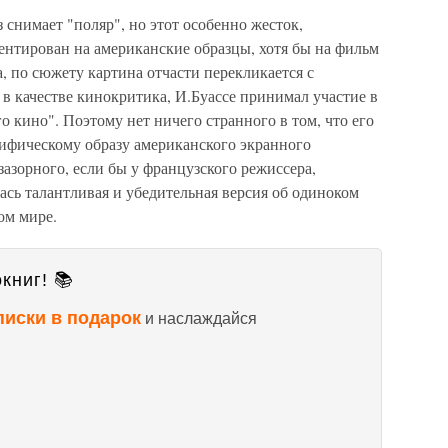
з снимает "поляр", но этот особенно жесток,
ентирован на американские образцы, хотя бы на фильм
, по сюжету картина отчасти перекликается с
в качестве кинокритика, И.Буассе принимал участие в
о кино". Поэтому нет ничего странного в том, что его
мифическому образу американского экранного
зазорного, если бы у французского режиссера,
сь талантливая и убедительная версия об одиноком
ом мире.
книг! 📚
писки в подарок
и наслаждайся