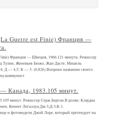
 Guerre est Finie) Франция —
а.
nie) Франция — Швеция, 1966.121 минута. Режиссер
ид Тулин, Женевьев Бюжо, Жан Дасте, Мишель
; Д — 4,5; К — 5. (0,826) Вопреки названию своего
нец-коммунист
— Канада, 1983.105 минут.
.105 минут. Режиссер Серж Бергон.В ролях: Клаудиа
ен, Кеннет Легаллуа.Дм-3;Д-3;К-1.
ице и фотомодели Джой Лоре, который претендует на