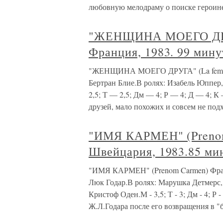
любовную мелодраму о поиске героин
"ЖЕНЩИНА МОЕГО ДРУГ
Франция, 1983. 99 мину
"ЖЕНЩИНА МОЕГО ДРУГА" (La femme d
Бертран Блие.В ролях: Изабель Юппер
2,5; Т — 2,5; Дм — 4; Р — 4; Д — 4; К
друзей, мало похожих и совсем не под
"ИМЯ КАРМЕН" (Preno
Швейцария, 1983.85 ми
"ИМЯ КАРМЕН" (Prenom Carmen) Фран
Люк Годар.В ролях: Марушка Детмерс,
Кристоф Оден.М - 3,5; Т - 3; Дм - 4; Р -
Ж.Л.Годара после его возвращения в 