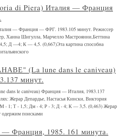
ia di Piera) Италия — Франция
.
Италия — Франция — ФРГ. 1983.105 минут. Режиссер
ер, Ханна Шигулла, Марчелло Мастроянни,Беттина
,5; Д —4; К — 4,5. (0,667)Эта картина способна
итальянского
ВЕ" (La lune dans le caniveau)
3.137 минут.
ans le caniveau) Франция — Италия, 1983.137
лях: Жерар Депардье, Настасья Кински, Виктория
1; Т - 1,5; Дм - 4; Р - 3; Д - 4; К — 3,5. (0,463) Жерар
ет одержим поисками
— Франция, 1985. 161 минута.