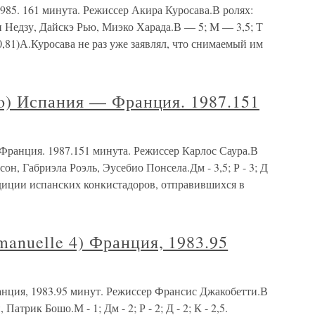
5. 161 минута. Режиссер Акира Куросава.В ролях:
 Недзу, Дайскэ Рью, Миэко Харада.В — 5; М — 3,5; Т
0,81)А.Куросава не раз уже заявлял, что снимаемый им
) Испания — Франция. 1987.151
ранция. 1987.151 минута. Режиссер Карлос Саура.В
н, Габриэла Роэль, Эусебио Понсела.Дм - 3,5; Р - 3; Д
педиции испанских конкистадоров, отправившихся в
uelle 4) Франция, 1983.95
ия, 1983.95 минут. Режиссер Франсис Джакобетти.В
трик Бошо.М - 1; Дм - 2; Р - 2; Д - 2; К - 2,5.