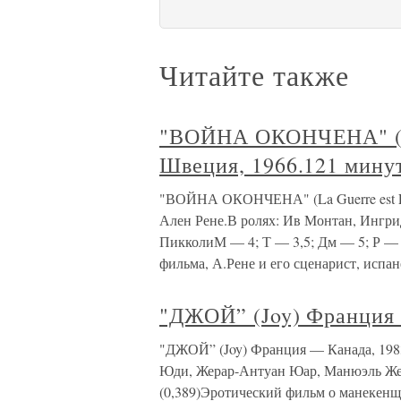
Читайте также
"ВОЙНА ОКОНЧЕНА" (La
Швеция, 1966.121 минут
"ВОЙНА ОКОНЧЕНА" (La Guerre est Fi
Ален Рене.В ролях: Ив Монтан, Ингр
ПикколиМ — 4; Т — 3,5; Дм — 5; Р — 4
фильма, А.Рене и его сценарист, испа
"ДЖОЙ” (Joy) Франция 
"ДЖОЙ” (Joy) Франция — Канада, 1983
Юди, Жерар-Антуан Юар, Манюэль Жен
(0,389)Эротический фильм о манекенщ