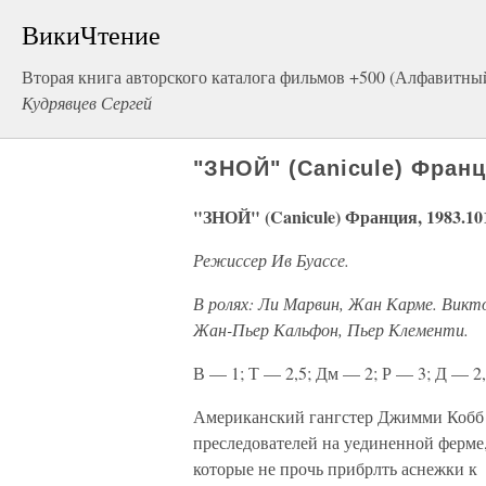
ВикиЧтение
Вторая книга авторского каталога фильмов +500 (Алфавитны
Кудрявцев Сергей
"ЗНОЙ" (Canicule) Франц
"ЗНОЙ" (Canicule) Франция, 1983.10
Режиссер Ив Буассе.
В ролях: Ли Марвин, Жан Карме. Викт
Жан-Пьер Кальфон, Пьер Клементи.
В — 1; Т — 2,5; Дм — 2; Р — 3; Д — 2,5
Американский гангстер Джимми Кобб 
преследователей на уединенной ферме,
которые не прочь прибрлть аснежки к