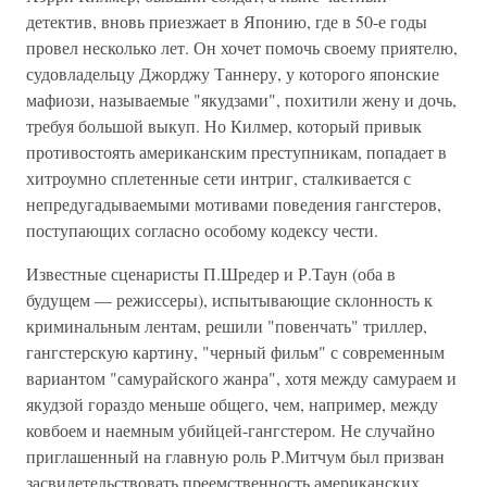
детектив, вновь приезжает в Японию, где в 50-е годы
провел несколько лет. Он хочет помочь своему приятелю,
судовладельцу Джорджу Таннеру, у которого японские
мафиози, называемые "якудзами", похитили жену и дочь,
требуя большой выкуп. Но Килмер, который привык
противостоять американским преступникам, попадает в
хитроумно сплетенные сети интриг, сталкивается с
непредугадываемыми мотивами поведения гангстеров,
поступающих согласно особому кодексу чести.
Известные сценаристы П.Шредер и Р.Таун (оба в
будущем — режиссеры), испытывающие склонность к
криминальным лентам, решили "повенчать" триллер,
гангстерскую картину, "черный фильм" с современным
вариантом "самурайского жанра", хотя между самураем и
якудзой гораздо меньше общего, чем, например, между
ковбоем и наемным убийцей-гангстером. Не случайно
приглашенный на главную роль Р.Митчум был призван
засвидетельствовать преемственность американских