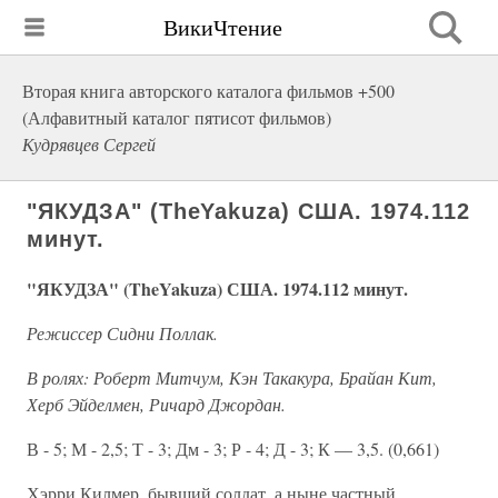
ВикиЧтение
Вторая книга авторского каталога фильмов +500
(Алфавитный каталог пятисот фильмов)
Кудрявцев Сергей
"ЯКУДЗА" (TheYakuza) США. 1974.112
минут.
"ЯКУДЗА" (TheYakuza) США. 1974.112 минут.
Режиссер Сидни Поллак.
В ролях: Роберт Митчум, Кэн Такакура, Брайан Кит,
Херб Эйделмен, Ричард Джордан.
В - 5; М - 2,5; Т - 3; Дм - 3; Р - 4; Д - 3; К — 3,5. (0,661)
Хэрри Килмер, бывший солдат, а ныне частный