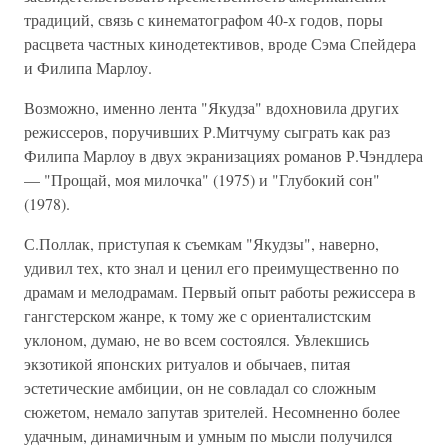
традиций, связь с кинематографом 40-х годов, поры
расцвета частных кинодетективов, вроде Сэма Спейдера
и Филипа Марлоу.
Возможно, именно лента "Якудза" вдохновила других
режиссеров, поручивших Р.Митчуму сыграть как раз
Филипа Марлоу в двух экранизациях романов Р.Чэндлера
— "Прощай, моя милочка" (1975) и "Глубокий сон"
(1978).
С.Поллак, приступая к съемкам "Якудзы", наверно,
удивил тех, кто знал и ценил его преимущественно по
драмам и мелодрамам. Первый опыт работы режиссера в
гангстерском жанре, к тому же с ориенталистским
уклоном, думаю, не во всем состоялся. Увлекшись
экзотикой японских ритуалов и обычаев, питая
эстетические амбиции, он не совладал со сложным
сюжетом, немало запутав зрителей. Несомненно более
удачным, динамичным и умным по мысли получился