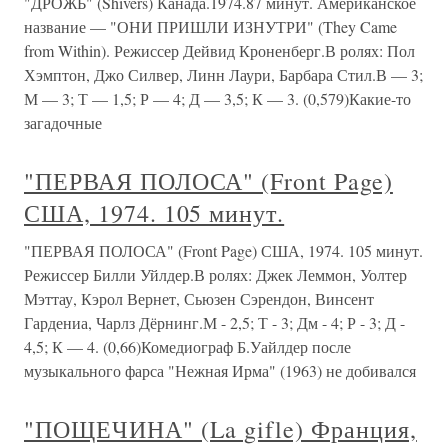
"ДРОЖЬ" (Shivers) Канада.1974.87 минут. Американское
название — "ОНИ ПРИШЛИ ИЗНУТРИ" (They Came
from Within). Режиссер Дейвид Кроненберг.В ролях: Пол
Хэмптон, Джо Силвер, Линн Лаури, Барбара Стил.В — 3;
М — 3; Т — 1,5; Р — 4; Д — 3,5; К — 3. (0,579)Какие-то
загадочные
"ПЕРВАЯ ПОЛОСА" (Front Page)
США, 1974. 105 минут.
"ПЕРВАЯ ПОЛОСА" (Front Page) США, 1974. 105 минут.
Режиссер Билли Уйлдер.В ролях: Джек Леммон, Уолтер
Мэттау, Кэрол Вернет, Сьюзен Сэрендон, Винсент
Гардениа, Чарлз Дёрнинг.М - 2,5; Т - 3; Дм - 4; Р - 3; Д -
4,5; К — 4. (0,66)Комедиограф Б.Уайлдер после
музыкального фарса "Нежная Ирма" (1963) не добивался
"ПОЩЕЧИНА" (La gifle) Франция,